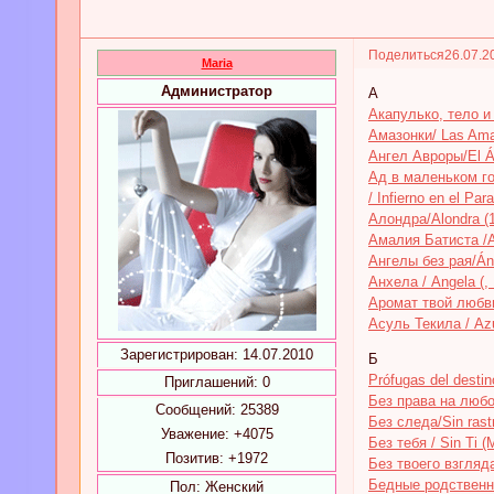
Поделиться
26.07.2
Maria
Администратор
А
Акапулько, тело и
Амазонки/ Las Ama
Ангел Авроры/El Án
Ад в маленьком гор
/ Infierno en el Par
Алондра/Alondra (
Амалия Батиста /A
Ангелы без рая/Áng
Анхела / Angela (,
Аромат твой любви
Асуль Текила / Azu
Зарегистрирован
: 14.07.2010
Б
Prófugas del desti
Приглашений:
0
Без права на любо
Сообщений:
25389
Без следа/Sin rast
Уважение:
+4075
Без тебя / Sin Ti (
Позитив:
+1972
Без твоего взгляда
Бедные родственни
Пол:
Женский