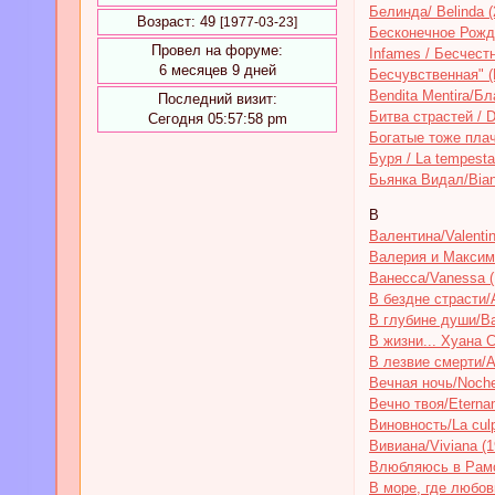
Белинда/ Belinda (
Возраст:
49
[1977-03-23]
Бесконечное Рожде
Провел на форуме:
Infames / Бесчест
6 месяцев 9 дней
Бесчувственная" (
Bendita Mentira/Б
Последний визит:
Битва страстей / D
Сегодня 05:57:58 pm
Богатые тоже плачу
Буря / La tempesta
Бьянка Видал/Bian
В
Валентина/Valentin
Валерия и Максими
Ванесса/Vanessa (
В бездне страсти/A
В глубине души/Baj
В жизни... Хуана С
В лезвие смерти/Al
Вечная ночь/Noche 
Вечно твоя/Eterna
Виновность/La cul
Вивиана/Viviana (1
Влюбляюсь в Рамо
В море, где любовь