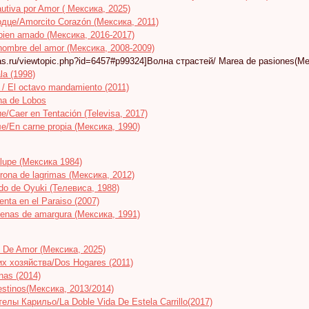
tiva por Amor ( Мексика, 2025)
це/Amorcito Corazón (Мексика, 2011)
ien amado (Мексика, 2016-2017)
ombre del amor (Мексика, 2008-2009)
elas.ru/viewtopic.php?id=6457#p99324]Волна страстей/ Marea de pasiones(Ме
la (1998)
/ El octavo mandamiento (2011)
a de Lobos
/Caer en Tentación (Televisa, 2017)
е/En carne propia (Мексика, 1990)
lupe (Мексика 1984)
rona de lagrimas (Мексика, 2012)
do de Oyuki (Телевиса, 1988)
nta en el Paraiso (2007)
denas de amargura (Мексика, 1991)
 De Amor (Мексика, 2025)
х хозяйства/Dos Hogares (2011)
nas (2014)
stinos(Мексика, 2013/2014)
лы Карильо/La Doble Vida De Estela Carrillo(2017)