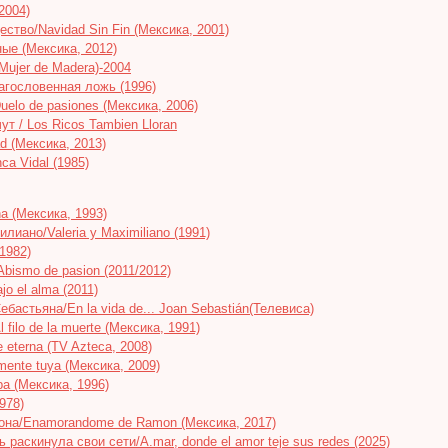
2004)
ство/Navidad Sin Fin (Мексика, 2001)
ные (Мексика, 2012)
Mujer de Madera)-2004
лагословенная ложь (1996)
uelo de pasiones (Мексика, 2006)
т / Los Ricos Tambien Lloran
d (Мексика, 2013)
ca Vidal (1985)
a (Мексика, 1993)
лиано/Valeria y Maximiliano (1991)
1982)
bismo de pasion (2011/2012)
o el alma (2011)
ебастьяна/En la vida de... Joan Sebastián(Телевиса)
 filo de la muerte (Мексика, 1991)
eterna (TV Azteca, 2008)
mente tuya (Мексика, 2009)
pa (Мексика, 1996)
978)
на/Enamorandome de Ramon (Мексика, 2017)
 раскинула свои сети/A.mar, donde el amor teje sus redes (2025)