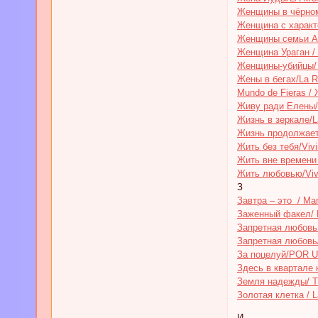
Женщины в чёрном/
Женщина с характе
Женщины семьи Апа
Женщина Ураган / 
Женщины-убийцы/ M
Жены в бегах/La R
Mundo de Fieras /
Живу ради Елены/V
Жизнь в зеркале/La
Жизнь продолжаетс
Жить без тебя/Vivir
Жить вне времени /
Жить любовью/Vivi
З
Завтра – это / Ma
Заженный факел/ L
Запретная любовь 
Запретная любовь/
За поцелуй/POR 
Здесь в квартале ка
Земля надежды/ Ti
Золотая клетка / L
И