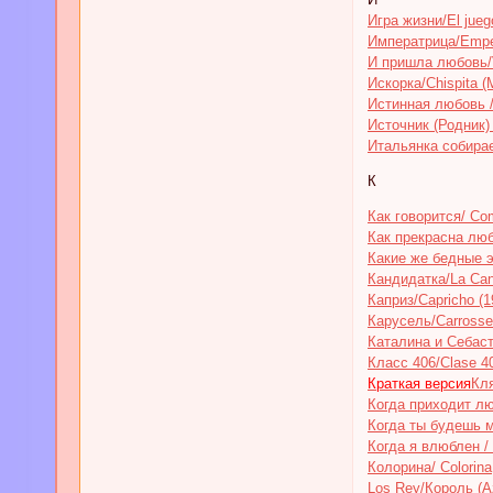
Игра жизни/El jueg
Императрица/Emper
И пришла любовь/V
Искорка/Chispita (
Истинная любовь /
Источник (Родник) 
Итальянка собирает
К
Как говорится/ Com
Как прекрасна люб
Какие же бедные эт
Кандидатка/La Can
Каприз/Capricho (1
Карусель/Carrossel
Каталина и Себасть
Класс 406/Clase 4
Краткая версия
Кля
Когда приходит лю
Когда ты будешь 
Когда я влюблен /
Колорина/ Colorina
Los Rey/Король (A