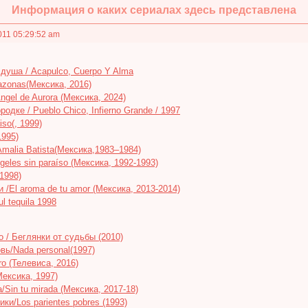
Информация о каких сериалах здесь представлена
011 05:29:52 am
 душа / Acapulco, Cuerpo Y Alma
zonas(Мексика, 2016)
gel de Aurora (Мексика, 2024)
одке / Pueblo Chico, Infierno Grande / 1997
aiso(, 1999)
1995)
malia Batista(Мексика,1983–1984)
eles sin paraíso (Мексика, 1992-1993)
 1998)
 /El aroma de tu amor (Мексика, 2013-2014)
l tequila 1998
no / Беглянки от судьбы (2010)
вь/Nada personal(1997)
ro (Телевиса, 2016)
Мексика, 1997)
/Sin tu mirada (Мексика, 2017-18)
ки/Los parientes pobres (1993)