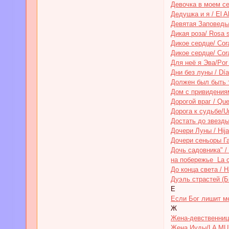
Девочка в моем сер
Дедушка и я / El A
Девятая Заповедь/
Дикая роза/ Rosa s
Дикое сердце/ Cora
Дикое сердце/ Cora
Для неё я Эва/Por 
Дни без луны / Día
Должен был быть ты
Дом с привидениями
Дорогой враг / Que
Дорога к судьбе/Un
Достать до звезды 
Дочери Луны / Hija
Дочери сеньоры Гар
Дочь садовника" / L
на побережье La c
До конца света / H
Дуэль страстей (Би
Е
Если Бог лишит мен
Ж
Жена-девственница
Жена Иуды/LA MU