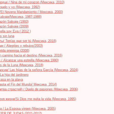
дце / Nina de mi corazon (Мексика, 2010)
buelo y yo (Мексика, 1992)
El Noveno Mandamiento ( Мексика, 2000)
alvaje(Мексика, 1987-1988)
zón Salvaje (1993)
zón Salvaje (2009)
ella soy Eva ( 2012 )
s sin luna
/ Tenías que ser tú (Мексика, 2018)
 / Alegrijes y rebujos(2003)
rida enemiga (2008)
 camino hacia el destino (Мексика, 2016)
/ Alcanzar una estrella (Мексика 1990)
s de la Luna (Мексика, 2018)
сии/ Las hijas de la señora García (Мексика, 2024)
a hija del jardinero
asa en la playa
asta el Fin del Mundo( Мексика, 2014)
тва страстей) / Duelo de pasiones (Мексика, 2006)
я жизни/Si Dios me quita la vida (Мексика, 1995)
 / La Esposa virgen (Мексика, 2005)
JER DE JUDAS (2011-2012)