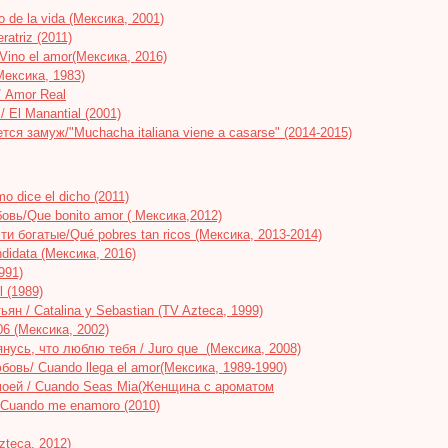
o de la vida (Мексика, 2001)
atriz (2011)
ino el amor(Мексика, 2016)
Мексика, 1983)
 Amor Real
/ El Manantial (2001)
ся замуж/"Muchacha italiana viene a casarse" (2014-2015)
o dice el dicho (2011)
овь/Que bonito amor ( Мексика,2012)
и богатые/Qué pobres tan ricos (Мексика, 2013-2014)
didata (Мексика, 2016)
991)
 (1989)
ян / Catalina y Sebastian (TV Azteca, 1999)
06 (Мексика, 2002)
нусь, что люблю тебя / Juro que (Мексика, 2008)
бовь/ Cuando llega el amor(Мексика, 1989-1990)
моей / Cuando Seas Mia(Женщина с ароматом
 Cuando me enamoro (2010)
zteca, 2012)