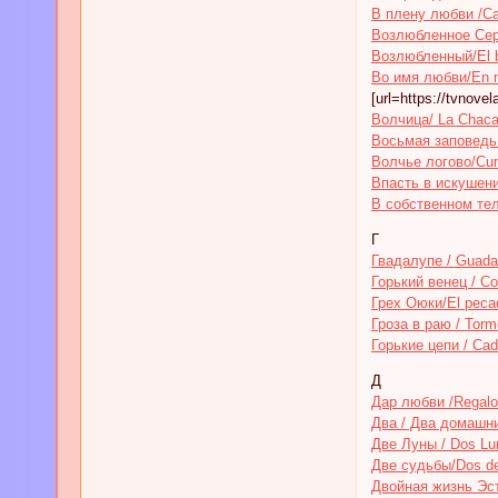
В плену любви /Cau
Возлюбленное Серд
Возлюбленный/El b
Во имя любви/En n
[url=https://tvnov
Волчица/ La Chaca
Восьмая заповедь 
Волчье логово/Cun
Впасть в искушение
В собственном тел
Г
Гвадалупе / Guada
Горький венец / Co
Грех Оюки/El peca
Гроза в раю / Torme
Горькие цепи / Ca
Д
Дар любви /Regalo
Два / Два домашни
Две Луны / Dos Lu
Две судьбы/Dos de
Двойная жизнь Эсте