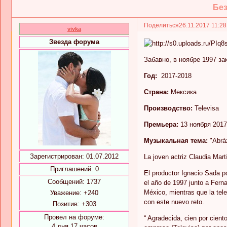
Без
Поделиться
26.11.2017 11:2
vivka
Звезда форума
Забавно, в ноябре 1997 за
Год:
2017-2018
Страна:
Мексика
Производство:
Televisa
Премьера:
13 ноября 2017
Музыкальная тема:
"Abrá
Зарегистрирован
: 01.07.2012
La joven actriz Claudia Mart
Приглашений:
0
El productor Ignacio Sada po
Сообщений:
1737
el año de 1997 junto a Fern
México, mientras que la tele
Уважение:
+240
con este nuevo reto.
Позитив:
+303
Провел на форуме:
“ Agradecida, cien por cien
4 дня 17 часов