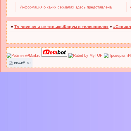
Информация о каких сериалах здесь представлена
»
Tv novelas и не только.Форум о теленовелах
»
#Сериал
80
РРљРЎ