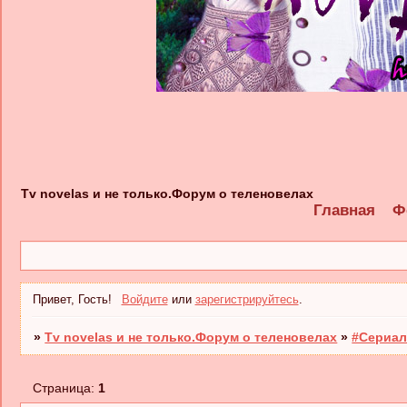
Tv novelas и не только.Форум о теленовелах
Главная
Ф
Привет, Гость!
Войдите
или
зарегистрируйтесь
.
»
Tv novelas и не только.Форум о теленовелах
»
#Сериал
Страница:
1