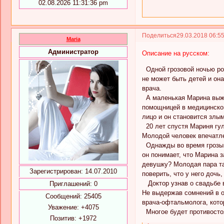
02.08.2026 11:31:36 pm
Поделиться
29.03.2018 06:5
Maria
Администратор
Описание на русском:
Одной грозовой ночью рож
не может быть детей и он
врача.
А маленькая Марина выжива
помощницей в медицинском
лицо и он становится злы
20 лет спустя Мариня гул
Молодой человек впечатл
Однажды во время грозы Л
он понимает, что Марина 
девушку? Молодая пара та
Зарегистрирован
: 14.07.2010
поверить, что у него дочь
Доктор узнав о свадьбе в
Приглашений:
0
Не выдержав сомнений в о
Сообщений:
25405
врача-офтальмолога, кото
Уважение:
+4075
Многое будет противостоя
Позитив:
+1972