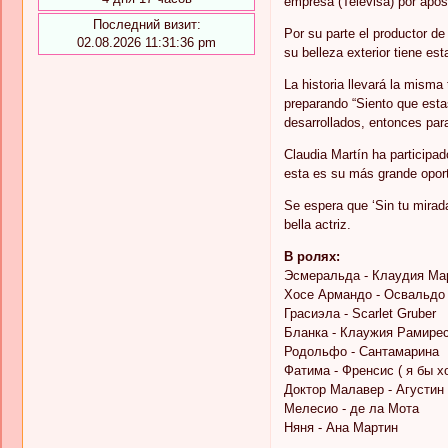
empresa (Televisa) por apos
Последний визит:
Por su parte el productor de 
02.08.2026 11:31:36 pm
su belleza exterior tiene es
La historia llevará la misma
preparando “Siento que est
desarrollados, entonces para
Claudia Martín ha participa
esta es su más grande oport
Se espera que ‘Sin tu mirada
bella actriz.
В ролях:
Эсмеральда - Клаудия Ма
Хосе Армандо - Освальдо
Грасиэла - Scarlet Gruber
Бланка - Клаужия Рамире
Родольфо - Сантамарина
Фатима - Френсис ( я бы х
Доктор Малавер - Агустин
Мелесио - де ла Мота
Няня - Ана Мартин