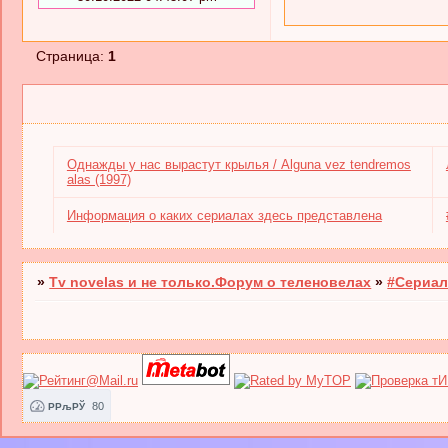
Страница:
1
Однажды у нас вырастут крылья / Аlguna vez tendremos
alas (1997)
Информация о каких сериалах здесь представлена
»
Tv novelas и не только.Форум о теленовелах
»
#Сериал
80
РРљРЎ