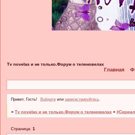
Tv novelas и не только.Форум о теленовелах
Главная
Ф
Привет, Гость!
Войдите
или
зарегистрируйтесь
.
»
Tv novelas и не только.Форум о теленовелах
»
#Сериал
Страница:
1