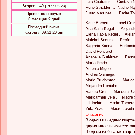
Luis Couturier ... Gustavo 
Возраст:
49
[1977-03-23]
René Strickler ... Nacho Ná
Justo Martínez ... Padre T
Провел на форуме:
6 месяцев 9 дней
Katie Barberi ... Isabel On
Последний визит:
Ana Karla Kegel ... Alejan
Сегодня 09:31:20 am
Elena Paola Kegel ... Alej
Maickol Segura ... Pepín
Sagrario Baena ... Hortensi
David Rencoret
Anabelle Gutiérrez ... Berna
María Prado
Antonio Miguel
Andrés Sisniega
Mario Prudomme ... Matías
Alejandra Peniche
Ramiro Orci ... Mancera, Cr
Maricarmen Vela ... Madre 
Lili Inclán ... Madre Tornera 
Yula Pozo ... Madre Josefi
Описание:
В одном из бедных кварта
двумя маленькими сестрам
В одном из богатых кварт