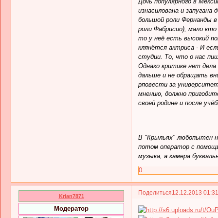
Дочь популярного в Мекси
изнасилована и запугана 
большой роли Фернанды в 
роли Фабрисио), мало кто
то у неё есть высокий по
клянётся актриса - И есл
студии. То, что о нас пиш
Однако критике нет дела
дальше и не обращать вн
рповести за университет
мнению, должно пригодитс
своей родине и после учё
В "Крыльях" любопытен н
потом оператор с помощь
музыка, а камера букваль
0
Поделиться
12.12.2013 01:3
Krian7871
Модератор