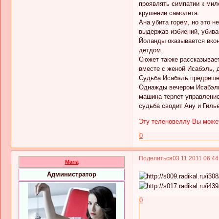
проявлять симпатии к мило
крушении самолета.
Ана убита горем, но это н
выдержав избиений, убива
Йоланды оказывается вкон
детдом.
Сюжет также рассказывает
вместе с женой Исабэль, 
Судьба Исабэль предрешен
Однажды вечером Исабэль 
машина теряет управление
судьба сводит Ану и Гилье
Эту теленовеллу Вы может
0
Поделиться
03.11.2011 06:4
Maria
Администратор
0