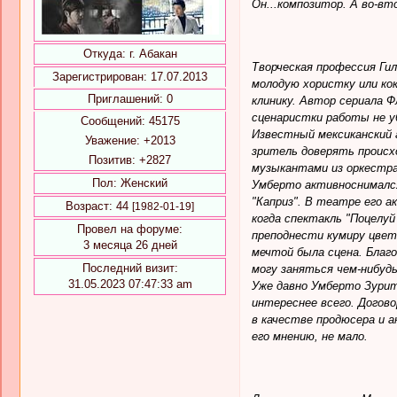
Он...композитор. А во-вт
Откуда:
г. Абакан
Творческая профессия Ги
Зарегистрирован
: 17.07.2013
молодую хористку или ко
Приглашений:
0
клинику. Автор сериала 
сценаристки работы не уб
Сообщений:
45175
Известный мексиканский 
Уважение:
+2013
зритель доверять происх
Позитив:
+2827
музыкантами из оркестра
Пол:
Женский
Умберто активноснимался 
"Каприз". В театре его а
Возраст:
44
[1982-01-19]
когда спектакль "Поцелу
Провел на форуме:
преподнести кумиру цветы
3 месяца 26 дней
мечтой была сцена. Благо
Последний визит:
могу заняться чем-нибудь
31.05.2023 07:47:33 am
Уже давно Умберто Зурит
интереснее всего. Догов
в качестве продюсера и 
его мнению, не мало.