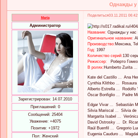
Однажды у н
Поделиться
03.11.2011 06:4
Maria
Администратор
Название:
Однажды у нас 
Оригинальное название:
А
Производство:
Мексика, Te
Год:
1997
Количество серий:
130 сер
Режиссер:
Роберто Гомез
В ролях:
Humberto Zurita ..
Kate del Castillo ... Ana H
Cynthia Klithbo ... Rosaura
Alberto Estrella ... Rodolfo
Óscar Bonfiglio ... Padre M
Зарегистрирован
: 14.07.2010
Edgar Vivar ... Sebastián 
Приглашений:
0
Silvia Mariscal ... Silvia de
Сообщений:
25404
Margarita Isabel ... Veróni
Уважение:
+4075
David Ostrosky ... Dr. Ricar
Позитив:
+1972
Raúl Buenfil ... Gregorio L
Eugenia Cauduro ... Magda
Пол:
Женский