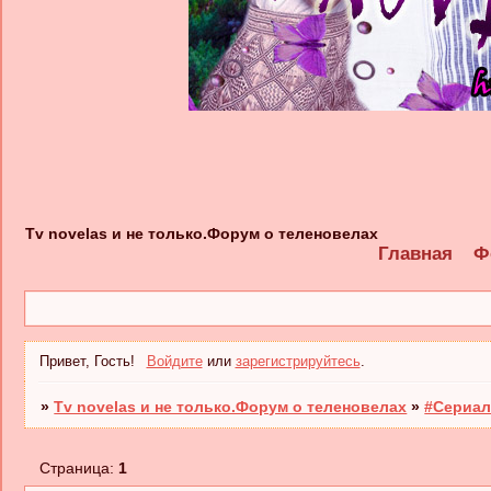
Tv novelas и не только.Форум о теленовелах
Главная
Ф
Привет, Гость!
Войдите
или
зарегистрируйтесь
.
»
Tv novelas и не только.Форум о теленовелах
»
#Сериал
Страница:
1