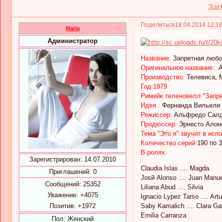
Зап
Поделиться
18.04.2014 12:1
Maria
Администратор
Название:
Запретная любо
Оригинальное название:
Am
Производство:
Телевиса, 
Год:1979
Римейк теленовелл "Запрет
Идея :
Фернанда Вильели
Режиссер:
Альфредо Салд
Продюссер:
Эрнесто Алон
Тема "Это я" звучит в ис
Количество серий:
190 по 
В ролях:
Зарегистрирован
: 14.07.2010
Claudia Islas .... Magda
Приглашений:
0
Josй Alonso .... Juan Manue
Сообщений:
25352
Liliana Abud .... Silvia
Уважение:
+4075
Ignacio Lуpez Tarso .... Art
Позитив:
+1972
Saby Kamalich .... Clara Ga
Emilia Carranza
Пол:
Женский