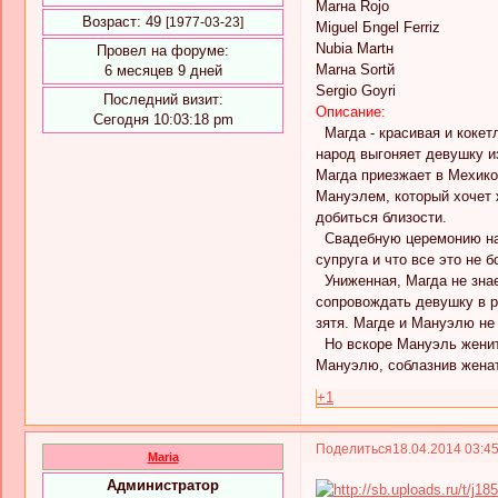
Marнa Rojo
Возраст:
49
[1977-03-23]
Miguel Бngel Ferriz
Nubia Martн
Провел на форуме:
Marнa Sortй
6 месяцев 9 дней
Sergio Goyri
Последний визит:
Описание:
Сегодня 10:03:18 pm
Магда - красивая и кокет
народ выгоняет девушку и
Магда приезжает в Мехико
Мануэлем, который хочет 
добиться близости.
Свадебную церемонию нару
супруга и что все это не 
Униженная, Магда не знае
сопровождать девушку в р
зятя. Магде и Мануэлю не 
Но вскоре Мануэль женитс
Мануэлю, соблазнив женат
+1
Поделиться
18.04.2014 03:4
Maria
Администратор