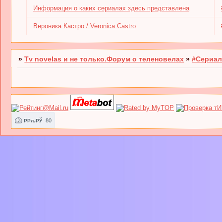
Информация о каких сериалах здесь представлена
Вероника Кастро / Veronica Castro
»
Tv novelas и не только.Форум о теленовелах
»
#Сериал
80
РРљРЎ