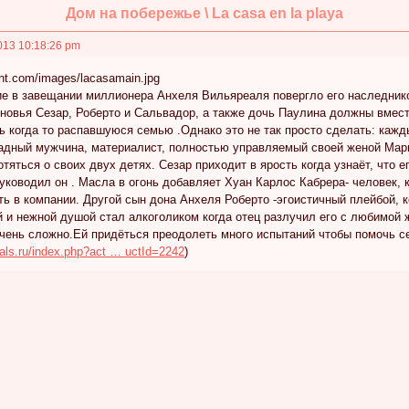
Дом на побережье \ La casa en la playa
013 10:18:26 pm
е в завещании миллионера Анхеля Вильяреаля повергло его наследников
ыновья Сезар, Роберто и Сальвадор, а также дочь Паулина должны вмест
 когда то распавшуюся семью .Однако это не так просто сделать: кажд
адный мужчина, материалист, полностью управляемый своей женой Мари
отяться о своих двух детях. Сезар приходит в ярость когда узнаёт, что
руководил он . Масла в огонь добавляет Хуан Карлос Кабрера- человек, 
 в компании. Другой сын дона Анхеля Роберто -эгоистичный плейбой, к
й и нежной душой стал алкоголиком когда отец разлучил его с любимой
чень сложно.Ей придёться преодолеть много испытаний чтобы помочь се
ials.ru/index.php?act … uctId=2242
)