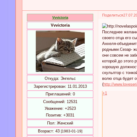
Поделиться
27.07.2
Vvvictoria
Vvvictoria
Последнее желани
своего отца его с
Анхеля-объединить
родными.Сезар- ж
они совсем не заб
которой до этого 
хорошую должность
скульптор с тонко
Откуда:
Энгельс
волю отца будет о
(
http://www.loveser
Зарегистрирован
: 11.01.2013
+1
Приглашений:
0
Сообщений:
12531
Уважение:
+2523
Позитив:
+3031
Пол:
Женский
Возраст:
43
[1983-01-19]