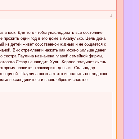
1
 в шок. Для того чтобы унаследовать всё состояние
е прожить один год в его доме в Акапулько. Цель дона
ый из детей живёт собственной жизнью и не общается с
аной. Вих стремлении нажить как можно больше денег
 его сестра Паулина назначена главой семейной фирмы,
которого Сезар ненавидит. Хуан -Карлос получает очень
оторому нравится транжирить деньги . Cальвадор
 женщиной . Паулина осознает что исполнить последнюю
мье воссоединиться и вновь обрести счастье.