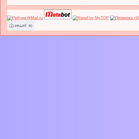
80
РРљРЎ