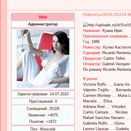
Поделиться
18.06.2012 04:3
Maria
Администратор
Название:
Хуана Ирис
Оригинальное назввание:
Год:
1985
Режиссер:
Хулио Кастилл
Сценарий:
Ricardo Renteria
Продюсер:
Carlos Tellez
Оператор:
Gabriel Vazquez
По роману:Ricardo Renteria
В ролях:
Victoria Ruffo .... Juana Iris
Valentin Trujillo .... Bernardo
Зарегистрирован
: 14.07.2010
Carmen Montejo .... Maria L
Macaria .... Elisa
Приглашений:
0
Adriana Roel .... Virtudes
Сообщений:
25328
Carlos Camara .... Nicolas
Уважение:
+4075
Rafael Sanchez Navarro .... 
Позитив:
+1972
Gabriela Ruffo .... Gloria
Leonor Llausas .... Gudelia
Пол:
Женский