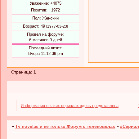
Уважение:
+4075
Позитив:
+1972
Пол:
Женский
Возраст:
49
[1977-03-23]
Провел на форуме:
6 месяцев 9 дней
Последний визит:
Вчера 11:12:39 pm
Страница:
1
Информация о каких сериалах здесь представлена
»
Tv novelas и не только.Форум о теленовелах
»
#Сериал