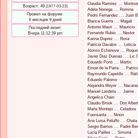
Claudia Ramirez .... Montser
Возраст:
49
[1977-03-23]
Adela Noriega .... Romina
Провел на форуме:
Pedro Fernandez .... Juan 
6 месяцев 9 дней
Blanca Guerra .... Magali
Antonio Mauri .... Mauricio
Последний визит:
Fernando Rubio .... Nestor
Вчера 11:12:39 pm
Karina Duprez .... Rosa
Patricia Davalos .... Leticia
Alonso Echanove .... Roque
Javier Diaz Duenas .... Lic.
Eduardo Pons .... Martin
Emoe de la Parra .... Patrici
Raymundo Capetillo .... Raf
Eduardo Palomo
Alejandra Meyer .... Nacara
Manuel Landeta .... Jaime
Angelica Chain
Claudio Brook .... Don Alber
Maria Montejo .... Celadora
Fuensanta .... Ninon
Ana Luisa Peluffo .... Chata
Sergio Barrios .... Padre Be
Lucia Pailles .... Simona