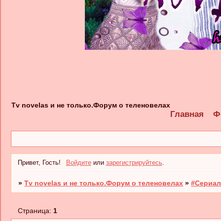
Tv novelas и не только.Форум о теленовелах
Главная
Ф
Привет, Гость!
Войдите
или
зарегистрируйтесь
.
»
Tv novelas и не только.Форум о теленовелах
»
#Сериал
Страница:
1