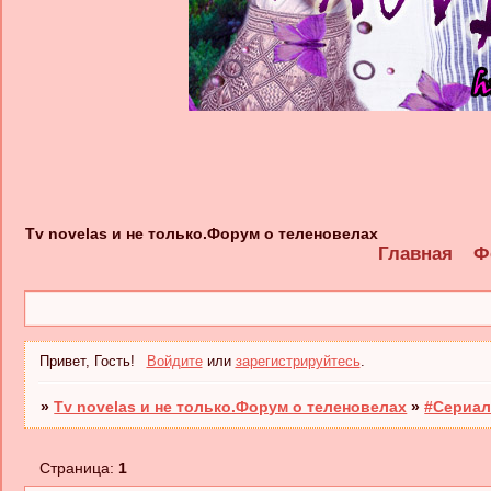
Tv novelas и не только.Форум о теленовелах
Главная
Ф
Привет, Гость!
Войдите
или
зарегистрируйтесь
.
»
Tv novelas и не только.Форум о теленовелах
»
#Сериал
Страница:
1