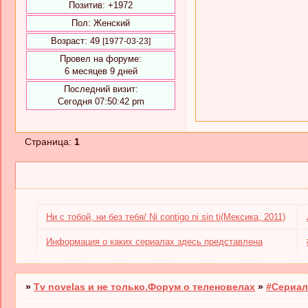
Позитив:
+1972
Пол:
Женский
Возраст:
49
[1977-03-23]
Провел на форуме:
6 месяцев 9 дней
Последний визит:
Сегодня 07:50:42 pm
Страница:
1
Ни с тобой, ни без тебя/ Ni contigo ni sin ti(Мексика, 2011)
Информация о каких сериалах здесь представлена
»
Tv novelas и не только.Форум о теленовелах
»
#Сериал