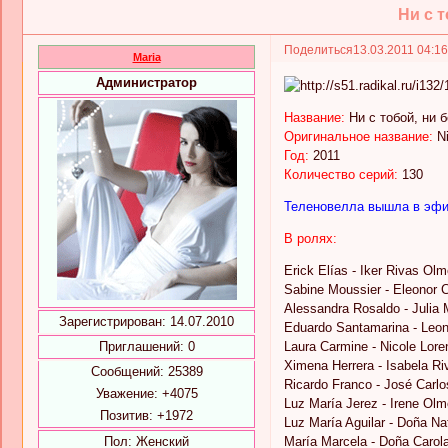
Ни с т
Поделиться
13.03.2011 04:1
Maria
Администратор
Название:
Ни с тобой, ни б
Оригинальное название:
Ni
Год:
2011
Количество серий:
130
Теленовелла вышла в эфир
В ролях:
Erick Elías - Iker Rivas Ol
Sabine Moussier - Eleonor C
Alessandra Rosaldo - Julia M
Зарегистрирован
: 14.07.2010
Eduardo Santamarina - Leon
Приглашений:
0
Laura Carmine - Nicole Loren
Ximena Herrera - Isabela R
Сообщений:
25389
Ricardo Franco - José Carlo
Уважение:
+4075
Luz María Jerez - Irene Ol
Позитив:
+1972
Luz María Aguilar - Doña Na
Пол:
Женский
María Marcela - Doña Carol