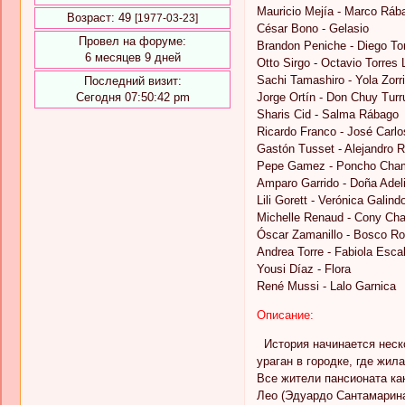
Mauricio Mejía - Marco Ráb
Возраст:
49
[1977-03-23]
César Bono - Gelasio
Провел на форуме:
Brandon Peniche - Diego To
6 месяцев 9 дней
Otto Sirgo - Octavio Torres
Sachi Tamashiro - Yola Zorri
Последний визит:
Сегодня 07:50:42 pm
Jorge Ortín - Don Chuy Turr
Sharis Cid - Salma Rábago
Ricardo Franco - José Carl
Gastón Tusset - Alejandro R
Pepe Gamez - Poncho Cha
Amparo Garrido - Doña Adeli
Lili Gorett - Verónica Galind
Michelle Renaud - Cony Ch
Óscar Zamanillo - Bosco R
Andrea Torre - Fabiola Esca
Yousi Díaz - Flora
René Mussi - Lalo Garnica
Описание:
История начинается неско
ураган в городке, где жил
Все жители пансионата как
Лео (Эдуардо Сантамарина