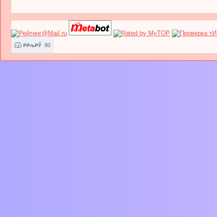
80
РРљРЎ