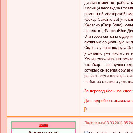
дизайн и мечтает работать
Хулия (Алессандра Росальд
ремонтной мастерской вме
(Оскар Саманильо) учился 
Хеласио (Сеср Боно) больш
не платит; Флора (Юси Диа
Эти герои связаны с други
активную социальную жизн
Сид) – лучшая подруга Эле
у Октавио уже много лет 
Хулия случайно знакомитс
что Икер – сын лучшего др
которых он всегда соблазн
решает вести двойную жизн
любит её с самого детства
За перевод большое спаси
Для подробного знакомств
0
Поделиться
13.03.2011 05:2
Maria
Администратор