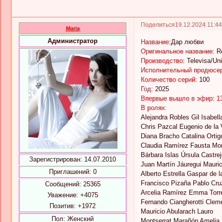
Поделиться
19.12.2024 11:4
Maria
Администратор
Название:
Дар любви
Оригинальное название:
Re
Производство:
Televisa/Uni
Исполнительный продюсер
Количество серий:
100
Год:
2025
Впервые вышло в эфир: 13
В ролях:
Alejandra Robles Gil Isabel
Chris Pazcal Eugenio de la
Diana Bracho Catalina Ortig
Claudia Ramírez Fausta Mon
Bárbara Islas Úrsula Castre
Зарегистрирован
: 14.07.2010
Juan Martín Jáuregui Mauric
Приглашений:
0
Alberto Estrella Gaspar de 
Francisco Pizaña Pablo Cruz
Сообщений:
25365
Arcelia Ramírez Emma Torr
Уважение:
+4075
Fernando Ciangherotti Clem
Позитив:
+1972
Mauricio Abularach Lauro
Пол:
Женский
Montserrat Marañón Amelia