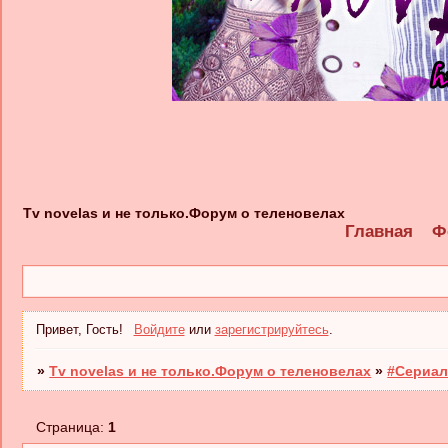
Tv novelas и не только.Форум о теленовелах
Главная
Ф
Привет, Гость!
Войдите
или
зарегистрируйтесь
.
»
Tv novelas и не только.Форум о теленовелах
»
#Сериал
Страница:
1