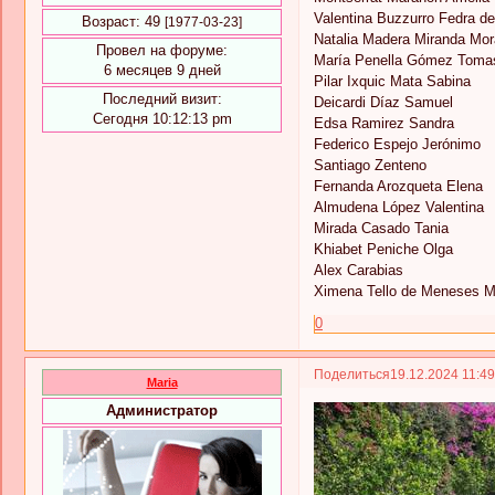
Valentina Buzzurro Fedra d
Возраст:
49
[1977-03-23]
Natalia Madera Miranda Mor
Провел на форуме:
María Penella Gómez Toma
6 месяцев 9 дней
Pilar Ixquic Mata Sabina
Последний визит:
Deicardi Díaz Samuel
Сегодня 10:12:13 pm
Edsa Ramirez Sandra
Federico Espejo Jerónimo
Santiago Zenteno
Fernanda Arozqueta Elena
Almudena López Valentina
Mirada Casado Tania
Khiabet Peniche Olga
Alex Carabias
Ximena Tello de Meneses 
0
Поделиться
19.12.2024 11:4
Maria
Администратор