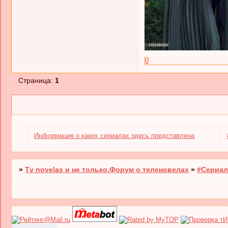
0
Страница:
1
Информация о каких сериалах здесь представлена
»
Tv novelas и не только.Форум о теленовелах
»
#Сериал