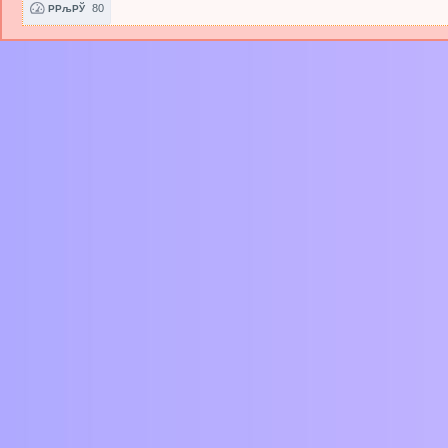
80
РРљРЎ