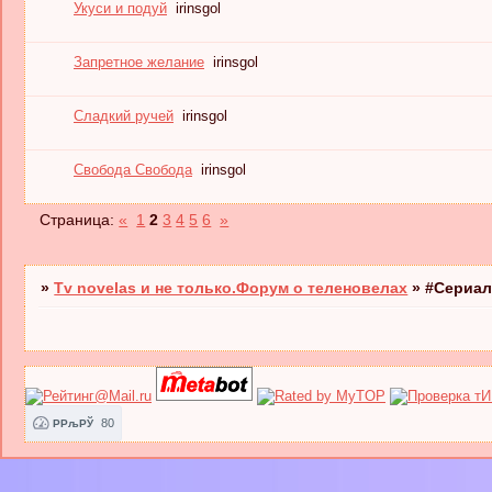
Укуси и подуй
irinsgol
Запретное желание
irinsgol
Сладкий ручей
irinsgol
Свобода Свобода
irinsgol
Страница:
«
1
2
3
4
5
6
»
»
Tv novelas и не только.Форум о теленовелах
»
#Сериал
80
РРљРЎ