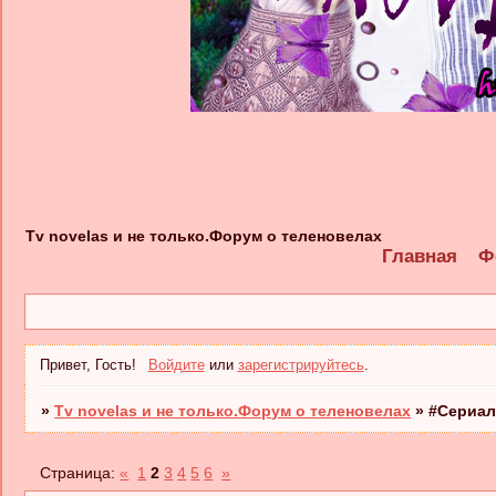
Tv novelas и не только.Форум о теленовелах
Главная
Ф
Привет, Гость!
Войдите
или
зарегистрируйтесь
.
»
Tv novelas и не только.Форум о теленовелах
»
#Сериал
Страница:
«
1
2
3
4
5
6
»