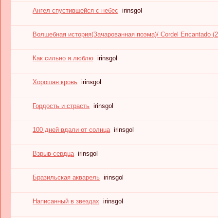
Ангел спустившейся с небес
irinsgol
Волшебная история(Зачарованная поэма)/ Cordel Encantado (2
Как сильно я люблю
irinsgol
Хорошая кровь
irinsgol
Гордость и страсть
irinsgol
100 дней вдали от солнца
irinsgol
Взрыв сердца
irinsgol
Бразильская акварель
irinsgol
Написанный в звездах
irinsgol