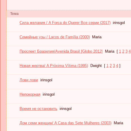
Тема
Сила желания / A Forca do Querer Все серии (2017)
irinsgol
Семейные узы / Laços de Família (2000)
Maria
Проспект Бразилия/Avenida Brasil [Globo 2012]
Maria
[
1
2
3
4
Новая жертва/ A Próxima Vítima (1995)
Dwight
[
1
2
3
4
]
Лови лови
irinsgol
Непокорная
irinsgol
Время не остановить
irinsgol
Дом семи женщин/ A Casa das Sete Mulheres (2003)
Maria