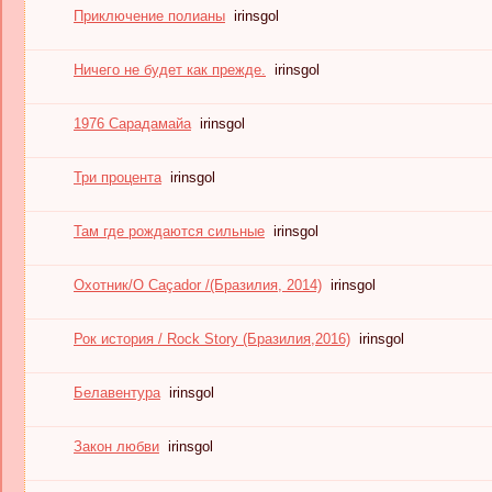
Приключение полианы
irinsgol
Ничего не будет как прежде.
irinsgol
1976 Сарадамайа
irinsgol
Три процента
irinsgol
Там где рождаются сильные
irinsgol
Охотник/O Caçador /(Бразилия, 2014)
irinsgol
Рок история / Rock Story (Бразилия,2016)
irinsgol
Белавентура
irinsgol
Закон любви
irinsgol