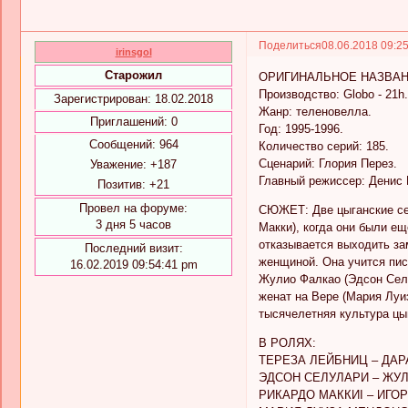
Поделиться
08.06.2018 09:2
irinsgol
Старожил
ОРИГИНАЛЬНОЕ НАЗВАНИЕ 
Производство: Globo - 21h.
Зарегистрирован
: 18.02.2018
Жанр: теленовелла.
Приглашений:
0
Год: 1995-1996.
Сообщений:
964
Количество серий: 185.
Сценарий: Глория Перез.
Уважение:
+187
Главный режиссер: Денис
Позитив:
+21
Провел на форуме:
СЮЖЕТ: Две цыганские сем
3 дня 5 часов
Макки), когда они были е
отказывается выходить за
Последний визит:
женщиной. Она учится пис
16.02.2019 09:54:41 pm
Жулио Фалкао (Эдсон Селу
женат на Вере (Мария Луи
тысячелетняя культура цы
В РОЛЯХ:
ТЕРЕЗА ЛЕЙБНИЦ – ДАР
ЭДСОН СЕЛУЛАРИ – ЖУ
РИКАРДО МАККИI – ИГО