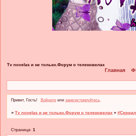
Tv novelas и не только.Форум о теленовелах
Главная
Ф
Привет, Гость!
Войдите
или
зарегистрируйтесь
.
»
Tv novelas и не только.Форум о теленовелах
»
#Сериал
Страница:
1