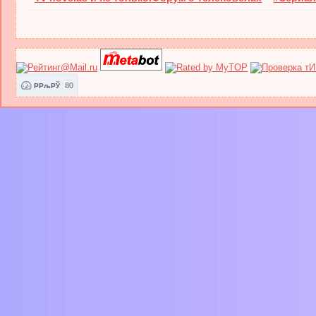
80
РРљРЎ