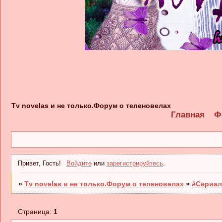
Tv novelas и не только.Форум о теленовелах
Главная
Ф
Привет, Гость!
Войдите
или
зарегистрируйтесь
.
»
Tv novelas и не только.Форум о теленовелах
»
#Сериал
Страница:
1