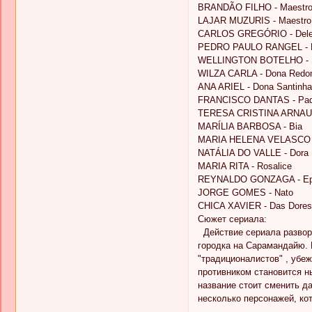
BRANDÃO FILHO - Maestro
LAJAR MUZURIS - Maestro
CARLOS GREGÓRIO - Deleg
PEDRO PAULO RANGEL - 
WELLINGTON BOTELHO - 
WILZA CARLA - Dona Redon
ANA ARIEL - Dona Santinh
FRANCISCO DANTAS - Pa
TERESA CRISTINA ARNAUL
MARÍLIA BARBOSA - Bia
MARIA HELENA VELASCO -
NATÁLIA DO VALLE - Dora
MARIA RITA - Rosalice
REYNALDO GONZAGA - Ep
JORGE GOMES - Nato
CHICA XAVIER - Das Dores
Сюжет сериала:
Действие сериала развора
городка на Сарамандайю. К
"традиционалистов" , убеж
противником становится н
название стоит сменить д
несколько персонажей, ко