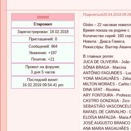
Поделиться
20.04.2018 09:2
irinsgol
Старожил
Globo – 22 часовая новел
Время показа на родине с 
Зарегистрирован
: 18.02.2018
Количество серий: 160 се
Приглашений:
0
Новела : Диаса Гомеса.
Сообщений:
964
Режиссёры: Валтер Аванчи
Уважение:
+187
В главных ролях:
Позитив:
+21
JUCA DE OLIVEIRA - João
Провел на форуме:
SÔNIA BRAGA - Marcina
3 дня 5 часов
ANTÔNIO FAGUNDES - Lua
YONÁ MAGALHÃES - Zéli
Последний визит:
MILTON MORAES - Carlito 
16.02.2019 09:54:41 pm
DINA SFAT - Risoleta
ARY FONTOURA - Professor
CASTRO GONZAGA - Zico
SEBASTIÃO VASCONCELOS 
RAFAEL DE CARVALHO - 
ELOÍSA MAFALDA - Maria A
JOSÉ AUGUSTO BRANCO -
ANA MARIA MAGALHÃES -