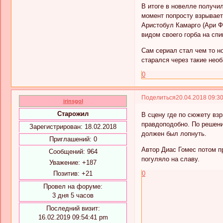
В итоге в новелле получи
момент попросту взрывает
Аристобул Камарго (Ари Ф
видом своего горба на спи
Сам сериал стал чем то н
старался через такие необ
0
Поделиться
20.04.2018 09:3
irinsgol
Старожил
В сцену где по сюжету вз
правдоподобно. По решен
Зарегистрирован
: 18.02.2018
должен был лопнуть.
Приглашений:
0
Автор Диас Гомес потом пр
Сообщений:
964
погуляло на славу.
Уважение:
+187
Позитив:
+21
0
Провел на форуме:
3 дня 5 часов
Последний визит:
16.02.2019 09:54:41 pm