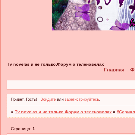
Tv novelas и не только.Форум о теленовелах
Главная
Ф
Привет, Гость!
Войдите
или
зарегистрируйтесь
.
»
Tv novelas и не только.Форум о теленовелах
»
#Сериал
Страница:
1