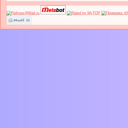
80
РРљРЎ