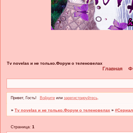
Tv novelas и не только.Форум о теленовелах
Главная
Ф
Привет, Гость!
Войдите
или
зарегистрируйтесь
.
»
Tv novelas и не только.Форум о теленовелах
»
#Сериал
Страница:
1