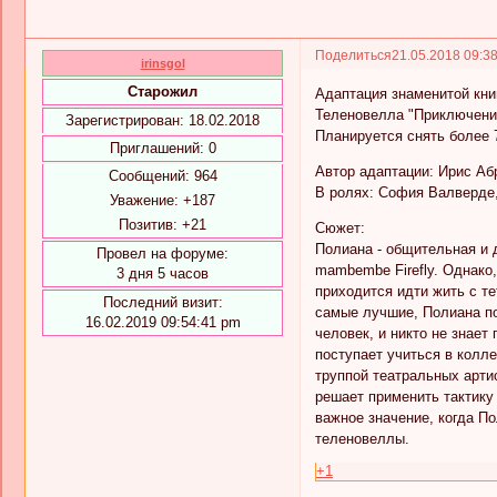
Поделиться
21.05.2018 09:3
irinsgol
Старожил
Адаптация знаменитой кни
Теленовелла "Приключения
Зарегистрирован
: 18.02.2018
Планируется снять более 70
Приглашений:
0
Автор адаптации: Ирис Аб
Сообщений:
964
В ролях: София Валверде,
Уважение:
+187
Позитив:
+21
Сюжет:
Полиана - общительная и 
Провел на форуме:
mambembe Firefly. Однако,
3 дня 5 часов
приходится идти жить с т
Последний визит:
самые лучшие, Полиана по
16.02.2019 09:54:41 pm
человек, и никто не знае
поступает учиться в колл
труппой театральных арти
решает применить тактику 
важное значение, когда По
теленовеллы.
+1