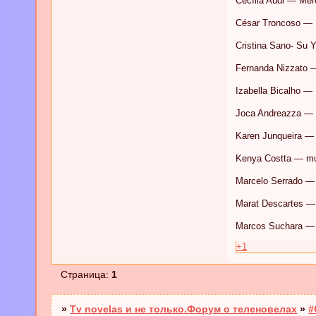
Cecília Audi — Me
César Troncoso — R
Cristina Sano- Su 
Fernanda Nizzato —
Izabella Bicalho — 
Joca Andreazza — 
Karen Junqueira —
Kenya Costta — mul
Marcelo Serrado —
Marat Descartes —
Marcos Suchara —
+1
Страница:
1
»
Tv novelas и не только.Форум о теленовелах
»
#