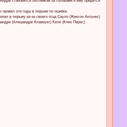
 Андре становится охотником за головами и ему придётся
и провёл эти годы в тюрьме по ошибке.
 попал в тюрьму из-за своего отца Сауло (Жексон Антунес)
шандре (Алешандре Клавеукс) Катю (Клео Пирес).