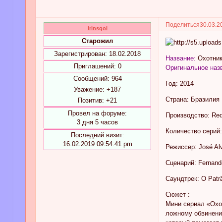
Поделиться
30.03.2
irinsgol
Старожил
Зарегистрирован
: 18.02.2018
Название:
Охотни
Приглашений:
0
Оригинальное наз
Сообщений:
964
Год: 2014
Уважение:
+187
Страна: Бразилия
Позитив:
+21
Провел на форуме:
Производство: Re
3 дня 5 часов
Количество серий:
Последний визит:
16.02.2019 09:54:41 pm
Режиссер: José Alv
Сценарий: Fernando
Саундтрек: O Patr
Сюжет :
Мини сериал «Охот
ложному обвинению