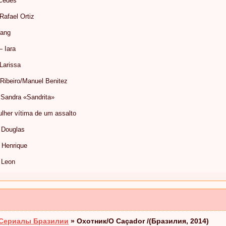
rcedes
afael Ortiz
Yang
 Iara
Larissa
Ribeiro/Manuel Benitez
 Sandra «Sandrita»
her vítima de um assalto
 Douglas
 Henrique
 Leon
Сериалы Бразилии
»
Охотник/O Caçador /(Бразилия, 2014)