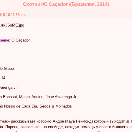
Охотник/O Caçador /(Бразилия, 2014)
018 10:11:33 pm
к
вание:
O Caçador
de Globo
 14
arenga Jr.
 Bonassi, Marçal Aquino, José Alvarenga Jr.
ão Nosso de Cada Dia, Secos & Molhados
ник» рассказывает историю Андре (Кауа Реймонд) который выходит из 
. Парень, оказавшись на свободе, находит помощь у своего бывшего ко