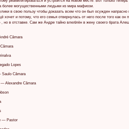
тому реабилитироваться и устроится на новом месте. Вот только теперь
да более могущественными людьми из мира мафиози.
улики в свою пользу чтобы доказать всем что он был осужден напрасно 
щё хочет и потому, что его семья отвернулась от него после того как он
 , но в отставке. Сам же Андре тайно влюблён в жену своего брата Але
ndré Câmara
a Câmara
inalva
legado Lopes
— Saulo Câmara
x — Alexandre Câmara
obson
a
s
e — Pastor