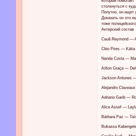
который помогает 
столкнуться с ку
Попутно, он ищет 
Доказать он это е
тоже полицейского
Актерский состав
Cauã Reymond — A
Cléo Pires — Káti
Nanda Costa — Mar
Aílton Graça — De
Jackson Antunes 
Alejandro Claveau
Adriano Garib — R
Alice Assef — Layl
Bárbara Paz — Taí
Bukassa Kabengel