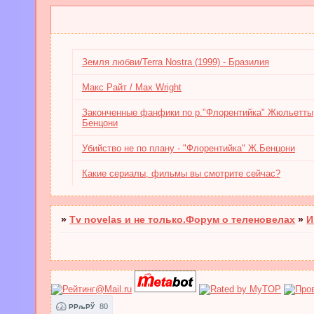
Земля любви/Terra Nostra (1999) - Бразилия
Макс Райт / Max Wright
Законченные фанфики по р."Флорентийка" Жюльетты
Бенцони
Убийство не по плану - "Флорентийка" Ж.Бенцони
Какие сериалы, фильмы вы смотрите сейчас?
»
Tv novelas и не только.Форум о теленовелах
»
И
80
РРљРЎ