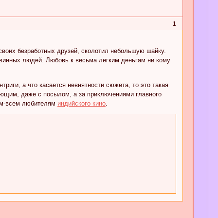
1
воих безработных друзей, сколотил небольшую шайку.
винных людей. Любовь к весьма легким деньгам ни кому
риги, а что касается невнятности сюжета, то это такая
ающим, даже с посылом, а за приключениями главного
сем-всем любителям
индийского кино
.