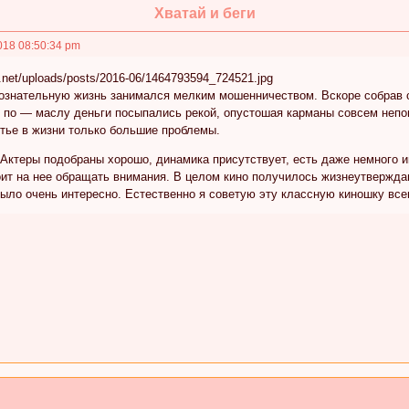
Хватай и беги
018 08:50:34 pm
ознательную жизнь занимался мелким мошенничеством. Вскоре собрав с
 по — маслу деньги посыпались рекой, опустошая карманы совсем непо
тье в жизни только большие проблемы.
Актеры подобраны хорошо, динамика присутствует, есть даже немного инт
тоит на нее обращать внимания. В целом кино получилось жизнеутвержд
было очень интересно. Естественно я советую эту классную киношку в