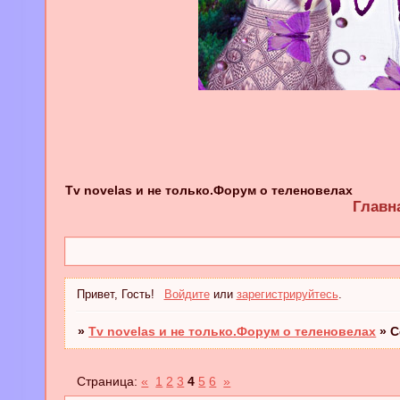
Tv novelas и не только.Форум о теленовелах
Главн
Привет, Гость!
Войдите
или
зарегистрируйтесь
.
»
Tv novelas и не только.Форум о теленовелах
»
С
Страница:
«
1
2
3
4
5
6
»