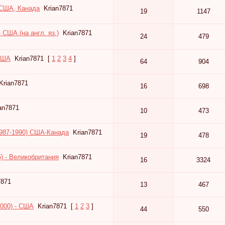
- США, Канада
Krian7871
19
1147
- США (на англ. яз.)
Krian7871
24
479
 США
Krian7871
[
1
2
3
4
]
64
904
Krian7871
16
698
an7871
10
473
 (1987-1990) США-Канада
Krian7871
19
478
) - Великобритания
Krian7871
16
3324
7871
13
467
2000) - США
Krian7871
[
1
2
3
]
44
550