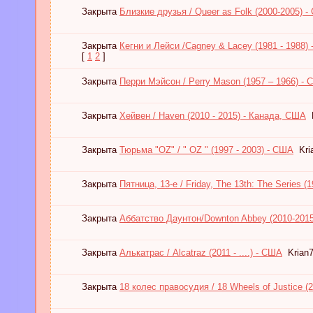
Закрыта
Близкие друзья / Queer as Folk (2000-2005) 
Закрыта
Кегни и Лейси /Cagney & Lacey (1981 - 1988) 
[
1
2
]
Закрыта
Перри Мэйсон / Perry Mason (1957 – 1966) -
Закрыта
Хейвен / Haven (2010 - 2015) - Канада, США
Закрыта
Тюрьма "OZ" / " OZ " (1997 - 2003) - США
Kri
Закрыта
Пятница, 13-е / Friday, The 13th: The Series
Закрыта
Аббатство Даунтон/Downton Abbey (2010-2015
Закрыта
Алькатрас / Alcatraz (2011 - ....) - США
Krian
Закрыта
18 колес правосудия / 18 Wheels of Justice (