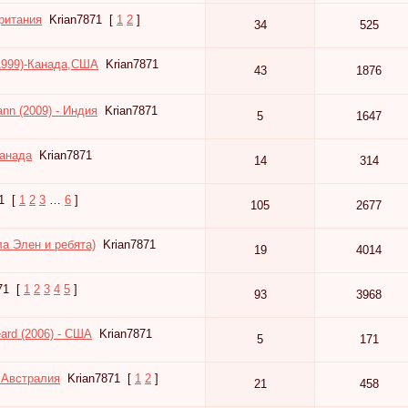
британия
Krian7871
[
1
2
]
34
525
–1999)-Канада,США
Krian7871
43
1876
nn (2009) - Индия
Krian7871
5
1647
Канада
Krian7871
14
314
1
[
1
2
3
…
6
]
105
2677
а Элен и ребята)
Krian7871
19
4014
71
[
1
2
3
4
5
]
93
3968
ard (2006) - США
Krian7871
5
171
- Австралия
Krian7871
[
1
2
]
21
458