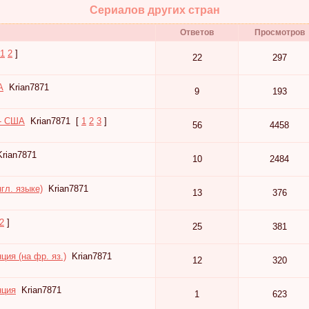
Сериалов других стран
Ответов
Просмотров
1
2
]
22
297
А
Krian7871
9
193
 - США
Krian7871
[
1
2
3
]
56
4458
Krian7871
10
2484
гл. языке)
Krian7871
13
376
2
]
25
381
ция (на фр. яз.)
Krian7871
12
320
нция
Krian7871
1
623