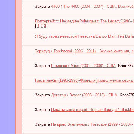
Закрыта
4400 / The 4400 (2004 - 2007) - США, Велико
Полтергейст: Наследие/Poltergeist: The Legacy(1996
[
1
2
3
]
Я буду твоей невестой/Невестка/Banoo Main Teri Dulha
Торчвуд / Torchwood (2006 - 2011) - Великобритания, 
Закрыта
Шпионка / Alias (2001 - 2006) - США
Krian787
Грезы любви(1995-1996)-Франция(продолжение сериал
Закрыта
Декстер / Dexter (2006 - 2013) - США
Krian78
Закрыта
Пираты семи морей: Черная борода / Blackbe
Закрыта
На краю Вселенной / Farscape (1999 - 2003) 