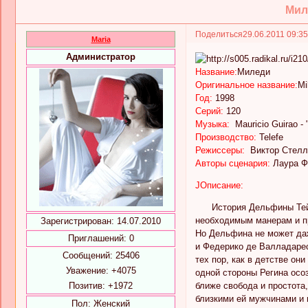
Миле
Поделиться
29.06.2011 09:3
Maria
Администратор
Название:
Миледи
Оригинальное название:
Mi
Год:
1998
Серий:
120
Музыка:
Mauricio Guirao - 
Производство:
Telefe
Режиссеры:
Виктор Стелла
Авторы сценария:
Лаура Ф
JОписание:
История Дельфины Тейлор
необходимым манерам и пр
Зарегистрирован
: 14.07.2010
Но Дельфина не может даж
Приглашений:
0
и Федерико де Валладарес
Сообщений:
25406
тех пор, как в детстве он
Уважение:
+4075
одной стороны Регина осоз
Позитив:
+1972
ближе свобода и простота
близкими ей мужчинами и 
Пол:
Женский