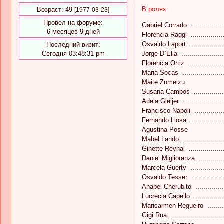
В ролях:
Возраст:
49
[1977-03-23]
Провел на форуме:
Gabriel Corrado ...............
6 месяцев 9 дней
Florencia Raggi .................
Osvaldo Laport ..................
Последний визит:
Сегодня 03:48:31 pm
Jorge D`Elia .....................
Florencia Ortiz ..................
Maria Socas ....................
Maite Zumelzu
Susana Campos .................
Adela Gleijer ....................
Francisco Napoli ..............
Fernando Llosa ..................
Agustina Posse
Mabel Lando .......................
Ginette Reynal .................
Daniel Miglioranza .............
Marcela Guerty .................
Osvaldo Tesser ...................
Anabel Cherubito .................
Lucrecia Capello ................
Maricarmen Regueiro ...........
Gigi Rua .........................