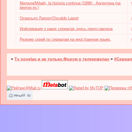
Миледи/Milady, la historia continua (1998) - Аргентина (на
венгер.яз.)
Освальдо Лапорт/Osvaldo Laport
Информация о каких сериалах здесь представлена
Резюме серий по сериалам на иностранном языке.
»
Tv novelas и не только.Форум о теленовелах
»
#Сериал
80
РРљРЎ