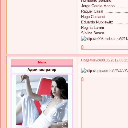
Humberto Serrano
Jorge Garcia Marino .........
Raquel Casal ...................
Hugo Cosiansi
Eduardo Nutkiewitz .............
Regina Lamm
Silvina Bosco
0
Поделиться
08.05.2012 06:2
Maria
Администратор
0