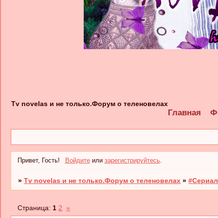
Tv novelas и не только.Форум о теленовелах
Главная
Ф
Привет, Гость!
Войдите
или
зарегистрируйтесь
.
»
Tv novelas и не только.Форум о теленовелах
»
#Сериал
Страница:
1
2
»