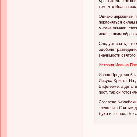
Креститель. Так по
тем, что Иоанн крес
Однако церковный п
поклоняться силам 
многие обычаи, связ
июля, таким образо
Следует знать, что
одобряет разведени
значимости святого
История Иоанна Пр
Иоанн Предтеча был
Иисуса Христа. На 
Вифлееме, а детств
пост, так он готови
Согласно библейски
крещению Святым ду
Духа и Господа Бога