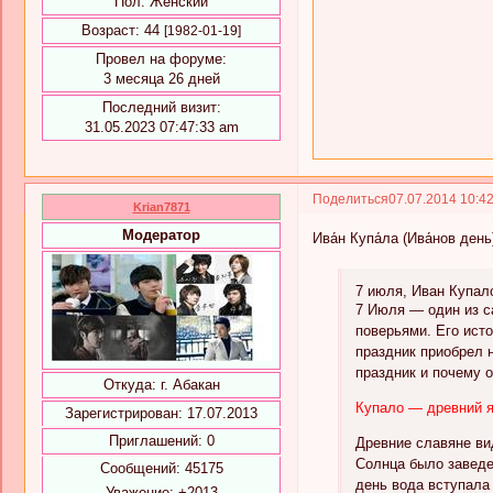
Пол:
Женский
Возраст:
44
[1982-01-19]
Провел на форуме:
3 месяца 26 дней
Последний визит:
31.05.2023 07:47:33 am
Поделиться
07.07.2014 10:4
Krian7871
Модератор
Ива́н Купа́ла (Ива́нов де
7 июля, Иван Купал
7 Июля — один из с
поверьями. Его ист
праздник приобрел 
праздник и почему 
Откуда:
г. Абакан
Купало — древний я
Зарегистрирован
: 17.07.2013
Приглашений:
0
Древние славяне ви
Солнца было заведе
Сообщений:
45175
день вода вступала
Уважение:
+2013