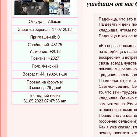
ушедшим от нас б
Радоница, что это и
Откуда:
г. Абакан
На девятый день по
Зарегистрирован
: 17.07.2013
кладбища, чтобы по
Радоница и как ее 
Приглашений:
0
Сообщений:
45175
«Во-первых, само н
Уважение:
+2013
на кладбище к наши
воскреснем и встрет
Позитив:
+2827
связь всегда чувст
Пол:
Женский
помощь мы реально 
Возраст:
44
[1982-01-19]
Традиция пасхально
Предполагаю, что и
Провел на форуме:
Светлой седмиц. Се
3 месяца 26 дней
то, что эти «трудо
Последний визит:
кладбища. Однако т
31.05.2023 07:47:33 am
замечательно. Если
отношения к памятн
Правильно ли мы по
(особенно сельским
Как я уже сказал, г
вечеру, посетить хр