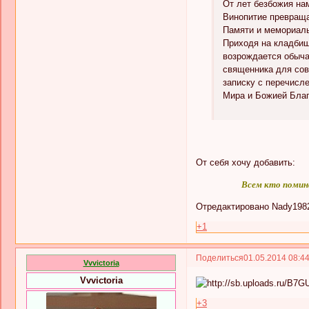
От лет безбожия на
Винопитие превраща
Памяти и мемориал
Приходя на кладбищ
возрождается обыча
священника для сов
записку с перечисл
Мира и Божией Благ
От себя хочу добавить:
Всем кто помина
Отредактировано Nady1982 
+1
Поделиться
01.05.2014 08:4
Vvvictoria
Vvvictoria
+3