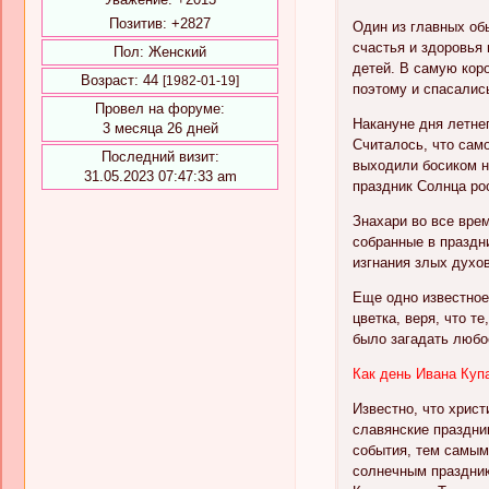
Позитив:
+2827
Один из главных об
счастья и здоровья
Пол:
Женский
детей. В самую кор
Возраст:
44
[1982-01-19]
поэтому и спасались
Провел на форуме:
Накануне дня летнег
3 месяца 26 дней
Считалось, что сам
Последний визит:
выходили босиком н
31.05.2023 07:47:33 am
праздник Солнца ро
Знахари во все вре
собранные в праздн
изгнания злых духов
Еще одно известное
цветка, веря, что т
было загадать любо
Как день Ивана Куп
Известно, что христ
славянские праздни
события, тем самым
солнечным праздник