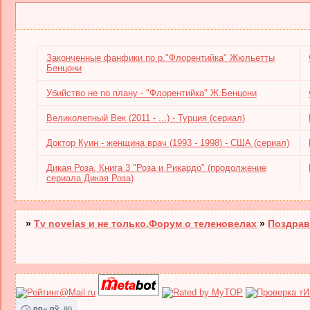
Законченные фанфики по р."Флорентийка" Жюльетты
Бенцони
Убийство не по плану - "Флорентийка" Ж.Бенцони
Великолепный Век (2011 - ...) - Турция (сериал)
Доктор Куин - женщина врач (1993 - 1998) - США (сериал)
Дикая Роза. Книга 3 "Роза и Рикардо" (продолжение
сериала Дикая Роза)
»
Tv novelas и не только.Форум о теленовелах
»
Поздрав
80
РРљРЎ