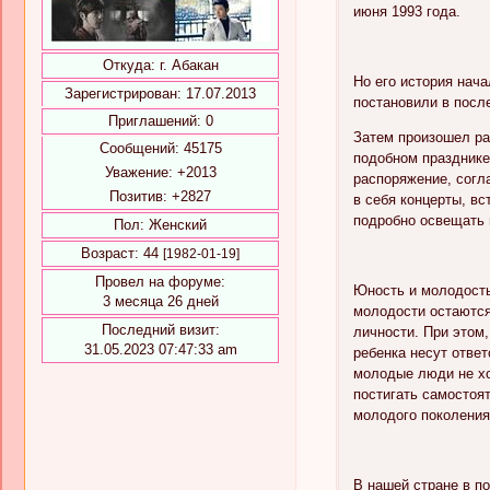
июня 1993 года.
Откуда:
г. Абакан
Но его история нач
Зарегистрирован
: 17.07.2013
постановили в посл
Приглашений:
0
Затем произошел ра
Сообщений:
45175
подобном празднике
Уважение:
+2013
распоряжение, согл
Позитив:
+2827
в себя концерты, в
подробно освещать 
Пол:
Женский
Возраст:
44
[1982-01-19]
Провел на форуме:
Юность и молодость
3 месяца 26 дней
молодости остаются
Последний визит:
личности. При этом,
31.05.2023 07:47:33 am
ребенка несут отве
молодые люди не хо
постигать самостоя
молодого поколения
В нашей стране в п