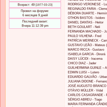
RODRIGO VERONESE - Lu
Возраст:
49
[1977-03-23]
REGINALDO FARIA - Cleme
Провел на форуме:
DÉBORA DUARTE - Hermín
6 месяцев 9 дней
OTHON BASTOS - Isidoro
Последний визит:
DANIEL DANTAS - Heitor
Вчера 11:12:39 pm
BETH GOULART - Neli
FERNANDA MACHADO - Jo
PAULO VILHENA - Fred
PATRÍCIA WERNECK - Cam
GUSTAVO LEÃO - Mateus (
MARCO RICCA - Gustavo
ISABELA GARCIA - Dinorá
DAISY LÚCIDI - Iracema
CHICO DIAZ - Jader
GUILHERMINA GUINLE – Al
EDWIN LUISI – Lutero
EDUARDO GALVÃO - Urba
JULIANA DIDONE - Fernan
JOSÉ AUGUSTO BRANCO -
OTÁVIO MÜLLER - Vidal
CARLOS CASAGRANDE - R
SÉRGIO ABREU - Tiago
MARIA FERNANDA CÂNDIDO