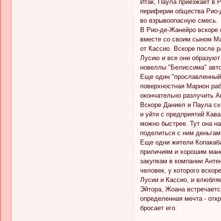
Итак, Паула приезжает в Р
периферии общества Рио-д
во взрывоопасную смесь.
В Рио-де-Жанейро вскоре 
вместе со своим сыном Мат
от Кассио. Вскоре после 
Лусию и все они образуют
новеллы "Белиссима" авто
Еще один "прославленный"
поверхностная Марион раб
окончательно разлучить А
Вскоре Даниел и Паула сх
и уйти с предприятий Кава
можно быстрее. Тут она на
поделиться с ним деньгами
Еще одни жители Копакаба
приличиям и хорошим мане
закупкам в компании Анте
человек, у которого вско
Лусии и Кассио, и влюбля
Эйтора, Жоана встречается
определенная мечта - откр
бросает его.