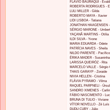
FLÁVIO BAURAQUI - Evald
ROBERTA RODRIGUES - El
LULI MILLER - Gilda
ROBERTO MAYA - Xavier
LIDI LISBOA - Tatiana
JONATHAN HAAGENSEN - 
SÉRGIO MARONE - Umber
YAÇANÃ MARTINS - Otília
ILDI SILVA - Yvone
MARIA EDUARDA - Odete
PATRÍCIA NAVES - Sheila
NILDO PARENTE - Pacífico
ÉRIKA MADER - Susaninha
LARISSA QUEIRÓZ - Rita
MARCELO VALLE - Sérgio 
THAIS GARAYP - Zoraide
NIVIA HELLEN - Cristina
FLÁVIA PYRAMO - Vilma
RAQUEL PARPNELI - Úrsul
SANDRO XIMENES - Carlin
FÁBIO NASCIMENTO - Luc
BRUNA DI TULIO - Viviane
VÍTOR NOVELLO - Zé Luís
DUDU CURY - Júlio