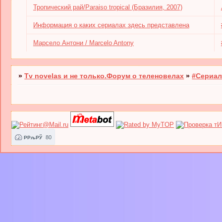
Тропический рай/Paraiso tropical (Бразилия, 2007)
Информация о каких сериалах здесь представлена
Марсело Антони / Marcelo Antony
»
Tv novelas и не только.Форум о теленовелах
»
#Сериал
80
РРљРЎ