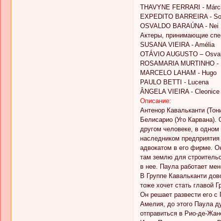
THAVYNE FERRARI - Márc
EXPEDITO BARREIRA - So
OSVALDO BARAÚNA - Nei
Актеры, принимающие спец
SUSANA VIEIRA - Amélia
OTÁVIO AUGUSTO – Osva
ROSAMARIA MURTINHO - D
MARCELO LAHAM - Hugo
PAULO BETTI - Lucena
ÂNGELA VIEIRA - Cleonice
Описание:
Антенор Кавальканти (Тон
Белисарио (Уго Карвана). 
другом человеке, в одном 
наследником предприятия 
адвокатом в его фирме. О
там землю для строительс
в нее. Паула работает ме
В Группе Кавальканти дов
тоже хочет стать главой Г
Он решает развести его с 
Амелия, до этого Паула д
отправиться в Рио-де-Жане