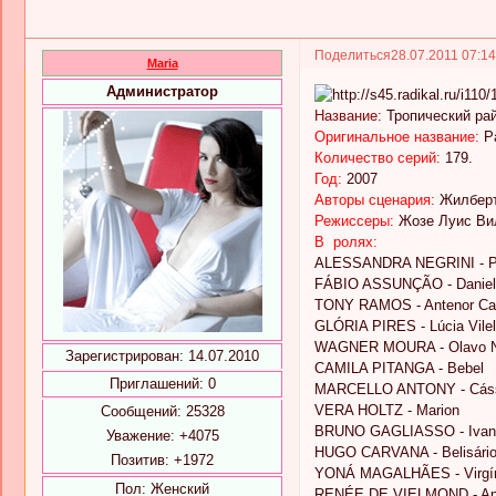
Поделиться
28.07.2011 07:1
Maria
Администратор
Название:
Тропический ра
Оригинальное название:
Pa
Количество серий:
179.
Год:
2007
Авторы сценария:
Жилберт
Режиссеры:
Жозе Луис Ви
В ролях:
ALESSANDRA NEGRINI - Pau
FÁBIO ASSUNÇÃO - Daniel
TONY RAMOS - Antenor Cav
GLÓRIA PIRES - Lúcia Vile
WAGNER MOURA - Olavo 
Зарегистрирован
: 14.07.2010
CAMILA PITANGA - Bebel
Приглашений:
0
MARCELLO ANTONY - Cás
VERA HOLTZ - Marion
Сообщений:
25328
BRUNO GAGLIASSO - Ivan
Уважение:
+4075
HUGO CARVANA - Belisári
Позитив:
+1972
YONÁ MAGALHÃES - Virgíni
Пол:
Женский
RENÉE DE VIELMOND - An