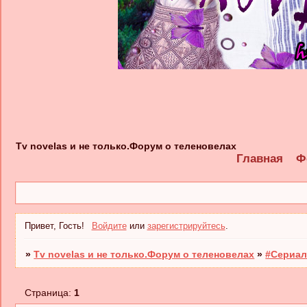
Tv novelas и не только.Форум о теленовелах
Главная
Ф
Привет, Гость!
Войдите
или
зарегистрируйтесь
.
»
Tv novelas и не только.Форум о теленовелах
»
#Сериал
Страница:
1