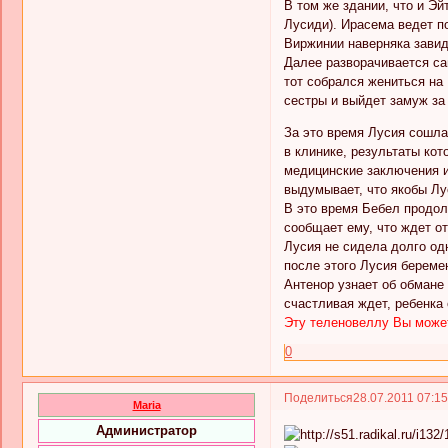
В том же здании, что и Э
Лусиди). Ирасема ведет п
Виржинии наверняка завид
Далее разворачивается са
тот собрался жениться на
сестры и выйдет замуж за 
За это время Лусия сошлас
в клинике, результаты ко
медицинские заключения и
выдумывает, что якобы Лу
В это время Бебел продол
сообщает ему, что ждет о
Лусия не сидела долго од
после этого Лусия береме
Антенор узнает об обмане 
счастливая ждет, ребенка 
Эту теленовеллу Вы может
0
Поделиться
28.07.2011 07:1
Maria
Администратор