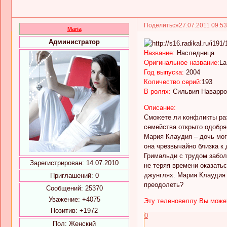
Поделиться
27.07.2011 09:5
Maria
Администратор
Название:
Наследница
Оригинальное название:
La
Год выпуска:
2004
Количество серий:
193
В ролях:
Сильвия Наварро,
Описание:
Сможете ли конфликты раз
семейства открыто одобряе
Мария Клаудия – дочь мог
она чрезвычайно близка к 
Гримальди с трудом забол
Зарегистрирован
: 14.07.2010
не теряя времени оказать
джунглях. Мария Клаудия 
Приглашений:
0
преодолеть?
Сообщений:
25370
Уважение:
+4075
Эту теленовеллу Вы может
Позитив:
+1972
0
Пол:
Женский