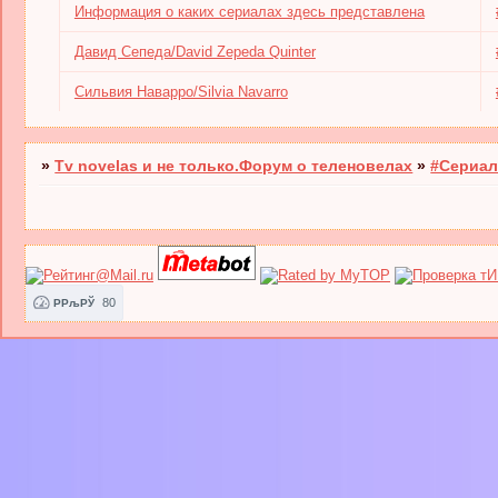
Информация о каких сериалах здесь представлена
Давид Сепеда/David Zepeda Quinter
Сильвия Наварро/Silvia Navarro
»
Tv novelas и не только.Форум о теленовелах
»
#Сериал
80
РРљРЎ