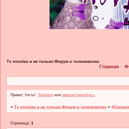
Tv novelas и не только.Форум о теленовелах
Главная
Ф
Привет, Гость!
Войдите
или
зарегистрируйтесь
.
»
Tv novelas и не только.Форум о теленовелах
»
#Сериал
Страница:
1