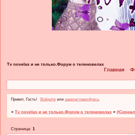
Tv novelas и не только.Форум о теленовелах
Главная
Ф
Привет, Гость!
Войдите
или
зарегистрируйтесь
.
»
Tv novelas и не только.Форум о теленовелах
»
#Сериал
Страница:
1