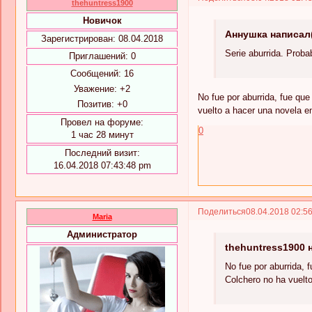
thehuntress1900
Новичок
Аннушка написал(
Зарегистрирован
: 08.04.2018
Serie aburrida. Prob
Приглашений:
0
Сообщений:
16
Уважение:
+2
No fue por aburrida, fue qu
Позитив:
+0
vuelto a hacer una novela 
Провел на форуме:
0
1 час 28 минут
Последний визит:
16.04.2018 07:43:48 pm
Поделиться
08.04.2018 02:5
Maria
Администратор
thehuntress1900 
No fue por aburrida,
Colchero no ha vuelt