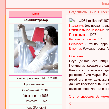
Без
Поделиться
26.07.2011 05:4
Maria
Администратор
Название:
Без права на л
Оригинальное название:
Na
Год выпуска:
1997
Количество серий:
131
Режиссер:
Антонио Серра
В ролях:
Рохелио Герра, А
Описание:
Рауль де Лос Реес - видн
Покушение заказал его од
Камила, которая может да
репортер Луис Марио. Вме
Зарегистрирован
: 14.07.2010
влюблены в молодую женщи
данном преступлении, и с
Приглашений:
0
обрести свое счастье и на
Сообщений:
25365
Уважение:
+4075
Эту теленовеллу Вы может
Позитив:
+1972
0
Пол:
Женский