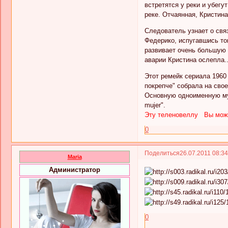
встретятся у реки и убегу
реке. Отчаянная, Кристина
Следователь узнает о связ
Федерико, испугавшись тог
развивает очень большую 
аварии Кристина ослепла..
Этот ремейк сериала 1960
покрепче" собрала на сво
Основную одноименную му
mujer".
Эту теленовеллу Вы может
0
Поделиться
26.07.2011 08:3
Maria
Администратор
0