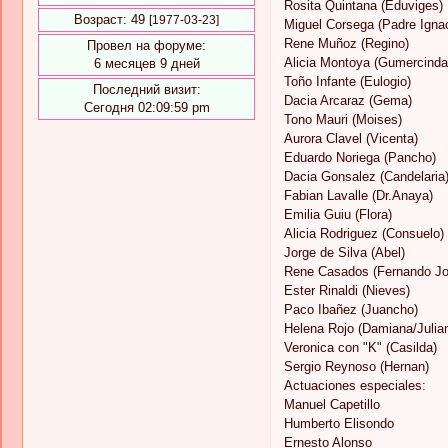
Rosita Quintana (Eduviges)
Возраст:
49
[1977-03-23]
Miguel Corsega (Padre Ignac
Rene Muñoz (Regino)
Провел на форуме:
Alicia Montoya (Gumercinda
6 месяцев 9 дней
Toño Infante (Eulogio)
Последний визит:
Dacia Arcaraz (Gema)
Сегодня 02:09:59 pm
Tono Mauri (Moises)
Aurora Clavel (Vicenta)
Eduardo Noriega (Pancho)
Dacia Gonsalez (Candelaria
Fabian Lavalle (Dr.Anaya)
Emilia Guiu (Flora)
Alicia Rodriguez (Consuelo)
Jorge de Silva (Abel)
Rene Casados (Fernando Jo
Ester Rinaldi (Nieves)
Paco Ibañez (Juancho)
Helena Rojo (Damiana/Julia
Veronica con "K" (Casilda)
Sergio Reynoso (Hernan)
Actuaciones especiales:
Manuel Capetillo
Humberto Elisondo
Ernesto Alonso