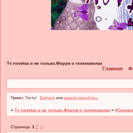
Tv novelas и не только.Форум о теленовелах
Главная
Ф
Привет, Гость!
Войдите
или
зарегистрируйтесь
.
»
Tv novelas и не только.Форум о теленовелах
»
#Сериал
Страница:
1
2
»