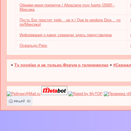
Обними меня покрепче / Abrazame muy fuerte (2000) -
Мексика
Пусть Бог простит тебя... не я / Que te perdone Dios... yo
no(Мексика)
Информация о каких сериалах здесь представлена
Освальдо Риос
»
Tv novelas и не только.Форум о теленовелах
»
#Сериал
80
РРљРЎ