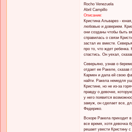
Rocho Venezuela
Abril Campillo
Описание:
Кристина Альварез - юная,
любовью и доверием. Крис
они созданы чтобы быть в
справилась о связи Кристи
застал их вместе. Северь
про то, что ждет ребенка.
спастись. Он уехал, сказа
Северьяно, узнав о берем
отдает ее Ракеле, сказав 
Кармен и дала ей свою фа
найти. Ракела немедля ушл
Кристине, но не из-за го
правду о девочке, котору
у него появится возможнос
замуж, он сделает все, дл
Федерико.
Вскоре Ракела приходит в 
все время, хотя девочка б
решает увести Кристину с 