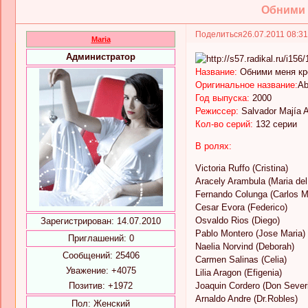
Обними м
Поделиться
26.07.2011 08:3
Maria
Администратор
Название:
Обними меня кр
Оригинальное название:
Ab
Год выпуска:
2000
Режиссер:
Salvador Majía A
Кол-во серий:
132 серии
В ролях:
Victoria Ruffo (Cristina)
Aracely Arambula (Maria de
Fernando Colunga (Carlos M
Cesar Evora (Federico)
Osvaldo Rios (Diego)
Зарегистрирован
: 14.07.2010
Pablo Montero (Jose Maria)
Приглашений:
0
Naelia Norvind (Deborah)
Сообщений:
25406
Carmen Salinas (Celia)
Уважение:
+4075
Lilia Aragon (Efigenia)
Позитив:
+1972
Joaquin Cordero (Don Sever
Arnaldo Andre (Dr.Robles)
Пол:
Женский