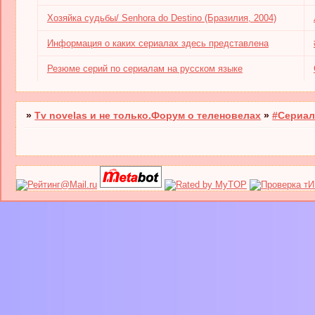
Хозяйка судьбы/ Senhora do Destino (Бразилия, 2004)
Информация о каких сериалах здесь представлена
Резюме серий по сериалам на русском языке
»
Tv novelas и не только.Форум о теленовелах
»
#Сериал