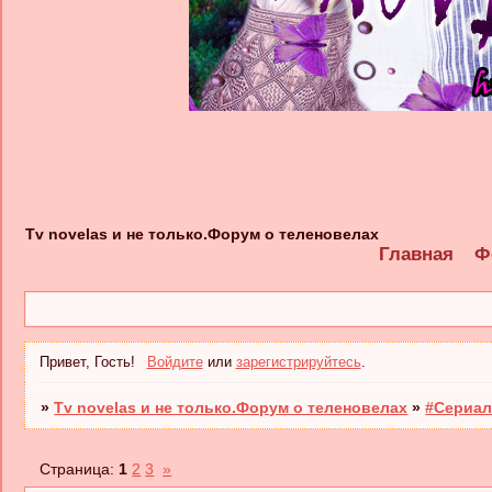
Tv novelas и не только.Форум о теленовелах
Главная
Ф
Привет, Гость!
Войдите
или
зарегистрируйтесь
.
»
Tv novelas и не только.Форум о теленовелах
»
#Сериал
Страница:
1
2
3
»