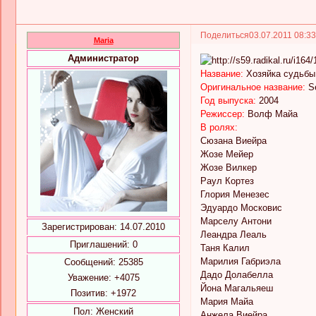
Поделиться
03.07.2011 08:3
Maria
Администратор
Название:
Хозяйка судьбы
Оригинальное название:
Se
Год выпуска:
2004
Режиссер:
Волф Майа
В ролях:
Сюзана Виейра
Жозе Мейер
Жозе Вилкер
Раул Кортез
Глория Менезес
Эдуардо Московис
Марселу Антони
Зарегистрирован
: 14.07.2010
Леандра Леаль
Приглашений:
0
Таня Калил
Марилия Габриэла
Сообщений:
25385
Дадо Долабелла
Уважение:
+4075
Йона Магальяеш
Позитив:
+1972
Мария Майа
Пол:
Женский
Анжела Виейра