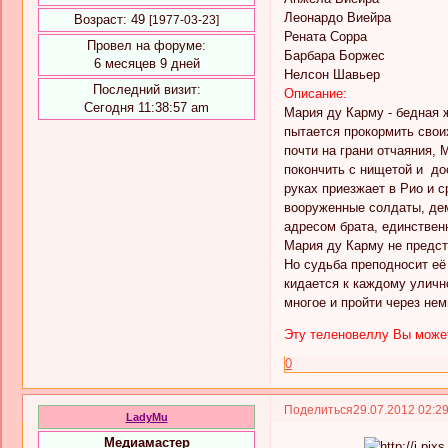
Леонардо Виейра
Возраст:
49
[1977-03-23]
Рената Сорра
Провел на форуме:
Барбара Боржес
6 месяцев 9 дней
Нелсон Шавьер
Последний визит:
Описание:
Сегодня 11:38:57 am
Мария ду Карму - бедная 
пытается прокормить своих
почти на грани отчаяния, 
покончить с нищетой и до
руках приезжает в Рио и с
вооруженные солдаты, дем
адресом брата, единственн
Мария ду Карму не предста
Но судьба преподносит её
кидается к каждому уличн
многое и пройти через не
Эту теленовеллу Вы может
0
Поделиться
29.07.2012 02:2
LadyMu
Медиамастер