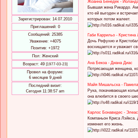
Жоанна Бенедек - Иоланд
Бывшая жена Рикардо. Амб
кто ей выгоден и встреча
Зарегистрирован
: 14.07.2010
которых потом жалеет.
Приглашений:
0
Сообщений:
25385
Габи Каррильо - Кристина 
Дочь Рефухио и Кристобал
Уважение:
+4075
восхищается и уважает сво
Позитив:
+1972
Пол:
Женский
Ана Бекоа - Диана Диас
Возраст:
49
[1977-03-23]
Потрясающая женщина, кот
Провел на форуме:
6 месяцев 9 дней
Майя Мишальска - Памел
Последний визит:
Рука, покачивающая колыб
Сегодня 11:38:57 am
она влюбится в своего ше
Карлос Бонавидес - Элеа
Компаньон Криса Лэйкса. 
изменил его жизнь.