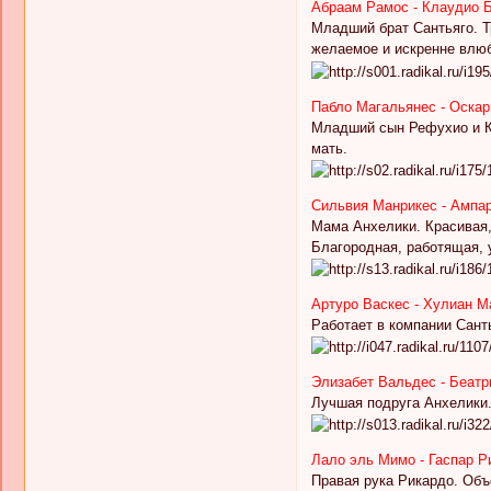
Абраам Рамос - Клаудио 
Младший брат Сантьяго. Тр
желаемое и искренне влюб
Пабло Магальянес - Оскар
Младший сын Рефухио и Кр
мать.
Сильвия Манрикес - Ампа
Мама Анхелики. Красивая,
Благородная, работящая, 
Артуро Васкес - Хулиан М
Работает в компании Сант
Элизабет Вальдес - Беатр
Лучшая подруга Анхелики.
Лало эль Мимо - Гаспар Р
Правая рука Рикардо. Объ