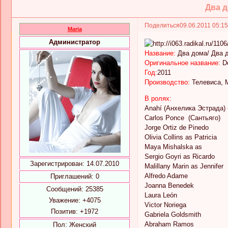
Два д
Поделиться
09.06.2011 05:1
Maria
Администратор
Название:
Два дома/ Два 
Оригинальное название:
Do
Год:
2011
Производство:
Телевиса, 
В ролях:
Anahí (Анхелика Эстрада)
Carlos Ponce (Сантьяго)
Jorge Ortiz de Pinedo
Olivia Collins as Patricia
Maya Mishalska as
Sergio Goyri as Ricardo
Зарегистрирован
: 14.07.2010
Malillany Marin as Jennifer
Alfredo Adame
Приглашений:
0
Joanna Benedek
Сообщений:
25385
Laura León
Уважение:
+4075
Victor Noriega
Позитив:
+1972
Gabriela Goldsmith
Abraham Ramos
Пол:
Женский