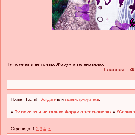
Tv novelas и не только.Форум о теленовелах
Главная
Ф
Привет, Гость!
Войдите
или
зарегистрируйтесь
.
»
Tv novelas и не только.Форум о теленовелах
»
#Сериал
Страница:
1
2
3
4
»