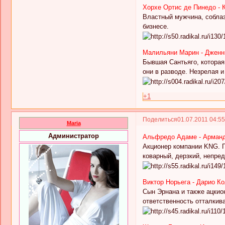
Хорхе Ортис де Пинедо - 
Властный мужчина, соблаз
бизнесе.
Малильяни Марин - Дженн
Бывшая Сантьяго, которая
они в разводе. Незрелая 
+1
Поделиться
01.07.2011 04:5
Maria
Администратор
Альфредо Адаме - Арманд
Акционер компании KNG. П
коварный, дерзкий, непре
Виктор Норьега - Дарио К
Сын Эрнана и также ацкио
ответственность отталкив