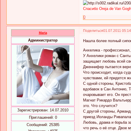
Спасибо Oreja de Van Gogh
0
Поделиться
01.07.2011 05:1
Maria
Администратор
Нашла более полный сипоп
Анхелика - профессионал,
У Анхелики роман с Санть
защищает любовь всей св
Дженнифер пытается вернут
Что происходит, когда су
чувствами, ей придется ж
С одной стороны, Кристоба
вдобавок в Сан Антонио, 
очаровывает его. Он прес
Магнат Рикардо Вальтьерр
это. Что случится?
Зарегистрирован
: 14.07.2010
С другой стороны, Арманд
приезд Иоланды Ривапала
Приглашений:
0
Любовь, драма и борьба за
Сообщений:
25385
что речь о её отце. Двое 