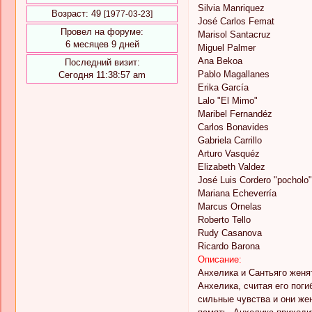
Silvia Manriquez
Возраст:
49
[1977-03-23]
José Carlos Femat
Провел на форуме:
Marisol Santacruz
6 месяцев 9 дней
Miguel Palmer
Ana Bekoa
Последний визит:
Pablo Magallanes
Сегодня 11:38:57 am
Erika García
Lalo "El Mimo"
Maribel Fernandéz
Carlos Bonavides
Gabriela Carrillo
Arturo Vasquéz
Elizabeth Valdez
José Luis Cordero "pocholo"
Mariana Echeverría
Marcus Ornelas
Roberto Tello
Rudy Casanova
Ricardo Barona
Описание:
Анхелика и Сантьяго женят
Анхелика, считая его пог
сильные чувства и они жен