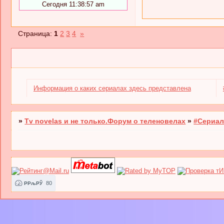
Сегодня 11:38:57 am
Страница:
1
2
3
4
»
Информация о каких сериалах здесь представлена
»
Tv novelas и не только.Форум о теленовелах
»
#Сериал
80
РРљРЎ