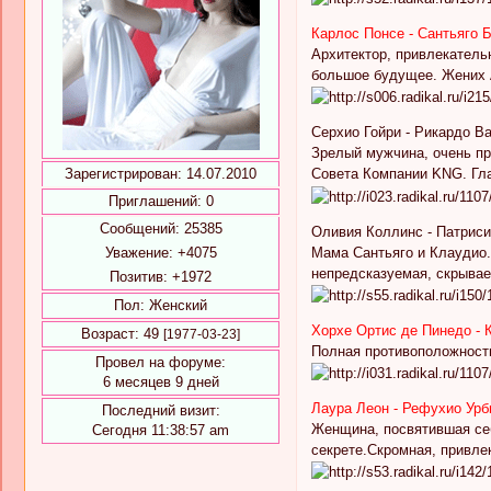
Карлос Понсе - Сантьяго 
Архитектор, привлекатель
большое будущее. Жених А
Серхио Гойри - Рикардо В
Зрелый мужчина, очень п
Зарегистрирован
: 14.07.2010
Совета Компании KNG. Гла
Приглашений:
0
Сообщений:
25385
Оливия Коллинс - Патрис
Мама Сантьяго и Клаудио.
Уважение:
+4075
непредсказуемая, скрывае
Позитив:
+1972
Пол:
Женский
Хорхе Ортис де Пинедо - 
Возраст:
49
[1977-03-23]
Полная противоположность
Провел на форуме:
6 месяцев 9 дней
Лаура Леон - Рефухио Урб
Последний визит:
Женщина, посвятившая себ
Сегодня 11:38:57 am
секрете.Скромная, привлек