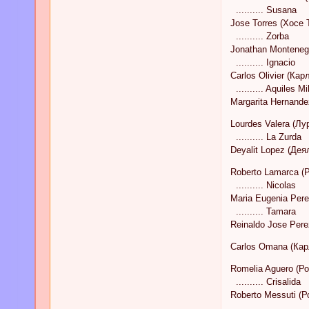
.......... Susana
Jose Torres (Хосе 
.......... Zorba
Jonathan Monteneg
.......... Ignacio
Carlos Olivier (Ка
.......... Aquiles Mi
Margarita Hernand
Lourdes Valera (Л
.......... La Zurda
Deyalit Lopez (Дея
Roberto Lamarca (
.......... Nicolas
Maria Eugenia Per
.......... Tamara
Reinaldo Jose Per
Carlos Omana (Ка
Romelia Aguero (Р
.......... Crisalida
Roberto Messuti (