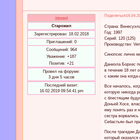
Поделиться
16.04.2
irinsgol
Старожил
Страна: Венесуэл
Год: 1997
Зарегистрирован
: 18.02.2018
Серий: 120 (125)
Приглашений:
0
Производство: Ven
Сообщений:
964
Синопсис лично мн
Уважение:
+187
Позитив:
+21
Даниэла Борхес п
в течение 18 лет 
Провел на форуме:
с каким она когда
3 дня 5 часов
Последний визит:
Все началось, ког
16.02.2019 09:54:41 pm
которую никогда р
с блестящим будущ
Доньей Хосе, влас
ему понять раз и 
сестра ворвались 
Себастьян был при
После трагедии Д
который оказался 