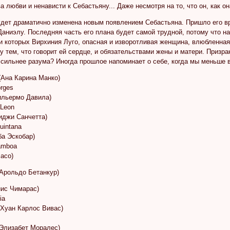
 любви и ненависти к Себастьяну... Даже несмотря на то, что он, как о
дет драматично изменена новым появлением Себастьяна. Пришло его вр
Даниэлу. Последняя часть его плана будет самой трудной, потому что н
и которых Вирхиния Луго, опасная и изворотливая женщина, влюбленная 
 тем, что говорит ей сердце, и обязательствами жены и матери. Призра
сильнее разума? Иногда прошлое напоминает о себе, когда мы меньше в
(Ана Карина Манко)
orges
Гильермо Давила)
 Leon
жиджи Санчетта)
Quintana
ба Эскобар)
Gamboa
асо)
 (Арольдо Бетанкур)
нис Чимарас)
ia
 (Хуан Карлос Вивас)
 (Элизабет Моралес)