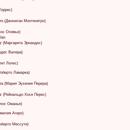
Торрес)
ro (Джонатан Монтенегро)
рлос Оливье)
llan
ez (Маргарита Эрнандес)
урдес Валера)
лит Лопес)
Роберто Ламарка)
era (Мария Эухения Перера)
ez (Рейнальдо Хосе Перес)
рлос Оманья)
омелия Агеро)
Роберто Мессути)