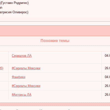
 (Густаво Родригес)
an
(Патрисия Оливерос)
Похожие темы
Сериалов ЛА
04.
05)
#Сериалы Мексики
26.
Фанфики
04.
#Сериалы Мексики
26.
#Актрисы ЛА
26.