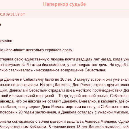
Наперекор судьбе
018 09:31:59 pm
а
evision
е напоминает несколько сериалов сразу.
отеряла свою единственную любовь почти двадцать лет назад, когда уж
она замужем за богатым бизнесменом, у них подрастает дочь. Но судьб
-либо сталкивалась - неожиданное возвращение Себастьяна.
да Даниэле и Себастьяну было по 16 лет. В минуту встречи они уже знал
аньше не испытывали. Но отец Даниэлы, Дон Роман, строил другие план
им. Даниэла и Себастьян страдали из-за жесткого противодействия Дон
тной и влиятельной женщиной... Тогда, одной роковой ночью, Себастья
навсегда, что он никогда не оставит Даниэлу. Внезапно, в кабинете, где 
в кабинет, они увидели Дона Романа мертвым на полу, а Себастьян сто
говорен к 20 годам заключения, а Даниэла осталась с ужасной мыслью, 
аниэла согласилась с волей матери и вышла за Акилеса Мильяна. Однак
бесчувственным бабником. В течение всех 18 лет Даниэла пыталась заб