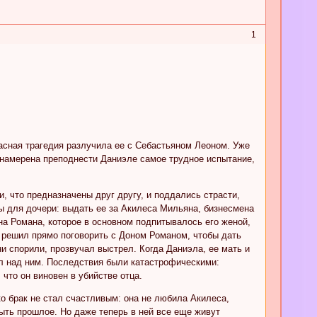
1
асная трагедия разлучила ее с Себастьяном Леоном. Уже
а намерена преподнести Даниэле самое трудное испытание,
и, что предназначены друг другу, и поддались страсти,
ы для дочери: выдать ее за Акилеса Мильяна, бизнесмена
а Романа, которое в основном подпитывалось его женой,
н решил прямо поговорить с Доном Романом, чтобы дать
они спорили, прозвучал выстрел. Когда Даниэла, ее мать и
ял над ним. Последствия были катастрофическими:
что он виновен в убийстве отца.
о брак не стал счастливым: она не любила Акилеса,
ыть прошлое. Но даже теперь в ней все еще живут