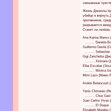
смешанные чувства
Жизнь Даниэлы бу
убийце и вернуть 
противников, сред
разрывается между
Станет ли любовь 
Ana Karina Manco 
.......... Daniela B
Guillermo Davila (
.......... Sebastian
Gigi Zanchetta (Д
.......... Xiomara 
Elba Escobar (Эль
.......... Mistica 
Mimi Lazo (Мими Л
Aroldo Betancourt
Yanis Chimaras (Я
.......... Chuo Garc
Juan Carlos Vivas
.......... El Duque
Elizabeth Morales