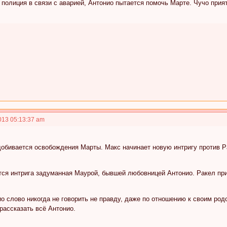
полиция в связи с аварией, Антонио пытается помочь Марте. Чучо прия
013 05:13:37 am
добивается освобождения Марты. Макс начинает новую интригу против Р
тся интрига задуманная Маурой, бывшей любовницей Антонио. Ракел при
о слово никогда не говорить не правду, даже по отношению к своим ро
рассказать всё Антонио.