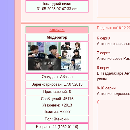
Последний визит:
31.05.2023 07:47:33 am
Поделиться
18.12.2
Krian7871
Модератор
6 серия
Антонио рассказыв
7 серия
Антонио везёт Рак
8 серия
В Гвадалахаре Ант
Откуда:
г. Абакан
уехал...
Зарегистрирован
: 17.07.2013
9-10 серии
Приглашений:
0
Антонио подозрева
Сообщений:
45175
0
Уважение:
+2013
Позитив:
+2827
Пол:
Женский
Возраст:
44
[1982-01-19]