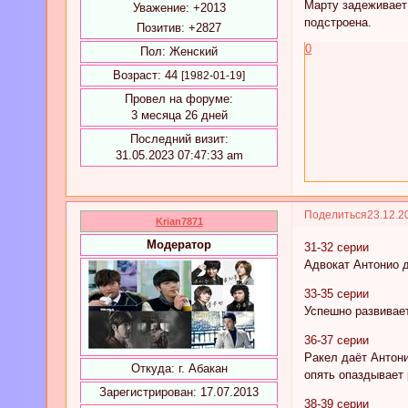
Марту задеживает 
Уважение:
+2013
подстроена.
Позитив:
+2827
0
Пол:
Женский
Возраст:
44
[1982-01-19]
Провел на форуме:
3 месяца 26 дней
Последний визит:
31.05.2023 07:47:33 am
Поделиться
23.12.2
Krian7871
Модератор
31-32 серии
Адвокат Антонио 
33-35 серии
Успешно развивае
36-37 серии
Ракел даёт Антони
Откуда:
г. Абакан
опять опаздывает 
Зарегистрирован
: 17.07.2013
38-39 серии