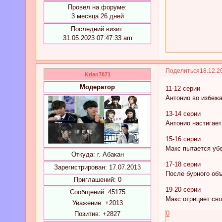
Провел на форуме:
3 месяца 26 дней
Последний визит:
31.05.2023 07:47:33 am
Поделиться
18.12.2
Krian7871
Модератор
11-12 серии
Антонио во избежа
13-14 серии
Антонио настигает
15-16 серии
Макс пытается убе
Откуда:
г. Абакан
17-18 серии
Зарегистрирован
: 17.07.2013
После бурного объ
Приглашений:
0
19-20 серии
Сообщений:
45175
Макс отрицает сво
Уважение:
+2013
0
Позитив:
+2827