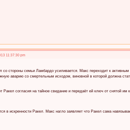
013 11:37:30 pm
ел со стороны семьи Ламбардо усиливается. Макс переходит к активным
ожную аварию со смертельным исходом, виновной в которой должна стат
т Ракел согласия на тайное свидание и передаёт ей ключ от снятой им 
ся в искренности Ракел. Макс нагло заявляет что Ракел сама навязывае