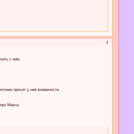
3
хать с ним.
тонио просит у неё взаимности.
про Макса.