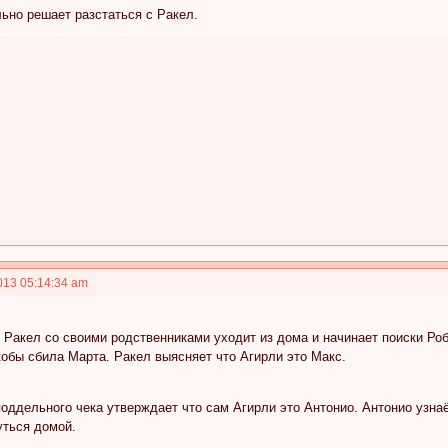
ьно решает разстаться с Ракел.
013 05:14:34 am
 Ракел со своими родственниками уходит из дома и начинает поиски Роб
обы сбила Марта. Ракел выясняет что Агирли это Макс.
ддельного чека утверждает что сам Агирли это Антонио. Антонио узнаё
уться домой.