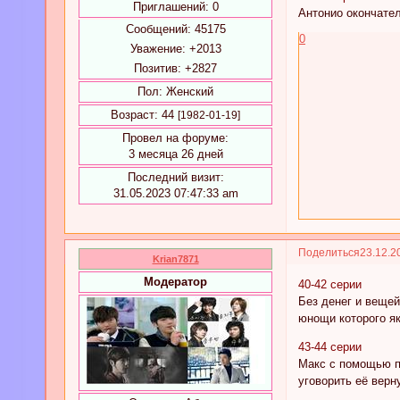
Приглашений:
0
Антонио окончател
Сообщений:
45175
0
Уважение:
+2013
Позитив:
+2827
Пол:
Женский
Возраст:
44
[1982-01-19]
Провел на форуме:
3 месяца 26 дней
Последний визит:
31.05.2023 07:47:33 am
Поделиться
23.12.2
Krian7871
Модератор
40-42 серии
Без денег и вещей
юнощи которого як
43-44 серии
Макс с помощью по
уговорить её верн