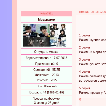
Поделиться
18.12.2
Krian7871
Модератор
1 серия
Ракель купила сва
2 серия
Откуда:
г. Абакан
Ракель и Марта пр
Зарегистрирован
: 17.07.2013
3 серия
Приглашений:
0
Ракель узнает, чт
Сообщений:
45175
4 серия
Уважение:
+2013
Ракель уезжает до
Позитив:
+2827
встречается в дом
Пол:
Женский
5 серия
Возраст:
44
[1982-01-19]
Ракель просит у А
Провел на форуме:
0
3 месяца 26 дней