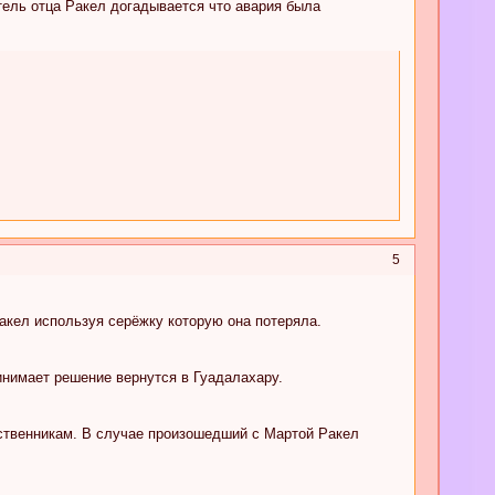
тель отца Ракел догадывается что авария была
5
акел используя серёжку которую она потеряла.
нимает решение вернутся в Гуадалахару.
дственникам. В случае произошедший с Мартой Ракел