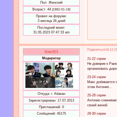
Пол:
Женский
Возраст:
44
[1982-01-19]
Провел на форуме:
3 месяца 26 дней
Последний визит:
31.05.2023 07:47:33 am
Поделиться
18.12.2
Krian7871
Модератор
21-22 серии
Не доверие к Рак
организовать дор
23-24 серии
Макс добивается о
этом Антонио...
Откуда:
г. Абакан
25-28 серии
Антонио сомневает
Зарегистрирован
: 17.07.2013
своей женой.
Приглашений:
0
Сообщений:
45175
29-30 серии