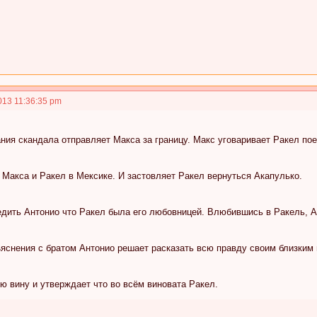
013 11:36:35 pm
ния скандала отправляет Макса за границу. Макс уговаривает Ракел пое
 Макса и Ракел в Мексике. И застовляет Ракел вернуться Акапулько.
дить Антонио что Ракел была его любовницей. Влюбившись в Ракель, Ан
яснения с братом Антонио решает расказать всю правду своим близким 
ю вину и утверждает что во всём виновата Ракел.