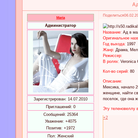
Ад
Поделиться
06.02.2
Maria
Администратор
Название:
Ад в ма
Оригинальное наз
Год выхода:
1997
Жанр:
Драма, Мел
Режиссер:
В ролях:
Veronica 
Кол-во серий:
80
Описание:
Мексика, начало 2
женщине, найти св
поселок, где она 
Зарегистрирован
: 14.07.2010
Приглашений:
0
Эту теленовеллу 
Сообщений:
25364
+2
Уважение:
+4075
Позитив:
+1972
Пол:
Женский