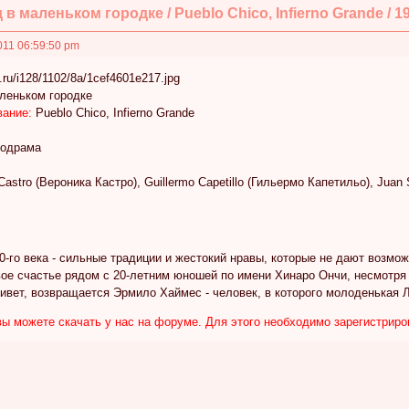
 в маленьком городке / Pueblo Chico, Infierno Grande / 1
011 06:59:50 pm
леньком городке
вание:
Pueblo Chico, Infierno Grande
одрама
Castro (Вероника Кастро), Guillermo Capetillo (Гильермо Капетильо), Juan
0-го века - сильные традиции и жестокий нравы, которые не дают возмо
ое счастье рядом с 20-летним юношей по имени Хинаро Ончи, несмотря н
живет, возвращается Эрмило Хаймес - человек, в которого молоденькая 
вы можете скачать у нас на форуме. Для этого необходимо зарегистрир