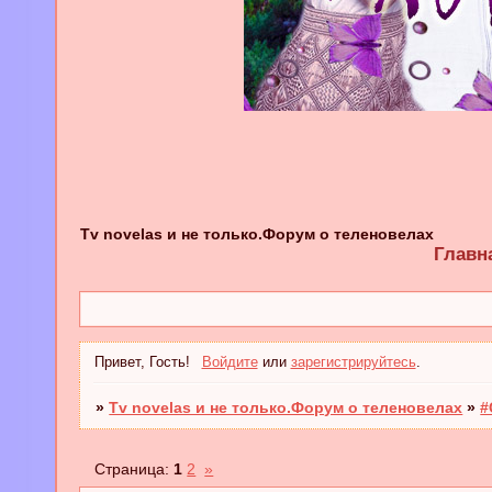
Tv novelas и не только.Форум о теленовелах
Главн
Привет, Гость!
Войдите
или
зарегистрируйтесь
.
»
Tv novelas и не только.Форум о теленовелах
»
#
Страница:
1
2
»