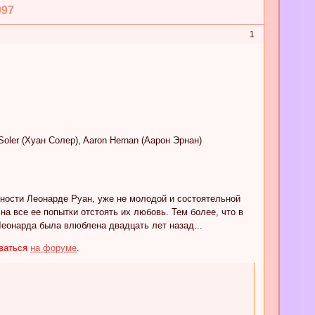
997
1
 Soler (Хуан Солер), Aaron Hernan (Аарон Эрнан)
жности Леонарде Руан, уже не молодой и состоятельной
а все ее попытки отстоять их любовь. Тем более, что в
Леонарда была влюблена двадцать лет назад...
оваться
на форуме
.