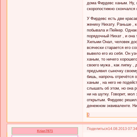
дома Фирдевс ханым. Ну, 
скоропостижно скончался 
У Фирдевс есть две краса
жениху Нихату. Раньше , к
побывала и Пейкер. Однак
порядочный Нихат , и она 
Хильми Онал, человек дос
всячески старается его с
вывело его из себя. Он уз
ханым, то ничего хорошего
своего мужа , как липку ,
предъявил сыночку своему
бишь, напрочь отречётся о
ханым , на него не подейс
слышать об этом, но она р
ни на шутку. Говорит, мол
открытым. Фирдевс решила
денежном эквиваленте. Ни
0
Поделиться
14.08.2013 07:3
Krian7871