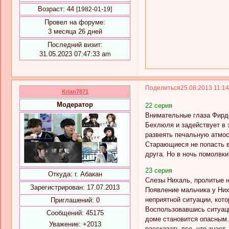
Возраст:
44
[1982-01-19]
Провел на форуме:
3 месяца 26 дней
Последний визит:
31.05.2023 07:47:33 am
Поделиться
25.08.2013 11:1
Krian7871
Модератор
22 серия
Внимательные глаза Фирде
Бехлюля и задействует в 
развеять печальную атмос
Старающиеся не попасть в
друга. Но в ночь помолвк
23 серия
Откуда:
г. Абакан
Слезы Нихаль, пролитые н
Зарегистрирован
: 17.07.2013
Появление мальчика у Них
неприятной ситуации, кот
Приглашений:
0
Воспользовавшись ситуаци
Сообщений:
45175
доме становится опасным.
Уважение:
+2013
рассказать все, что знает