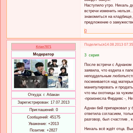
Наступило утро. Нихаль до
встречи изменить нельзя.
знакомиться на кладбище, 
предложение о замужестве..
0
Поделиться
14.08.2013 07:3
Krian7871
Модератор
3 серия
После встречи с Аднаном 
заявила, что ездила к пап
неподдельным любопытством
посмеивается над матерью.
манипулировать и продать 
что мы охотницы за чужим 
Откуда:
г. Абакан
-произнесла Фирдевс -, Не
Зарегистрирован
: 17.07.2013
Аднан бей припарковал у 
Приглашений:
0
ответила согласием, тольк
Сообщений:
45175
разговор, был счастлив , 
Уважение:
+2013
Нихаль всё ждёт отца. Вы
Позитив:
+2827