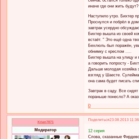
сейчас остался только оди
иначе где они жить будут?
Наступило утро. Бихтер пр
Проснулся и побрёл в дом.
завтрак усердно обсуждаю
Бихтер вышла из своей ко
встаёт. " Это ещё одна тв
Бехлюль был поражён, уви
обнимку с креслом .....
Бихтер вышла на улицу и 
а говорить попросту - Бихт
Дальше молодая хозяйка з
взгляд у Шаесте. Сулейма
она сама будет писать спи
Завтрак в саду. Все сидят
пораньше понесло? А оказ
0
Поделиться
23.08.2013 11:3
Krian7871
Модератор
12 серия
Слова, сказанные Фирдевс