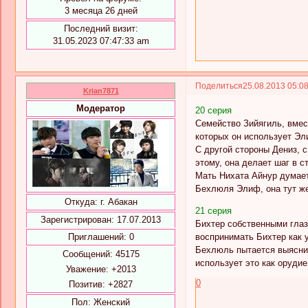
3 месяца 26 дней
Последний визит:
31.05.2023 07:47:33 am
Поделиться
25.08.2013 05:0
Krian7871
Модератор
20 серия
Семейство Зийягиль, вмес
которых он использует Эл
С другой стороны Дениз, 
этому, она делает шаг в с
Мать Нихата Айнур думает,
Бехлюля Элиф, она тут же
Откуда:
г. Абакан
21 серия
Зарегистрирован
: 17.07.2013
Бихтер собственными глаз
воспринимать Бихтер как 
Приглашений:
0
Бехлюль пытается выяснит
Сообщений:
45175
использует это как оруди
Уважение:
+2013
0
Позитив:
+2827
Пол:
Женский