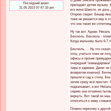
В доме Зиягиль проживает
Последний визит:
преподаёт детям музыку. 
31.05.2023 07:47:33 am
его жена Шаесте, их дочь
Открою секрет. Бешир без
тоже не решается ему в эт
что она такая же сплетниц
Ну так вот. Аднан, Нихал
Бехлюль. Бехлюль - племян
Когда мальчику было 6-7 л
Бехлюль..... Ну что сказ
хочу, учиться тоже не хоч
офисы и прочие премудрост
очередной "командировки"
лиры в кармане. Денег не
возвратом конечно). Бюлен
прошли в сад к столу. Бех
затем сразу всё простил.
подкалывает, а вот Нихаль
сериях она отчаянно пыта
вернуть. Вот такой он наш
относиться к нему слишком
Плавно перехожу к другой