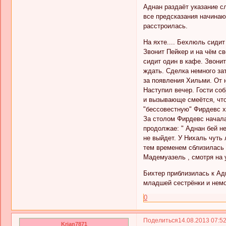
Аднан раздаёт указание с
все предсказания начинаю
расстроилась.
На яхте.... Бехлюль сидит
Звонит Пейкер и на чём с
сидит один в кафе. Звони
ждать. Сделка немного зат
за появления Хильми. От н
Наступил вечер. Гости со
и вызывающе смеётся, что
"бессовестную" Фирдевс х
За столом Фирдевс начала 
продолжае: " Аднан бей не
не выйдет. У Нихаль чуть
тем временем сблизилась 
Мадемуазель , смотря на у
Бихтер приблизилась к Адн
младшей сестрёнки и немо
0
Поделиться
14.08.2013 07:5
Krian7871