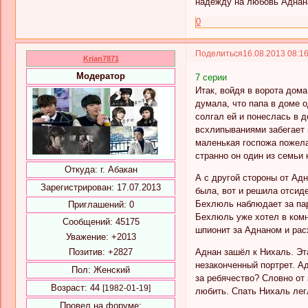
надежду на любовь Аднана.
0
Поделиться
16.08.2013 08:1
Krian7871
Модератор
7 серии
Итак, войдя в ворота дома
думала, что папа в доме 
солгал ей и понеслась в д
всхлипываниями забегает 
маленькая госпожа пожелал
странно он один из семьи 
Откуда:
г. Абакан
А с другой стороны от Адн
Зарегистрирован
: 17.07.2013
была, вот и решила отсиде
Бехлюль наблюдает за паро
Приглашений:
0
Бехлюль уже хотел в комн
Сообщений:
45175
шпионит за Аднаном и рас
Уважение:
+2013
Позитив:
+2827
Аднан зашёл к Нихаль. Эта
незаконченный портрет. Адн
Пол:
Женский
за ребячество? Словно от 
Возраст:
44
[1982-01-19]
любить. Спать Нихаль легл
Провел на форуме: