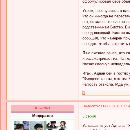
сформулировал своё объяс
Утром, проснувшись в пло
что он никогда не перест
нет, осталось только позв
родственникам Бихтер. Би
перед поездкой. Бихтер вы
сообщил, что намерен прид
порядок, чтобы встретить
Я не сказала ранее, что с
и рассматривает их. На гл
глазах блеснул неподдель
Итак , Аднан бей в гостях
"Фирдевс ханым, я хотел б
челюсть отвисла. Мда уж..
0
Поделиться
14.08.2013 07:5
Krian7871
Модератор
5 серия
Услышав из уст Аднана: "Я