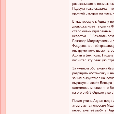
рассказывает о возможном
Подруга тоже сказала, что
иронией смотрит на мать, 
В мастерскую к Аднану во
дядюшка имеет виды на Фи
стало очень удивлённым. 
невестка...." Бехлюль по
Разговор Мадемуазель и Н
Фирдевс, а от её красавиц
инструментом, швырять вс
Аднан и Бехлюль. Нихаль 
посчитал эту реакцию стр
За ужином обстановка был
разрядить обстановку и на
забыл выругаться на кухне
выражусь насчёт Бешира. 
сложилось мнение, что Бе
на его счёт? Однако уже в
После ужина Аднан поднял
этом сам, а попросил Мад
перестанет её любить. Адн