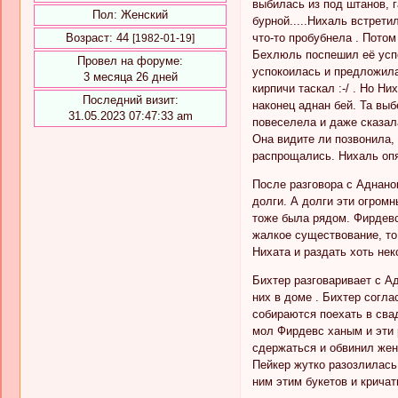
выбилась из под штанов, г
Пол:
Женский
бурной.....Нихаль встрети
что-то пробубнела . Потом
Возраст:
44
[1982-01-19]
Бехлюль поспешил её успо
Провел на форуме:
успокоилась и предложила
3 месяца 26 дней
кирпичи таскал :-/ . Но Н
Последний визит:
наконец аднан бей. Та выб
31.05.2023 07:47:33 am
повеселела и даже сказал
Она видите ли позвонила,
распрощались. Нихаль опя
После разговора с Аднано
долги. А долги эти огромн
тоже была рядом. Фирдевс 
жалкое существование, то 
Нихата и раздать хоть нек
Бихтер разговаривает с А
них в доме . Бихтер согл
собираются поехать в сва
мол Фирдевс ханым и эти 
сдержаться и обвинил жену
Пейкер жутко разозлилась 
ним этим букетов и кричат