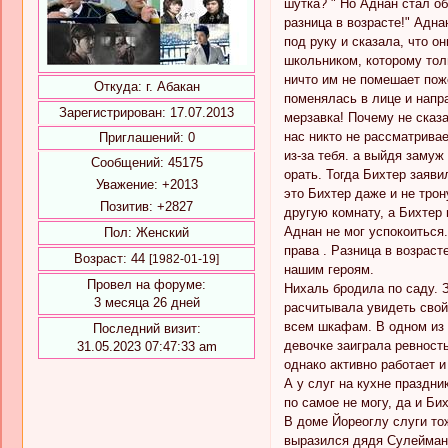
шутка? " Но Аднан стал о
разница в возрасте!" Адна
под руку и сказала, что 
школьником, которому тол
ничто им не помешает пож
Откуда:
г. Абакан
поменялась в лице и напр
Зарегистрирован
: 17.07.2013
мерзавка! Почему не сказа
нас никто не рассматривае
Приглашений:
0
из-за тебя. а выйдя замуж
Сообщений:
45175
орать. Тогда Бихтер заяви
Уважение:
+2013
это Бихтер даже и не тро
Позитив:
+2827
другую комнату, а Бихтер 
Аднан не мог успокоиться.
Пол:
Женский
права . Разница в возрас
Возраст:
44
[1982-01-19]
нашим героям.
Провел на форуме:
Нихаль бродила по саду. 
3 месяца 26 дней
расчитывала увидеть свой
всем шкафам. В одном из н
Последний визит:
девочке заиграла ревност
31.05.2023 07:47:33 am
однако активно работает и
А у слуг на кухне праздни
по самое не могу, да и Би
В доме Йореоглу слуги то
выразился дядя Сулейман: