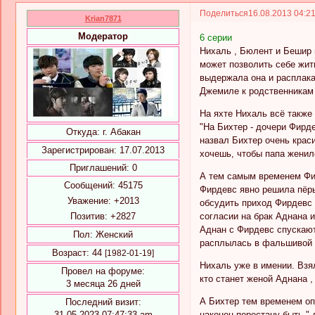
Поделиться
16.08.2013 04:2
Krian7871
Модератор
6 серии
Нихаль , Бюлент и Бешир п
может позволить себе жить
выдержала она и расплака
Джемиле к родственникам 
На яхте Нихаль всё также 
"На Бихтер - дочери Фирд
Откуда:
г. Абакан
назвал Бихтер очень краси
Зарегистрирован
: 17.07.2013
хочешь, чтобы папа женилс
Приглашений:
0
А тем самым временем Фир
Сообщений:
45175
Фирдевс явно решила пёры
Уважение:
+2013
обсудить приход Фирдевс 
Позитив:
+2827
согласии на брак Аднана и 
Аднан с Фирдевс спускают
Пол:
Женский
расплылась в фальшивой у
Возраст:
44
[1982-01-19]
Нихаль уже в имении. Взял
Провел на форуме:
кто станет женой Аднана 
3 месяца 26 дней
А Бихтер тем временем опя
Последний визит:
31.05.2023 07:47:33 am
наконец перестану быть "