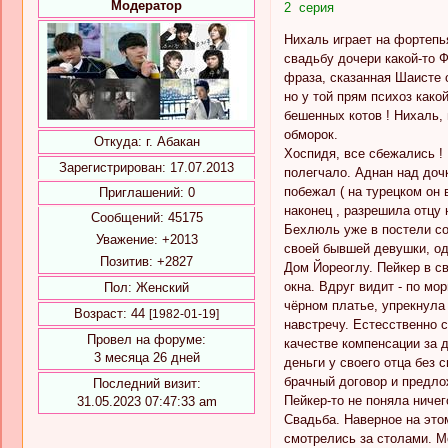
Модератор
2 серия
Нихаль играет на фортепь
свадьбу дочери какой-то Ф
фраза, сказанная Шаисте 
но у той прям психоз как
бешенных котов ! Нихаль,
обморок.
Откуда:
г. Абакан
Хоспидя, все сбежались !
Зарегистрирован
: 17.07.2013
полегчало. Аднан над доч
побежал ( на турецком он 
Приглашений:
0
наконец , разрешила отцу 
Сообщений:
45175
Бехлюль уже в постели со
Уважение:
+2013
своей бывшей девушки, од
Позитив:
+2827
Дом Йореоглу. Пейкер в с
окна. Вдруг видит - по мо
Пол:
Женский
чёрном платье, упрекнула
Возраст:
44
[1982-01-19]
навстречу. Естесственно 
Провел на форуме:
качестве компенсации за д
3 месяца 26 дней
деньги у своего отца без 
брачный договор и предлож
Последний визит:
Пейкер-то не поняла ничег
31.05.2023 07:47:33 am
Свадьба. Наверное на это
смотрелись за столами. М