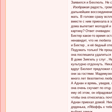
Заявился и Бехлюль. Не с
. Изображая радость, гро
дальнейшее воссоединение
мать. В голове сразу всп
вместе с ним приехала в 
дома вылетает молодой и 
картину? Ответ очевиден:
Бихтер какое-то время ос
ненавидит, что не любила
и Бихтер , и её бедный от
Подумать только! Не прош
она поспешила удалиться 
В доме Зиягиль у слуг , 
культурно отдохнуть. Них
вдруг Бюлент предложил п
они за гостями. Мадемузел
много лет безответно люби
А Аднан и врямь, увидев, 
она очень скучает по отцу
ему об этом, он обрадова
чтобы она относилась поч
Аднан приехал домой. Них
дяденька, лЯбоффь к тебе 
выйдет замуж.