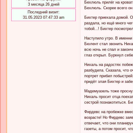
Бехлюль прилёг на кровать
3 месяца 26 дней
Бехлюль. Скорее всего он
Последний визит:
31.05.2023 07:47:33 am
Бихтер приехала домой. Он
раздала, но ещё много чег
тобой...! Бихтер посмотрел
Наступило утро. В именни
Бюлент стал звонить Нихал
всю ночь не спал и закон
глаз открыл. Буркнул себе
Нихаль на радостях побежа
разбудила. Сказала, что 
портрет прибил побыстрей.
придёт злая Бихтер и забе
Мадемуазель тоже проснул
Нихаль просит отца поехат
сестрой познакотиться. Би
Фирдевс на пробежке вмес
возрасте! Но Фирдевс зая
отвечает, что они планир
газеты, а потом просит, 