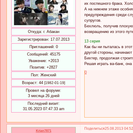
их поспешного брака. Хол
А на нижнем этаже особня
предупреждения среди слу
супругов.
Бехлюль, получив плохую 
возвращению из этого пут
Откуда:
г. Абакан
Зарегистрирован
: 17.07.2013
13 серия
Как бы ни пыталась в этот
Приглашений:
0
другой стороны, начинают 
Сообщений:
45175
Бихтер, продолжая строит
Уважение:
+2013
Решая играть ва-банк, он
Позитив:
+2827
0
Пол:
Женский
Возраст:
44
[1982-01-19]
Провел на форуме:
3 месяца 26 дней
Последний визит:
31.05.2023 07:47:33 am
Поделиться
25.08.2013 04:5
Krian7871