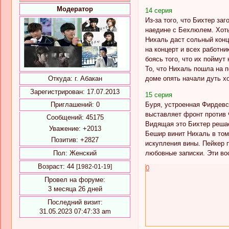
Модератор
14 серия
Из-за того, что Бихтер з
наедине с Бехлюлем. Хоть
Нихаль даст сольный конц
на концерт и всех работн
боясь того, что их поймут
То, что Нихаль пошла на 
доме опять начали дуть 
Откуда:
г. Абакан
Зарегистрирован
: 17.07.2013
15 серия
Буря, устроенная Фирдевс
Приглашений:
0
выставляет фронт против 
Сообщений:
45175
Видящая это Бихтер решае
Уважение:
+2013
Бешир винит Нихаль в том
Позитив:
+2827
искупления вины. Пейкер 
любовные записки. Эти во
Пол:
Женский
Возраст:
44
[1982-01-19]
0
Провел на форуме:
3 месяца 26 дней
Последний визит:
31.05.2023 07:47:33 am