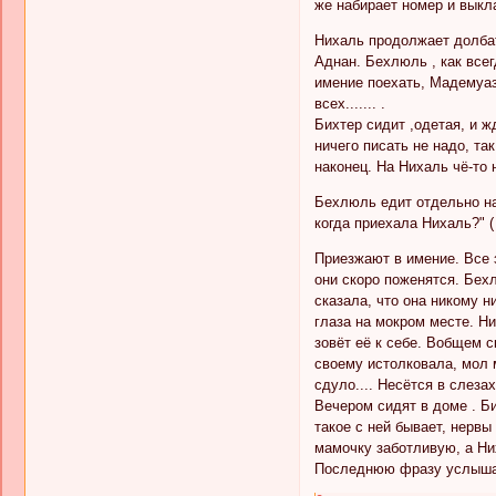
же набирает номер и выкла
Нихаль продолжает долбат
Аднан. Бехлюль , как всег
имение поехать, Мадемуаз
всех....... .
Бихтер сидит ,одетая, и ж
ничего писать не надо, так
наконец. На Нихаль чё-то 
Бехлюль едит отдельно на
когда приехала Нихаль?" (
Приезжают в имение. Все 
они скоро поженятся. Бехл
сказала, что она никому 
глаза на мокром месте. Ни
зовёт её к себе. Вобщем с
своему истолковала, мол 
сдуло.... Несётся в слеза
Вечером сидят в доме . Би
такое с ней бывает, нервы
мамочку заботливую, а Них
Последнюю фразу услышал