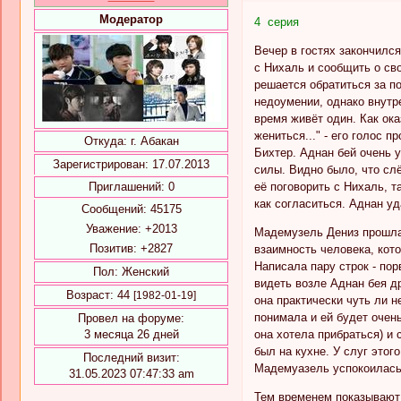
Модератор
4 серия
Вечер в гостях закончился
с Нихаль и сообщить о сво
решается обратиться за п
недоумении, однако внутре
время живёт один. Как ока
жениться..." - его голос 
Откуда:
г. Абакан
Бихтер. Аднан бей очень 
Зарегистрирован
: 17.07.2013
силы. Видно было, что сл
её поговорить с Нихаль, т
Приглашений:
0
как согласиться. Аднан у
Сообщений:
45175
Уважение:
+2013
Мадемузель Дениз прошла 
Позитив:
+2827
взаимность человека, кото
Написала пару строк - по
Пол:
Женский
видеть возле Аднан бея др
Возраст:
44
[1982-01-19]
она практически чуть ли н
понимала и ей будет очен
Провел на форуме:
она хотела прибраться) и
3 месяца 26 дней
был на кухне. У слуг этог
Последний визит:
Мадемуазель успокоилась 
31.05.2023 07:47:33 am
Тем временем показывают 