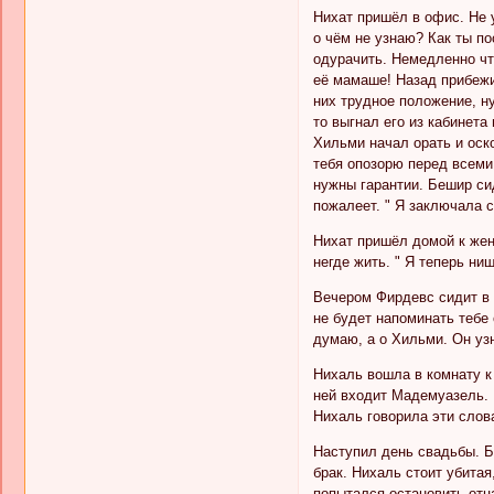
Нихат пришёл в офис. Не у
о чём не узнаю? Как ты п
одурачить. Немедленно что
её мамаше! Назад прибежиш
них трудное положение, н
то выгнал его из кабинета
Хильми начал орать и оск
тебя опозорю перед всеми 
нужны гарантии. Бешир сид
пожалеет. " Я заключала сд
Нихат пришёл домой к жене
негде жить. " Я теперь нищ
Вечером Фирдевс сидит в 
не будет напоминать тебе 
думаю, а о Хильми. Он узн
Нихаль вошла в комнату к
ней входит Мадемуазель. Н
Нихаль говорила эти слова
Наступил день свадьбы. Б
брак. Нихаль стоит убитая
попытался остановить отц