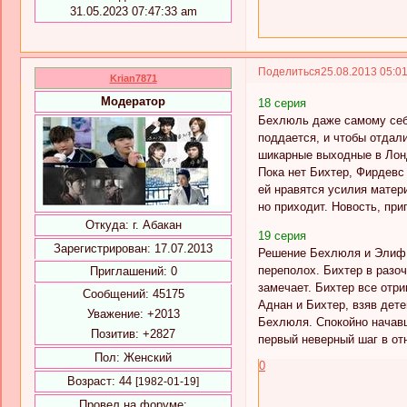
31.05.2023 07:47:33 am
Поделиться
25.08.2013 05:0
Krian7871
Модератор
18 серия
Бехлюль даже самому себе
поддается, и чтобы отдал
шикарные выходные в Лонд
Пока нет Бихтер, Фирдевс
ей нравятся усилия матер
но приходит. Новость, при
Откуда:
г. Абакан
19 серия
Зарегистрирован
: 17.07.2013
Решение Бехлюля и Элиф п
переполох. Бихтер в разо
Приглашений:
0
замечает. Бихтер все отри
Сообщений:
45175
Аднан и Бихтер, взяв дете
Уважение:
+2013
Бехлюля. Спокойно начав
Позитив:
+2827
первый неверный шаг в о
Пол:
Женский
0
Возраст:
44
[1982-01-19]
Провел на форуме: