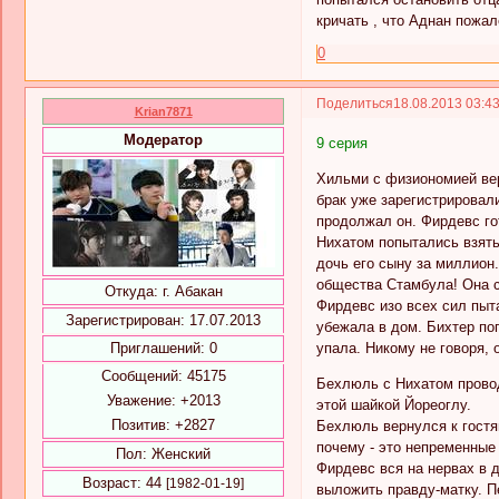
кричать , что Аднан пожале
0
Поделиться
18.08.2013 03:4
Krian7871
Модератор
9 серия
Хильми с физиономией вер
брак уже зарегистрировали
продолжал он. Фирдевс го
Нихатом попытались взять
дочь его сыну за миллион.
общества Стамбула! Она с
Откуда:
г. Абакан
Фирдевс изо всех сил пыта
Зарегистрирован
: 17.07.2013
убежала в дом. Бихтер по
упала. Никому не говоря,
Приглашений:
0
Сообщений:
45175
Бехлюль с Нихатом провод
Уважение:
+2013
этой шайкой Йореоглу.
Позитив:
+2827
Бехлюль вернулся к гостям
почему - это непременные
Пол:
Женский
Фирдевс вся на нервах в д
Возраст:
44
[1982-01-19]
выложить правду-матку. П