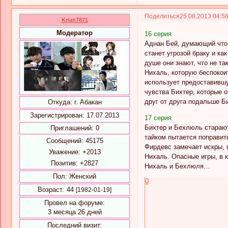
Поделиться
25.08.2013 04:5
Krian7871
Модератор
16 серия
Аднан Бей, думающий что 
станет угрозой браку и ка
душе они знают, что не т
Нихаль, которую беспокоит
использует предоставивш
чувства Бихтер, которые 
друг от друга подальше 
Откуда:
г. Абакан
Зарегистрирован
: 17.07.2013
17 серия
Бихтер и Бехлюль старают
Приглашений:
0
тайком пытается поправит
Сообщений:
45175
Фирдевс замечает искры, 
Уважение:
+2013
Нихаль. Опасные игры, в 
Позитив:
+2827
Нихаль и Бехлюля…
Пол:
Женский
0
Возраст:
44
[1982-01-19]
Провел на форуме:
3 месяца 26 дней
Последний визит: