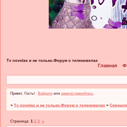
Tv novelas и не только.Форум о теленовелах
Главная
Ф
Привет, Гость!
Войдите
или
зарегистрируйтесь
.
»
Tv novelas и не только.Форум о теленовелах
»
Сериало
Страница:
1
2
3
»