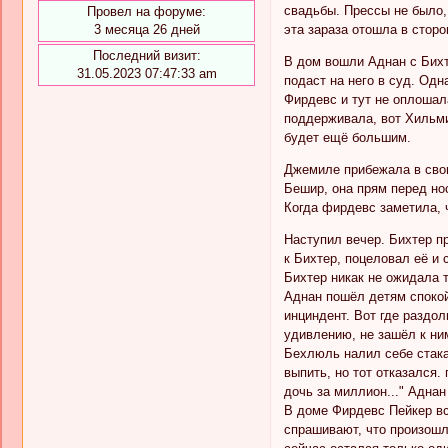
свадьбы. Прессы не было,
Провел на форуме:
эта зараза отошла в стор
3 месяца 26 дней
Последний визит:
В дом вошли Аднан с Бихте
31.05.2023 07:47:33 am
подаст на него в суд. Од
Фирдевс и тут не оплошала
поддерживала, вот Хильми
будет ещё большим.
Джемиле прибежала в свою
Бешир, она прям перед нос
Когда фирдевс заметила, ч
Наступил вечер. Бихтер п
к Бихтер, поцеловал её и 
Бихтер никак не ожидала та
Аднан пошёл детям спокой
инциндент. Вот где раздол
удивлению, не зашёл к ни
Бехлюль налил себе стака
выпить, но тот отказался
дочь за миллион..." Аднан
В доме Фирдевс Пейкер всё
спрашивают, что произошл