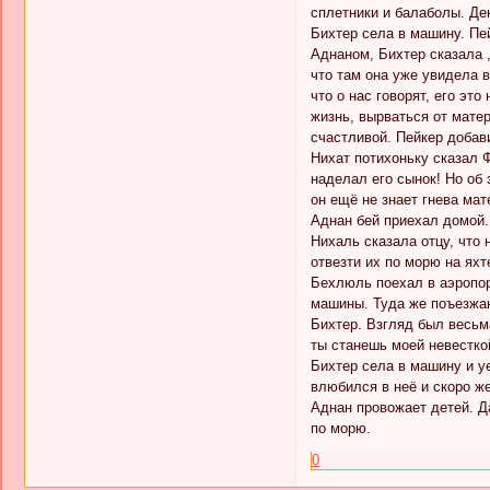
сплетники и балаболы. Де
Бихтер села в машину. Пе
Аднаном, Бихтер сказала ,
что там она уже увидела в
что о нас говорят, его эт
жизнь, вырваться от матер
счастливой. Пейкер добави
Нихат потихоньку сказал Ф
наделал его сынок! Но об 
он ещё не знает гнева мат
Аднан бей приехал домой. 
Нихаль сказала отцу, что 
отвезти их по морю на яхт
Бехлюль поехал в аэропор
машины. Туда же поъезжаю
Бихтер. Взгляд был весьма
ты станешь моей невесткой
Бихтер села в машину и у
влюбился в неё и скоро ж
Аднан провожает детей. Да
по морю.
0