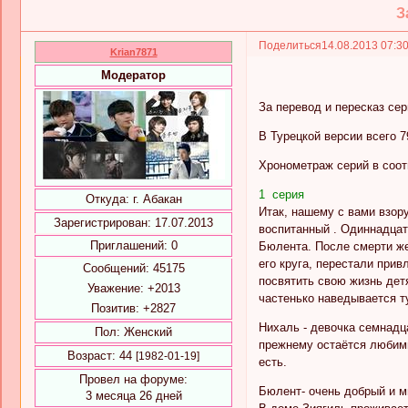
З
Поделиться
14.08.2013 07:3
Krian7871
Модератор
За перевод и пересказ се
В Турецкой версии всего 7
Хронометраж серий в соот
1 серия
Откуда:
г. Абакан
Итак, нашему с вами взор
Зарегистрирован
: 17.07.2013
воспитанный . Одиннадцат
Приглашений:
0
Бюлента. После смерти же
его круга, перестали при
Сообщений:
45175
посвятить свою жизнь дет
Уважение:
+2013
частенько наведывается т
Позитив:
+2827
Нихаль - девочка семнадца
Пол:
Женский
прежнему остаётся любими
Возраст:
44
[1982-01-19]
есть.
Провел на форуме:
Бюлент- очень добрый и м
3 месяца 26 дней