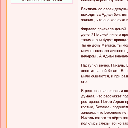
Бехлюль со своей девушко
выходит за Аднан бея, по
заявил , что она колючка и
Фирдевс приехала домой. Б
денег? Не смей ничего пр
твоими, они будут принадл
Ты не дочь Мелиха, ты моя
момент сказала лишнее о д
вечером . А Аднан вначал
Наступил вечер. Нихаль, 
хвостик за ней бегает. Вс
мило общаются, и при разг
его.
В ресторан заявилась и п
думала, что расскажет под
ресторане. Потом Аднан п
гостью, Бехлюль подошёл к
заявила, что Бехлюлю не н
Нихаль какого-то чёрта по
полились слёзы, точно та