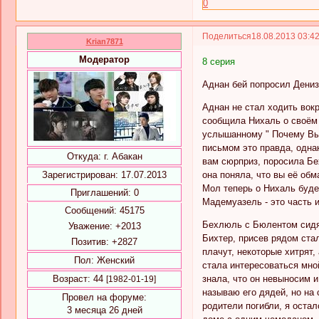
0
Поделиться
18.08.2013 03:4
Krian7871
Модератор
8 серия
Аднан бей попросил Дениз
Аднан не стал ходить вок
сообщила Нихаль о своём 
услышанному " Почему Вы 
письмом это правда, однак
Откуда:
г. Абакан
вам сюрприз, поросила Бе
она поняла, что вы её обм
Зарегистрирован
: 17.07.2013
Мол теперь о Нихаль будет
Приглашений:
0
Мадемуазель - это часть 
Сообщений:
45175
Бехлюль с Бюлентом сидят
Уважение:
+2013
Бихтер, присев рядом ста
Позитив:
+2827
плачут, некоторые хитрят,
Пол:
Женский
стала интересоваться мной
знала, что он невыносим и
Возраст:
44
[1982-01-19]
называю его дядей, но на
Провел на форуме:
родители погибли, я оста
3 месяца 26 дней