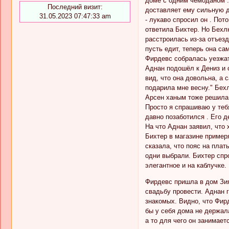
доме с одним чемоданом ..
Последний визит:
доставляет ему сильную д
31.05.2023 07:47:33 am
- лукаво спросил он . Пот
ответила Бихтер. Но Бехл
расстроилась из-за отъезд
пусть едит, теперь она са
Фирдевс собралась уезжат
Аднан подошёл к Дениз и с
вид, что она довольна, а 
подарила мне весну." Бехл
Арсен ханым тоже решила 
Просто я спрашиваю у тебя
давно позаботился . Его де
На что Аднан заявил, что
Бихтер в магазине пример
сказала, что пояс на пла
одни выбрали. Бихтер спро
элегантное и на каблучке
Фирдевс пришла в дом Зия
свадьбу провести. Аднан 
знакомых. Видно, что Фирд
бы у себя дома не держала
а то для чего он занимает