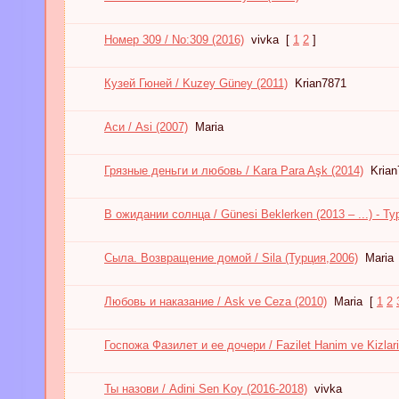
Номер 309 / No:309 (2016)
vivka
[
1
2
]
Кузей Гюней / Kuzey Güney (2011)
Krian7871
Аси / Asi (2007)
Maria
Грязные деньги и любовь / Kara Para Aşk (2014)
Kria
В ожидании солнца / Günesi Beklerken (2013 – ...) - Ту
Сыла. Возвращение домой / Sila (Турция,2006)
Maria
Любовь и наказание / Ask ve Ceza (2010)
Maria
[
1
2
Госпожа Фазилет и ее дочери / Fazilet Hanim ve Kizlari
Ты назови / Adini Sen Koy (2016-2018)
vivka