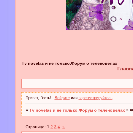
Tv novelas и не только.Форум о теленовелах
Главн
Привет, Гость!
Войдите
или
зарегистрируйтесь
.
»
Tv novelas и не только.Форум о теленовелах
»
#
Страница:
1
2
3
4
»