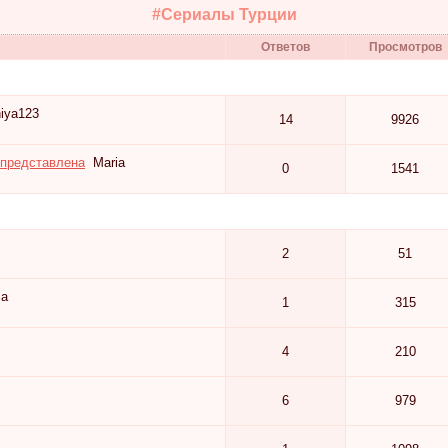
#Сериалы Турции
Ответов
Просмотров
iya123
14
9926
 представлена
Maria
0
1541
2
51
ia
1
315
4
210
6
979