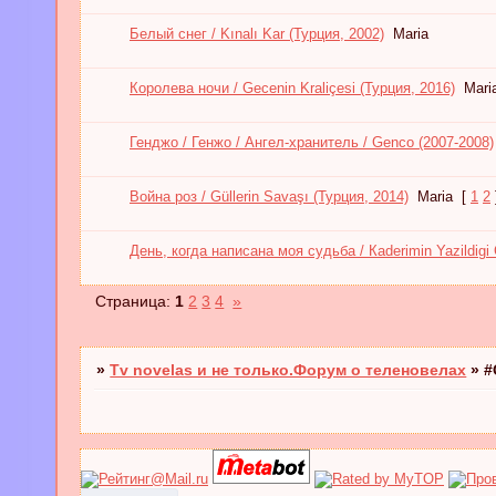
Белый снег / Kınalı Kar (Турция, 2002)
Maria
Королева ночи / Gecenin Kraliçesi (Турция, 2016)
Mari
Генджо / Генжо / Ангел-хранитель / Genco (2007-2008)
Война роз / Güllerin Savaşı (Турция, 2014)
Maria
[
1
2
День, когда написана моя судьба / Кaderimin Yazildigi
Страница:
1
2
3
4
»
»
Tv novelas и не только.Форум о теленовелах
»
#