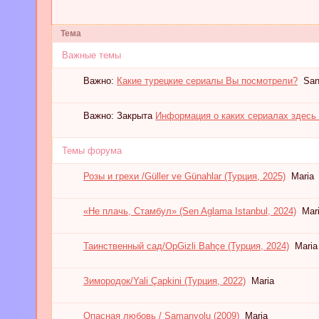
Тема
Важные темы
Важно:
Какие турецкие сериалы Вы посмотрели?
San
Важно:
Закрыта
Информация о каких сериалах здесь
Темы форума
Розы и грехи /Güller ve Günahlar (Турция, 2025)
Maria
«Не плачь, Стамбул» (Sen Aglama Istanbul, 2024)
Mar
Таинственный сад/ОрGizli Bahçe (Турция, 2024)
Maria
Зимородок/Yali Çapkini (Турция, 2022)
Maria
Опасная любовь / Samanyolu (2009)
Maria