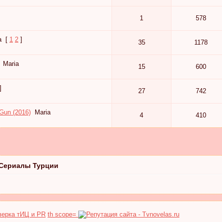
1
578
a
[
1
2
]
35
1178
Maria
15
600
]
27
742
 Gun (2016)
Maria
4
410
Сериалы Турции
th scope=