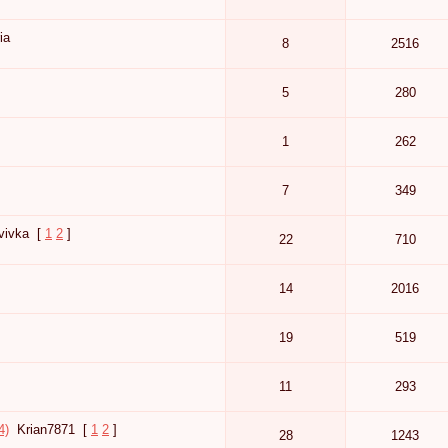
ia
8
2516
5
280
1
262
7
349
vivka
[
1
2
]
22
710
14
2016
19
519
11
293
4)
Krian7871
[
1
2
]
28
1243