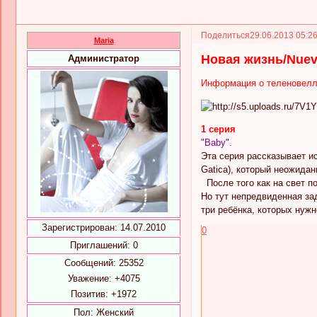
Поделиться
29.06.2013 05:2
Maria
Новая жизнь/Nueva
Администратор
Информация о теленовел
1 серия
"Baby".
Эта серия рассказывает и
Gatica), который неожидан
После того как на свет п
Но тут непредвиденная за
три ребёнка, которых нуж
Зарегистрирован
: 14.07.2010
0
Приглашений:
0
Сообщений:
25352
Уважение:
+4075
Позитив:
+1972
Пол:
Женский