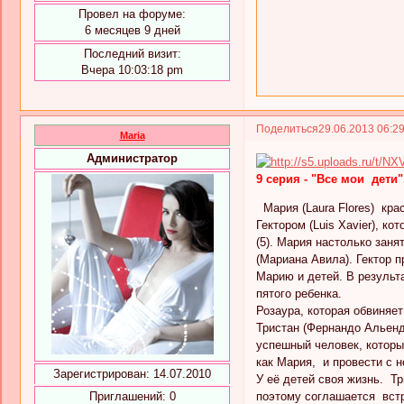
Провел на форуме:
6 месяцев 9 дней
Последний визит:
Вчера 10:03:18 pm
Поделиться
29.06.2013 06:2
Maria
Администратор
9 серия - "Все мои дети"
Мария (Laura Flores) крас
Гектором (Luis Xavier), к
(5). Мария настолько заня
(Мариана Авила). Гектор п
Марию и детей. В результ
пятого ребенка.
Розаура, которая обвиняе
Тристан (Фернандо Альенд
успешный человек, которы
как Мария, и провести с н
Зарегистрирован
: 14.07.2010
У её детей своя жизнь. Т
поэтому соглашается вст
Приглашений:
0