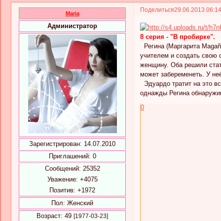
Поделиться
29.06.2013 06:1
Maria
Администратор
8 серия - "В пробирке".
Регина (Маргарита Magaña
учителем и создать свою 
женщину. Оба решили стат
может забеременеть. У не
Эдуардо тратит на это вс
однажды Регина обнаружив
0
Зарегистрирован
: 14.07.2010
Приглашений:
0
Сообщений:
25352
Уважение:
+4075
Позитив:
+1972
Пол:
Женский
Возраст:
49
[1977-03-23]