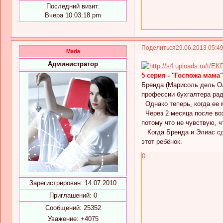
Последний визит:
Вчера 10:03:18 pm
Поделиться
29.06.2013 05:4
Maria
Администратор
5 серия - "Госпожа мама"
Бренда (Марисоль дель Олм
профессии бухгалтера рад
Однако теперь, когда ее 
Через 2 месяца после воз
потому что не чувствую, ч
Когда Бренда и Элиас сда
этот ребёнок.
0
Зарегистрирован
: 14.07.2010
Приглашений:
0
Сообщений:
25352
Уважение:
+4075