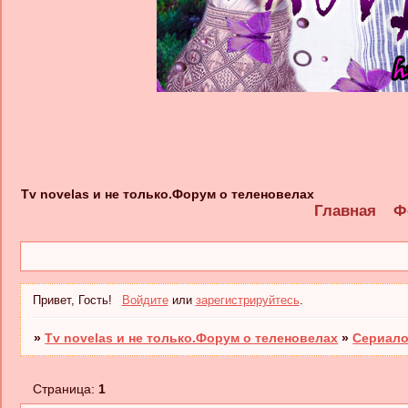
Tv novelas и не только.Форум о теленовелах
Главная
Ф
Привет, Гость!
Войдите
или
зарегистрируйтесь
.
»
Tv novelas и не только.Форум о теленовелах
»
Сериало
Страница:
1