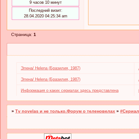
9 часов 10 минут
Последний визит:
28.04.2020 04:25:34 am
Страница:
1
Элена/ Helena (Бразилия, 1987)
Элена/ Helena (Бразилия, 1987)
Информация о каких сериалах здесь представлена
»
Tv novelas и не только.Форум о теленовелах
»
#Сериал