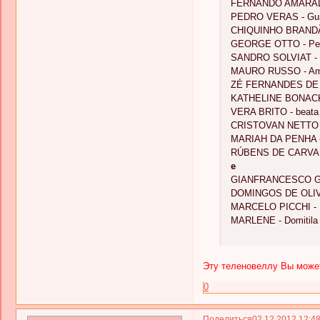
FERNANDO AMARAL -
PEDRO VERAS - Gu
CHIQUINHO BRANDÃO 
GEORGE OTTO - Pe
SANDRO SOLVIAT - 
MAURO RUSSO - Am
ZÉ FERNANDES DE LI
KATHELINE BONACK -
VERA BRITO - beata
CRISTOVAN NETTO -
MARIAH DA PENHA -
RÚBENS DE CA
e
GIANFRANCESCO GUA
DOMINGOS DE OLIVE
MARCELO PICCHI - D
MARLENE - Domitila 
Эту теленовеллу Вы может
0
Поделиться
02.12.2012 12:4