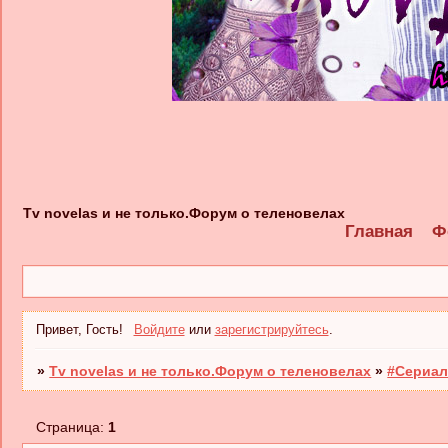
Tv novelas и не только.Форум о теленовелах
Главная
Ф
Привет, Гость!
Войдите
или
зарегистрируйтесь
.
»
Tv novelas и не только.Форум о теленовелах
»
#Сериал
Страница:
1