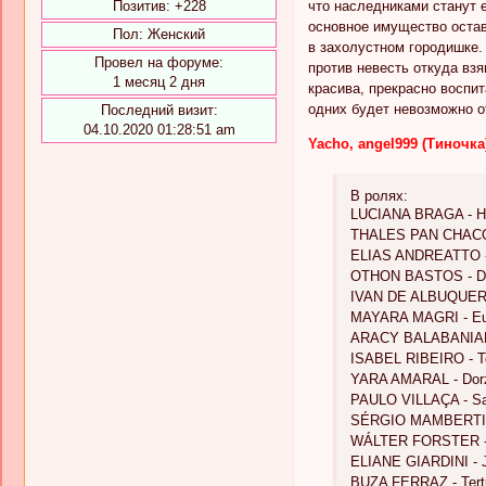
Позитив:
+228
что наследниками станут 
основное имущество остав
Пол:
Женский
в захолустном городишке.
Провел на форуме:
против невесть откуда вз
1 месяц 2 дня
красива, прекрасно воспит
одних будет невозможно от
Последний визит:
04.10.2020 01:28:51 am
Yacho, angel999 (Тиночка)
В ролях:
LUCIANA BRAGA - H
THALES PAN CHACON
ELIAS ANDREATTO -
OTHON BASTOS - Dr
IVAN DE ALBUQUERQ
MAYARA MAGRI - Eu
ARACY BALABANIAN 
ISABEL RIBEIRO - T
YARA AMARAL - Dor
PAULO VILLAÇA - Sa
SÉRGIO MAMBERTI - 
WÁLTER FORSTER - 
ELIANE GIARDINI - 
BUZA FERRAZ - Tert