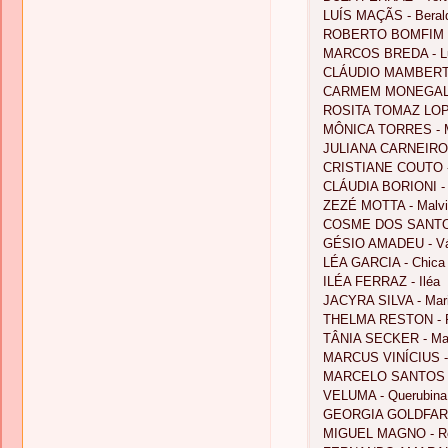
LUÍS MAÇÃS - Beral
ROBERTO BOMFIM -
MARCOS BREDA - L
CLÁUDIO MAMBERTI 
CARMEM MONEGAL -
ROSITA TOMAZ LOPE
MÔNICA TORRES - 
JULIANA CARNEIRO 
CRISTIANE COUTO - 
CLÁUDIA BORIONI -
ZEZÉ MOTTA - Malv
COSME DOS SANTOS
GÉSIO AMADEU - Vá
LÉA GARCIA - Chica
ILÉA FERRAZ - Iléa
JACYRA SILVA - Mar
THELMA RESTON - F
TÂNIA SECKER - Mar
MARCUS VINÍCIUS -
MARCELO SANTOS -
VELUMA - Querubina
GEORGIA GOLDFARD
MIGUEL MAGNO - Ro