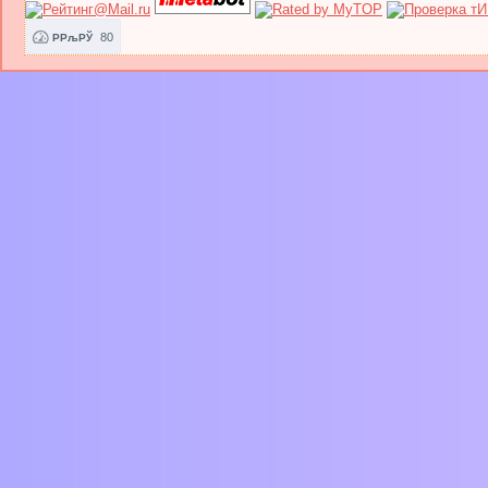
80
РРљРЎ