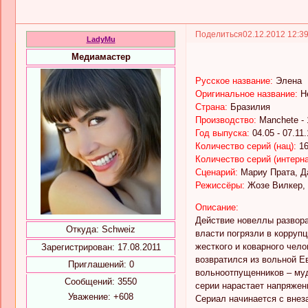
Поделиться
02.12.2012 12:3
LadyMu
Медиамастер
Русское название:
Элена
Оригинальное название:
He
Страна:
Бразилия
Производство:
Manchete - 
Год выпуска:
04.05 - 07.11
Количество серий (нац):
16
Количество серий (интерна
Сценарий:
Мариу Прата, Д
Режиссёры:
Жозе Вилкер, 
Описание:
Действие новеллы развора
Откуда:
Schweiz
власти погрязли в коррупц
жесткого и коварного чел
Зарегистрирован
: 17.08.2011
возвратился из вольной Е
Приглашений:
0
вольноотпущенников – муд
Сообщений:
3550
серии нарастает напряжени
Уважение:
+608
Сериал начинается с внез