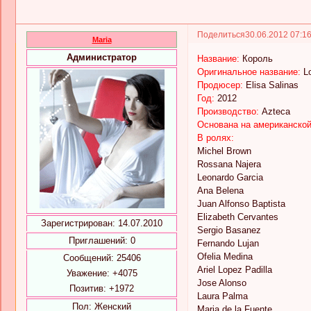
Поделиться
30.06.2012 07:1
Maria
Администратор
Название:
Король
Оригинальное название:
L
Продюсер:
Elisa Salinas
Год:
2012
Производство:
Azteca
Основана на американской
В ролях:
Michel Brown
Rossana Najera
Leonardo Garcia
Ana Belena
Juan Alfonso Baptista
Elizabeth Cervantes
Зарегистрирован
: 14.07.2010
Sergio Basanez
Приглашений:
0
Fernando Lujan
Ofelia Medina
Сообщений:
25406
Ariel Lopez Padilla
Уважение:
+4075
Jose Alonso
Позитив:
+1972
Laura Palma
Пол:
Женский
Maria de la Fuente