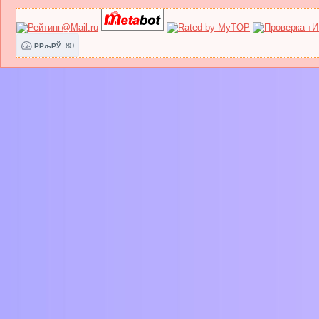
80
РРљРЎ