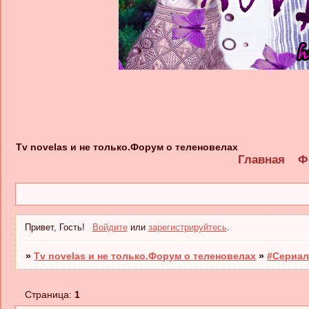
Tv novelas и не только.Форум о теленовелах
Главная
Ф
Привет, Гость!
Войдите
или
зарегистрируйтесь
.
»
Tv novelas и не только.Форум о теленовелах
»
#Сериал
Страница:
1