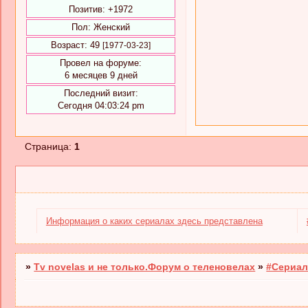
Позитив:
+1972
Пол:
Женский
Возраст:
49
[1977-03-23]
Провел на форуме:
6 месяцев 9 дней
Последний визит:
Сегодня 04:03:24 pm
Страница:
1
Информация о каких сериалах здесь представлена
»
Tv novelas и не только.Форум о теленовелах
»
#Сериал