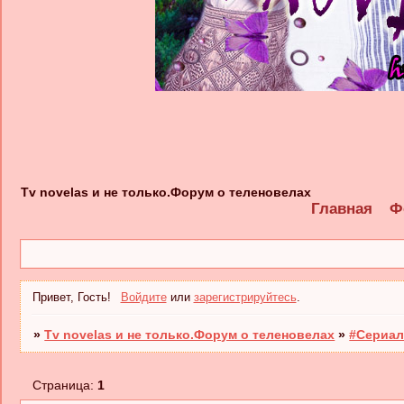
Tv novelas и не только.Форум о теленовелах
Главная
Ф
Привет, Гость!
Войдите
или
зарегистрируйтесь
.
»
Tv novelas и не только.Форум о теленовелах
»
#Сериал
Страница:
1