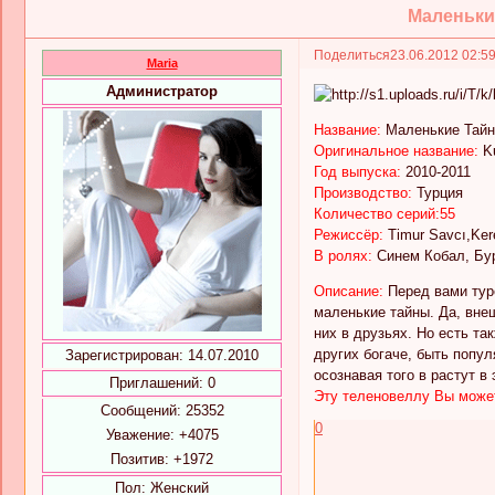
Маленькие
Поделиться
23.06.2012 02:5
Maria
Администратор
Название:
Маленькие Тайн
Оригинальное название:
K
Год выпуска:
2010-2011
Производство:
Турция
Количество серий:55
Режиссёр:
Timur Savcı,Ker
В ролях:
Синем Кобал, Бу
Описание:
Перед вами туре
маленькие тайны. Да, вне
них в друзьях. Но есть та
других богаче, быть попул
Зарегистрирован
: 14.07.2010
осознавая того в растут в 
Приглашений:
0
Эту теленовеллу Вы может
Сообщений:
25352
0
Уважение:
+4075
Позитив:
+1972
Пол:
Женский