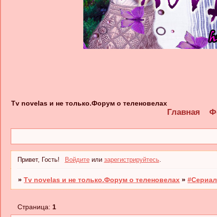
Tv novelas и не только.Форум о теленовелах
Главная
Ф
Привет, Гость!
Войдите
или
зарегистрируйтесь
.
»
Tv novelas и не только.Форум о теленовелах
»
#Сериал
Страница:
1