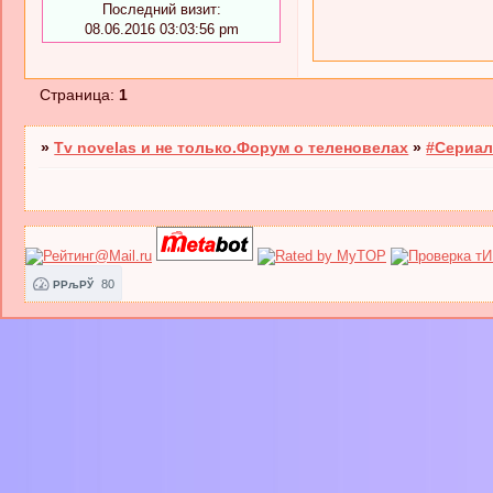
Последний визит:
08.06.2016 03:03:56 pm
Страница:
1
»
Tv novelas и не только.Форум о теленовелах
»
#Сериал
80
РРљРЎ