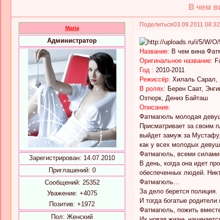
В чем в
Поделиться
03.09.2011 08:3
Maria
Администратор
Название:
В чем вина Фат
Оригинальное название:
Fa
Год :
2010-2011
Режиссёр:
Хилаль Сарал, 
В ролях:
Берен Саат, Энг
Озтюрк, Дениз Байташ
Описание:
Фатмагюль молодая девуш
Присматривает за своим п
выйдет замуж за Мустафу,
как у всех молодых девуш
Фатмагюль, всеми силами 
Зарегистрирован
: 14.07.2010
В день, когда она идет пр
Приглашений:
0
обеспеченных людей. Никт
Фатмагюль…
Сообщений:
25352
За дело берется полиция.
Уважение:
+4075
И тогда богатые родители
Позитив:
+1972
Фатмагюль, пожить вместе 
Пол:
Женский
Их новая жизнь начинаетс