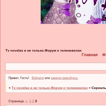
Tv novelas и не только.Форум о теленовелах
Главная
Ф
Привет, Гость!
Войдите
или
зарегистрируйтесь
.
»
Tv novelas и не только.Форум о теленовелах
»
Сериал
Страница:
«
1
2
3