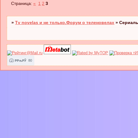
Страница:
«
1
2
3
»
Tv novelas и не только.Форум о теленовелах
»
Сериал
80
РРљРЎ