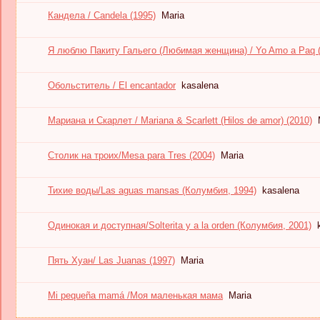
Кандела / Candela (1995)
Maria
Я люблю Пакиту Гальего (Любимая женщина) / Yo Amo a Paq (
Обольститель / El encantador
kasalena
Мариана и Скарлет / Mariana & Scarlett (Hilos de amor) (2010)
Столик на троих/Mesa para Tres (2004)
Maria
Тихие воды/Las aguas mansas (Колумбия, 1994)
kasalena
Одинокая и доступная/Solterita y a la orden (Колумбия, 2001)
Пять Хуан/ Las Juanas (1997)
Maria
Mi pequeña mamá /Моя маленькая мама
Maria