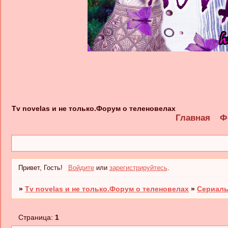
Tv novelas и не только.Форум о теленовелах
Главная
Ф
Привет, Гость!
Войдите
или
зарегистрируйтесь
.
»
Tv novelas и не только.Форум о теленовелах
»
Сериал
Страница:
1