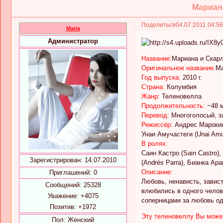
Мариана 
Поделиться
04.07.2011 04:5
Maria
Администратор
Название:
Мариана и Скар
Оригинальное название:
Ma
Год выпуска:
2010 г.
Страна:
Колумбия
Жанр:
Теленовелла
Продолжительность:
~48 м
Перевод:
Многоголосый, з
Режиссёр:
Андрес Марокин 
Унаи Амучастеги (Unai Amu
В ролях:
Саин Кастро (Sain Castro),
Зарегистрирован
: 14.07.2010
(Andrés Parra), Бианка Ара
Описание:
Приглашений:
0
Любовь, ненависть, завист
Сообщений:
25328
влюбились в одного челов
Уважение:
+4075
соперницами за любовь од
Позитив:
+1972
Эту теленовеллу Вы может
Пол:
Женский