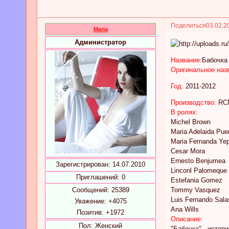
Поделиться
03.02.2
Maria
Администратор
Название:
Бабочка
Оригинальное наз
Год:
2011-2012
Производство:
RC
В ролях:
Michel Brown
Maria Adelaida Pue
Maria Fernanda Ye
Cesar Mora
Ernesto Benjumea
Зарегистрирован
: 14.07.2010
Linconl Palomeque
Приглашений:
0
Estefania Gomez
Сообщений:
25389
Tommy Vasquez
Luis Fernando Sala
Уважение:
+4075
Ana Wills
Позитив:
+1972
Описание:
Пол:
Женский
"Бабочка" - истор