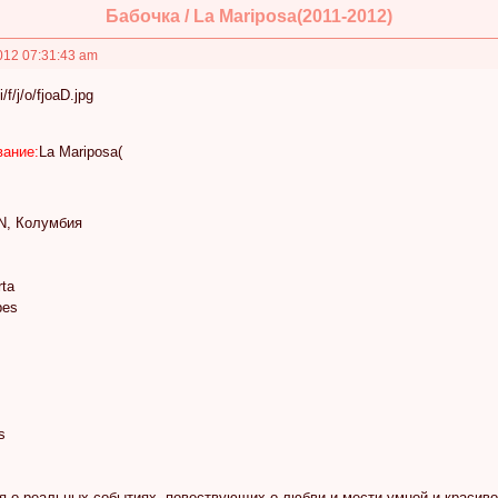
Бабочка / La Mariposa(2011-2012)
012 07:31:43 am
вание:
La Mariposa(
N, Колумбия
rta
pes
s
ия о реальных событиях, повествующих о любви и мести умной и красив