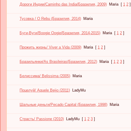
Дороги Индии/Caminho das India(Бразилия, 2009)
Maria
[
1
2
]
Тусовка / O Rebu (Бразилия, 2014)
Maria
Буги-Вуги/Boogie Oogie(Бразилия, 2014-2015)
Maria
[
1
2
]
Прожить жизнь/ Viver a Vida (2009)
Maria
[
1
2
]
Бразильянки/As Brasileiras(Бразилия, 2012)
Maria
[
1
2
3
]
Белиссима/ Belissima (2005)
Maria
Поцелуй/ Aquele Beijo (2011)
LadyMu
Шальные деньги/Pecado Capital (Бразилия, 1998)
Maria
Страсть/ Passione (2010)
LadyMu
[
1
2
3
]