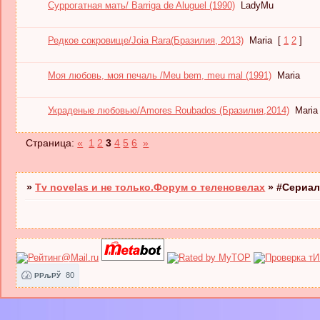
Суррогатная мать/ Barriga de Aluguel (1990)
LadyMu
Редкое сокровище/Joia Rara(Бразилия, 2013)
Maria
[
1
2
]
Моя любовь, моя печаль /Meu bem, meu mal (1991)
Maria
Украденые любовью/Amores Roubados (Бразилия,2014)
Maria
Страница:
«
1
2
3
4
5
6
»
»
Tv novelas и не только.Форум о теленовелах
»
#Сериал
80
РРљРЎ