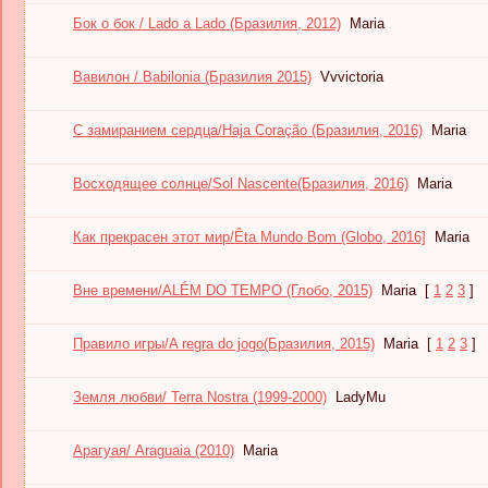
Бок о бок / Lado а Lado (Бразилия, 2012)
Maria
Вавилон / Babilonia (Бразилия 2015)
Vvvictoria
С замиранием сердца/Haja Coração (Бразилия, 2016)
Maria
Восходящее солнце/Sol Nascente(Бразилия, 2016)
Maria
Как прекрасен этот мир/Êta Mundo Bom (Globo, 2016]
Maria
Вне времени/ALÉM DO TEMPO (Глобо, 2015)
Maria
[
1
2
3
]
Правило игры/A regra do jogo(Бразилия, 2015)
Maria
[
1
2
3
]
Земля любви/ Terra Nostra (1999-2000)
LadyMu
Арагуая/ Araguaia (2010)
Maria