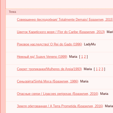
Тема
Совершенно бесподобная/ Totalmente Demais( Бразилия, 2015
Цветок Карибского моря / Flor do Caribe (Бразилия, 2013)
Mar
Роковое наследство/ O Rei do Gado (1996)
LadyMu
Нежный яд/ Suave Veneno (1999)
Maria
[
1
2
]
Секрет тропиканки/Mulheres de Areia(1993)
Maria
[
1
2
3
]
Сеньори́та/Sinhá Moça (Бразилия, 1986)
Maria
Опасные связи / Ligacoes perigosas (Бразилия, 2016)
Maria
Земля обетованная / A Terra Prometida (Бразилия, 2016)
Maria