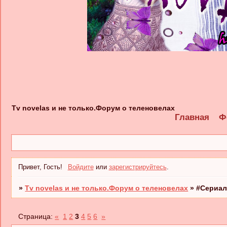
Tv novelas и не только.Форум о теленовелах
Главная
Ф
Привет, Гость!
Войдите
или
зарегистрируйтесь
.
»
Tv novelas и не только.Форум о теленовелах
»
#Сериал
Страница:
«
1
2
3
4
5
6
»