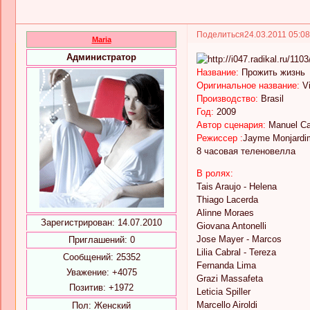
Поделиться
24.03.2011 05:0
Maria
Администратор
Название:
Прожить жизнь
Оригинальное название:
Vi
Производство:
Brasil
Год:
2009
Автор сценария:
Manuel Ca
Режиссер :
Jayme Monjardi
8 часовая теленовелла
В ролях:
Tais Araujo - Helena
Thiago Lacerda
Alinne Moraes
Зарегистрирован
: 14.07.2010
Giovana Antonelli
Jose Mayer - Marcos
Приглашений:
0
Lilia Cabral - Tereza
Сообщений:
25352
Fernanda Lima
Уважение:
+4075
Grazi Massafeta
Позитив:
+1972
Leticia Spiller
Marcello Airoldi
Пол:
Женский