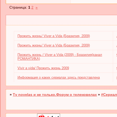
Страница:
1
2
»
Прожить жизнь/ Viver a Vida (Бразилия, 2009)
Прожить жизнь/ Viver a Vida (Бразилия, 2009)
Прожить жизнь / Viver a Vida (2009) - Бразилия(канал
РОМАНТИКА)
Vivir a vida/ Прожить жизнь 2009
Информация о каких сериалах здесь представлена
»
Tv novelas и не только.Форум о теленовелах
»
#Сериал