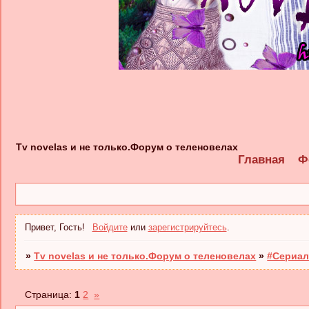
Tv novelas и не только.Форум о теленовелах
Главная
Ф
Привет, Гость!
Войдите
или
зарегистрируйтесь
.
»
Tv novelas и не только.Форум о теленовелах
»
#Сериал
Страница:
1
2
»