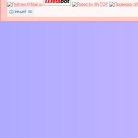
80
РРљРЎ