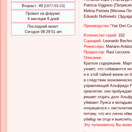
Patricia Viggiano (Патриси
Возраст:
49
[1977-03-23]
Melina Petriela (Мелина Пе
Провел на форуме:
Eduardo Nutkiewitz (Эдуар
6 месяцев 9 дней
Производство:"
Yair Dori C
Последний визит:
Сегодня 08:29:51 am
Количество серий:
152
Сценарий:
Leonardo Bechini
Режиссеры:
Mariano Ardana
Продюссер:
Raul Lecouna
Описание:
Краткое содержание. Март
узнает, что собираются эк
и в этой тайной жизни он
в следствии экономическо
управляющий Альфредо Рив
проклятие: оно пробуждае
решает отдать долг Альфр
убивают Луиса и вкладыва
очнувшегося с пистолетом
потому, что его лично об
убийцу ее отца и выяснит
Эту теленовеллу Вы может