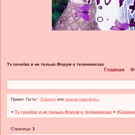
Tv novelas и не только.Форум о теленовелах
Главная
Ф
Привет, Гость!
Войдите
или
зарегистрируйтесь
.
»
Tv novelas и не только.Форум о теленовелах
»
#Сериал
Страница:
1