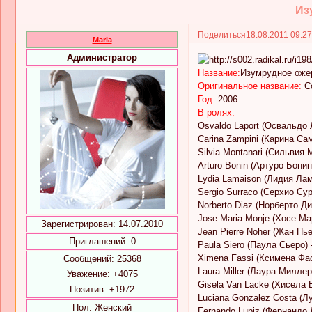
Из
Поделиться
18.08.2011 09:2
Maria
Администратор
Название:
Изумрудное оже
Оригинальное название:
Co
Год:
2006
В ролях:
Osvaldo Laport (Освальдо Л
Carina Zampini (Карина Са
Silvia Montanari (Сильвия М
Arturo Bonin (Артуро Бонин)
Lydia Lamaison (Лидия Лама
Sergio Surraco (Серхио Сур
Norberto Diaz (Норберто Ди
Jose Maria Monje (Хосе Ма
Зарегистрирован
: 14.07.2010
Jean Pierre Noher (Жан Пье
Приглашений:
0
Paula Siero (Паула Сьеро) 
Ximena Fassi (Ксимена Фас
Сообщений:
25368
Laura Miller (Лаура Миллер)
Уважение:
+4075
Gisela Van Lacke (Хисела 
Позитив:
+1972
Luciana Gonzalez Costa (Л
Пол:
Женский
Fernando Lupiz (Фернандо 