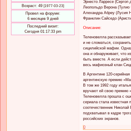
Эрнесто Ларресе (Сергоп 
Возраст:
49
[1977-03-23]
Леопольдо Верона (Тулио 
Алехандра Абреу (Лусия Н
Провел на форуме:
Франклин Сайседо (Аристи
6 месяцев 9 дней
Последний визит:
Описание:
Сегодня 01:17:33 pm
Теленовелла рассказывает
и не сломаться, сохранить
сицилийской мафии. Однаж
она и обнаруживает, что и
быть вместе. А если дейст
весь мафиозный клан Сиц
В Аргентине 120-серийная
аргентинскую премию «Mar
В том же 1992 году италь
вручают ей свою премию «T
Теленовелла прошла с оше
сериала стала известная 
соотечественник Николай
подхватывал в кадре трог
российских экранов.
0