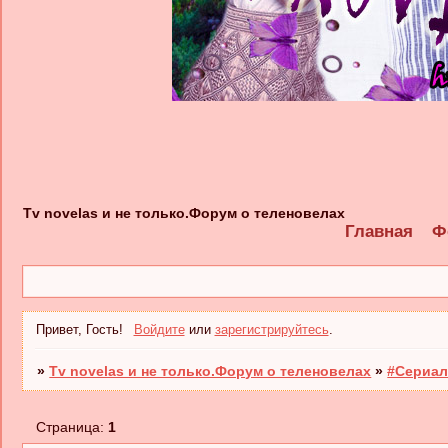
Tv novelas и не только.Форум о теленовелах
Главная
Ф
Привет, Гость!
Войдите
или
зарегистрируйтесь
.
»
Tv novelas и не только.Форум о теленовелах
»
#Сериал
Страница:
1