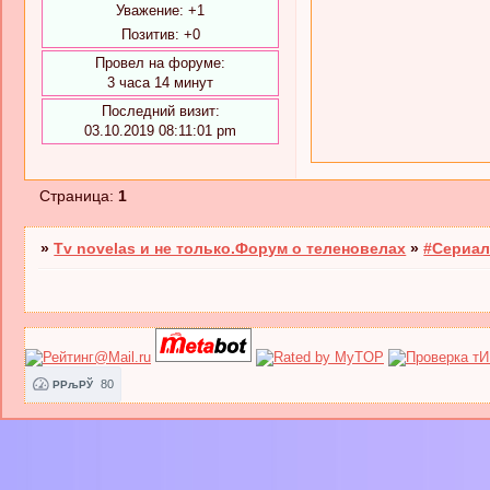
Уважение:
+1
Позитив:
+0
Провел на форуме:
3 часа 14 минут
Последний визит:
03.10.2019 08:11:01 pm
Страница:
1
»
Tv novelas и не только.Форум о теленовелах
»
#Сериал
80
РРљРЎ