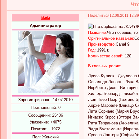
Что
Поделиться
12.08.2011 12:3
Maria
Администратор
Название:
Что посеешь, то
Оригинальное название:
Co
Производство:
Canal 9
Год:
1991 г.
Количество серий:
120
В главных ролях:
Луиса Кулиок - Джулиана
Освальдо Лапорт - Лука В
Норберто Диас - Витторио
Хильда Бернард - лизабет
Жан Пьер Ноэр (Гаэтано Б
Зарегистрирован
: 14.07.2010
Хорхе Маррале (Венацо Ск
Приглашений:
0
Лита Сориано (Мария Брус
Сообщений:
25406
Игнасио Кирос (Этторе Ва
Уважение:
+4075
Рита Терранова (Анхелика
Позитив:
+1972
Эдда Бустаманте (Нарелл
Сусана Лантери (София У
Пол:
Женский