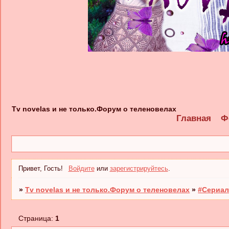
Tv novelas и не только.Форум о теленовелах
Главная
Ф
Привет, Гость!
Войдите
или
зарегистрируйтесь
.
»
Tv novelas и не только.Форум о теленовелах
»
#Сериал
Страница:
1