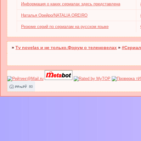
Информация о каких сериалах здесь представлена
Наталья Орейро/NATALIA OREIRO
Резюме серий по сериалам на русском языке
»
Tv novelas и не только.Форум о теленовелах
»
#Сериал
80
РРљРЎ