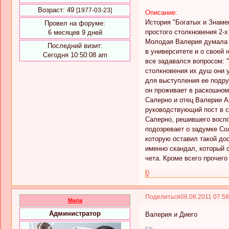
Возраст:
49
[1977-03-23]
Описание:
История "Богатых и Знаме
Провел на форуме:
простого столкновения 2-х
6 месяцев 9 дней
Молодая Валерия думала т
Последний визит:
в университете и о своей
Сегодня 10:50:08 am
все задавался вопросом: "
столкновения их душ они 
для выступления ее подру
он проживает в раскошном
Салерно и отец Валерии А
руководствующий пост в с
Салерно, решившего воспо
подозревает о задумке Сол
которую оставил такой дос
именно скандал, который о
чета. Кроме всего прочего
0
Поделиться
06.08.2011 07:5
Maria
Администратор
Валерия и Диего