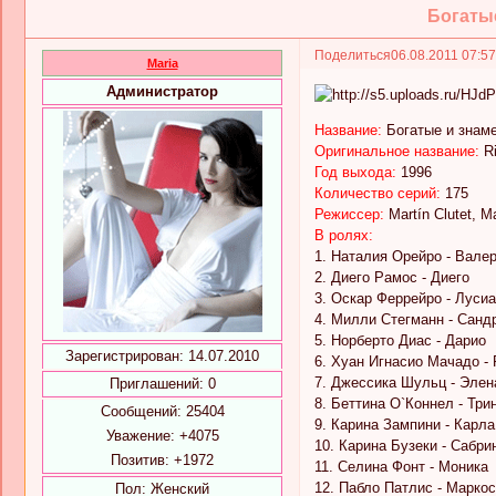
Богатые
Поделиться
06.08.2011 07:5
Maria
Администратор
Название:
Богатые и знам
Оригинальное название:
R
Год выхода:
1996
Количество серий:
175
Режиссер:
Martín Clutet, M
В ролях:
1. Наталия Орейро - Вале
2. Диего Рамос - Диего
3. Оскар Феррейро - Луси
4. Милли Стегманн - Санд
5. Норберто Диас - Дарио
Зарегистрирован
: 14.07.2010
6. Хуан Игнасио Мачадо -
7. Джессика Шульц - Элен
Приглашений:
0
8. Беттина О`Коннел - Три
Сообщений:
25404
9. Карина Зампини - Карла
Уважение:
+4075
10. Карина Бузеки - Сабри
Позитив:
+1972
11. Селина Фонт - Моника
12. Пабло Патлис - Маркос
Пол:
Женский