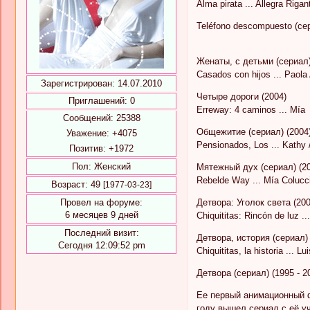
Alma pirata ... Allegra Rigant
Teléfono descompuesto (сер
Женаты, с детьми (сериал) 
Casados con hijos ... Paola
Зарегистрирован
: 14.07.2010
Четыре дороги (2004)
Приглашений:
0
Erreway: 4 caminos ... Mía
Сообщений:
25388
Общежитие (сериал) (2004
Уважение:
+4075
Pensionados, Los ... Kathy 
Позитив:
+1972
Пол:
Женский
Мятежный дух (сериал) (20
Rebelde Way ... Mía Colucc
Возраст:
49
[1977-03-23]
Детвора: Уголок света (200
Провел на форуме:
6 месяцев 9 дней
Chiquititas: Rincón de luz .
Последний визит:
Детвора, история (сериал) 
Сегодня 12:09:52 pm
Chiquititas, la historia ... 
Детвора (сериал) (1995 - 2
Ее первый анимационный фи
году вышел сериал с её уч