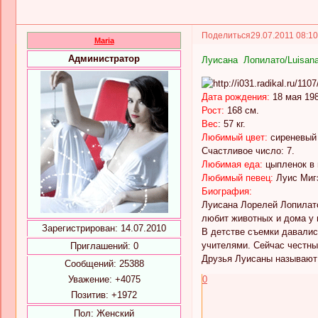
Поделиться
29.07.2011 08:1
Maria
Администратор
Луисана Лопилато/Luisana 
Дата рождения:
18 мая 198
Рост:
168 см.
Вес
: 57 кг.
Любимый цвет:
сиреневый 
Счастливое число: 7.
Любимая еда:
цыпленок в 
Любимый певец:
Луис Миг
Биография:
Луисана Лорелей Лопилато 
любит животных и дома у н
Зарегистрирован
: 14.07.2010
В детстве съемки давалис
учителями. Сейчас честны
Приглашений:
0
Друзья Луисаны называют е
Сообщений:
25388
Уважение:
+4075
0
Позитив:
+1972
Пол:
Женский