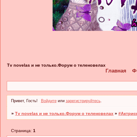
Tv novelas и не только.Форум о теленовелах
Главная
Ф
Привет, Гость!
Войдите
или
зарегистрируйтесь
.
»
Tv novelas и не только.Форум о теленовелах
»
#Актрис
Страница:
1