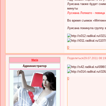
Луисана также будет сним
минуты
Лусиана Лопиато - певица
Во время съемок «Мятежно
Луисана покинула группу в
0
Поделиться
29.07.2011 08:1
Maria
Администратор
0