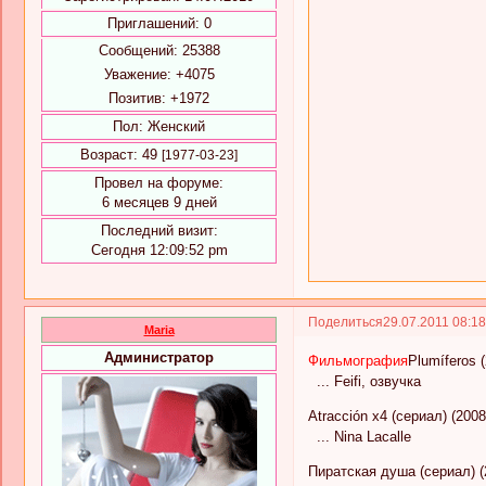
Приглашений:
0
Сообщений:
25388
Уважение:
+4075
Позитив:
+1972
Пол:
Женский
Возраст:
49
[1977-03-23]
Провел на форуме:
6 месяцев 9 дней
Последний визит:
Сегодня 12:09:52 pm
Поделиться
29.07.2011 08:1
Maria
Администратор
Фильмография
Plumíferos 
... Feifi, озвучка
Atracción x4 (сериал) (2008
... Nina Lacalle
Пиратская душа (сериал) (