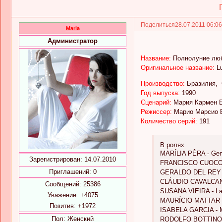
Поделиться
28.07.2011 06:0
Maria
Администратор
Название:
Полнолуние лю
Оригинальное название:
L
Производство:
Бразилия, 
Год выпуска:
1990
Сценарий:
Мария Кармен Б
Режиссер:
Марио Марсио Б
Количество серий:
191
В ролях
MARÍLIA PÊRA - Ge
Зарегистрирован
: 14.07.2010
FRANCISCO CUOCO - 
Приглашений:
0
GERALDO DEL REY -
CLÁUDIO CAVALCANT
Сообщений:
25386
SUSANA VIEIRA - La
Уважение:
+4075
MAURÍCIO MATTAR -
Позитив:
+1972
ISABELA GARCIA - 
Пол:
Женский
RODOLFO BOTTINO 