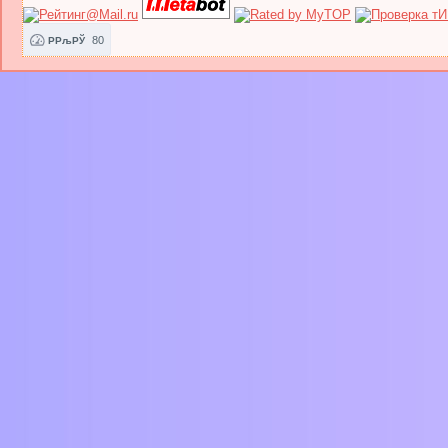
80
РРљРЎ