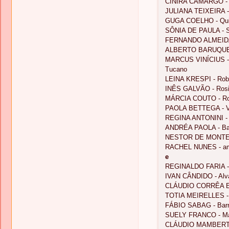
CINIRA CAMARGO - 
JULIANA TEIXEIRA - 
GUGA COELHO - Qu
SÔNIA DE PAULA - S
FERNANDO ALMEIDA 
ALBERTO BARUQUE -
MARCUS VINÍCIUS -
Tucano
LEINA KRESPI - Rob
INÊS GALVÃO - Rosi
MÁRCIA COUTO - R
PAOLA BETTEGA - V
REGINA ANTONINI - 
ANDRÉA PAOLA - B
NESTOR DE MONTEM
RACHEL NUNES - am
e
REGINALDO FARIA - 
IVAN CÂNDIDO - Alv
CLÁUDIO CORRÊA E 
TOTIA MEIRELLES - 
FÁBIO SABAG - Barro
SUELY FRANCO - Mar
CLÁUDIO MAMBERTI - 