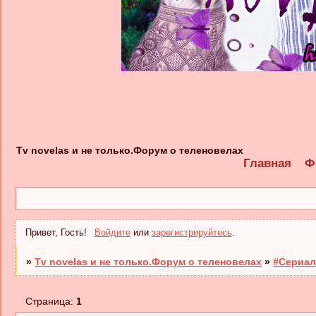
Tv novelas и не только.Форум о теленовелах
Главная
Ф
Привет, Гость!
Войдите
или
зарегистрируйтесь
.
»
Tv novelas и не только.Форум о теленовелах
»
#Сериал
Страница:
1