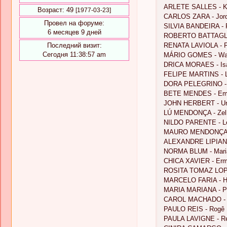
ARLETE SALLES - Kic
Возраст:
49
[1977-03-23]
CARLOS ZARA - Jor
Провел на форуме:
SILVIA BANDEIRA - 
6 месяцев 9 дней
ROBERTO BATTAGLIN
Последний визит:
RENATA LAVIOLA - F
Сегодня 11:38:57 am
MÁRIO GOMES - Wa
DRICA MORAES - Is
FELIPE MARTINS - 
DORA PELEGRINO - 
BETE MENDES - Emí
JOHN HERBERT - U
LÚ MENDONÇA - Zel
NILDO PARENTE - L
MAURO MENDONÇA -
ALEXANDRE LIPIANI
NORMA BLUM - Maria
CHICA XAVIER - Er
ROSITA TOMAZ LOPE
MARCELO FARIA - 
MARIA MARIANA - Pa
CAROL MACHADO - O
PAULO REIS - Rogê
PAULA LAVIGNE - R