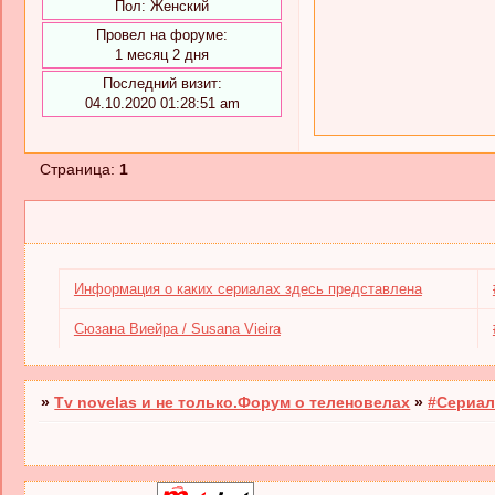
Пол:
Женский
Провел на форуме:
1 месяц 2 дня
Последний визит:
04.10.2020 01:28:51 am
Страница:
1
Информация о каких сериалах здесь представлена
Сюзана Виейра / Susana Vieira
»
Tv novelas и не только.Форум о теленовелах
»
#Сериал