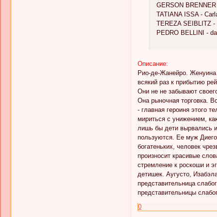
GERSON BRENNER -
TATIANA ISSA - Carla
TEREZA SEIBLITZ - d
PEDRO BELLINI - dan
Описание:
Рио-де-Жанейро. Женуина 
всякий раз к прибытию рей
Они не не забывают своег
Она рыночная торговка. В
- главная героиня этого т
мириться с унижением, ка
лишь бы дети вырвались и
пользуются. Ее муж Диего 
богатеньких, человек чре
произносит красивые слов
стремление к роскоши и эг
детишек. Аугусто, Изабэла
представительница слабог
представительницы слабог
0