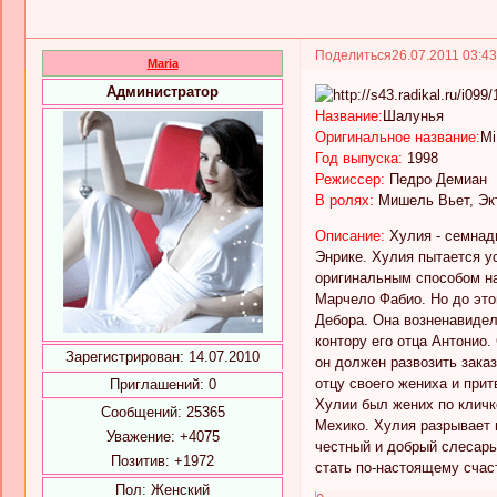
Поделиться
26.07.2011 03:4
Maria
Администратор
Название:
Шалунья
Оригинальное название:
Mi
Год выпуска:
1998
Режиссер:
Педро Демиан
В ролях:
Мишель Вьет, Экт
Описание:
Хулия - семнад
Энрике. Хулия пытается ус
оригинальным способом на
Марчело Фабио. Но до это
Дебора. Она возненавидел
контору его отца Антонио.
Зарегистрирован
: 14.07.2010
он должен развозить зака
отцу своего жениха и прит
Приглашений:
0
Хулии был жених по кличк
Сообщений:
25365
Мехико. Хулия разрывает в
Уважение:
+4075
честный и добрый слесарь
Позитив:
+1972
стать по-настоящему счас
Пол:
Женский