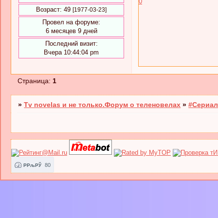
0
Возраст:
49
[1977-03-23]
Провел на форуме:
6 месяцев 9 дней
Последний визит:
Вчера 10:44:04 pm
Страница:
1
»
Tv novelas и не только.Форум о теленовелах
»
#Сериал
80
РРљРЎ