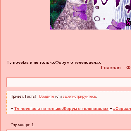
Tv novelas и не только.Форум о теленовелах
Главная
Ф
Привет, Гость!
Войдите
или
зарегистрируйтесь
.
»
Tv novelas и не только.Форум о теленовелах
»
#Сериал
Страница:
1