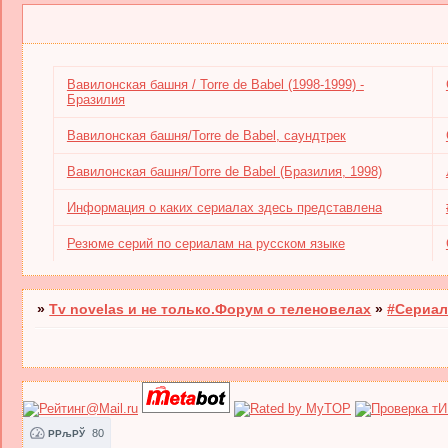
Вавилонская башня / Torre de Babel (1998-1999) -
Бразилия
Вавилонская башня/Torre de Babel, саундтрек
Вавилонская башня/Torre de Babel (Бразилия, 1998)
Информация о каких сериалах здесь представлена
Резюме серий по сериалам на русском языке
»
Tv novelas и не только.Форум о теленовелах
»
#Сериал
80
РРљРЎ