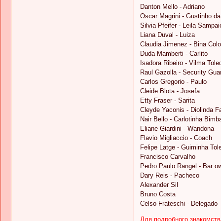
Danton Mello - Adriano
Oscar Magrini - Gustinho da
Silvia Pfeifer - Leila Sampa
Liana Duval - Luiza
Claudia Jimenez - Bina Colo
Duda Mamberti - Carlito
Isadora Ribeiro - Vilma Tole
Raul Gazolla - Security Gua
Carlos Gregorio - Paulo
Cleide Blota - Josefa
Etty Fraser - Sarita
Cleyde Yaconis - Diolinda F
Nair Bello - Carlotinha Bimba
Eliane Giardini - Wandona
Flavio Migliaccio - Coach
Felipe Latge - Guiminha Tol
Francisco Carvalho
Pedro Paulo Rangel - Bar o
Dary Reis - Pacheco
Alexander Sil
Bruno Costa
Celso Frateschi - Delegado
Для подробного знакомств