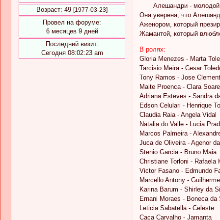
Алешандри - молодой мно
Возраст:
49
[1977-03-23]
Она уверена, что Алешандр
Провел на форуме:
Аженором, который презир
6 месяцев 9 дней
Жамантой, который влюблен
Последний визит:
В ролях:
Сегодня 08:02:23 am
Gloria Menezes - Marta Tol
Tarcisio Meira - Cesar Toled
Tony Ramos - Jose Clementi
Maite Proenca - Clara Soar
Adriana Esteves - Sandra da
Edson Celulari - Henrique T
Claudia Raia - Angela Vidal
Natalia do Valle - Lucia Pra
Marcos Palmeira - Alexandr
Juca de Oliveira - Agenor da
Stenio Garcia - Bruno Maia
Christiane Torloni - Rafaela
Victor Fasano - Edmundo F
Marcello Antony - Guilherme
Karina Barum - Shirley da S
Ernani Moraes - Boneca da 
Leticia Sabatella - Celeste
Caca Carvalho - Jamanta