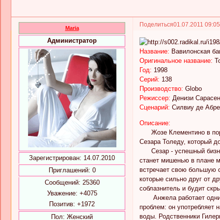
Поделиться
01.07.2011 09:0
Maria
Администратор
Название:
Вавилонская ба
Оригинальное название:
To
Год:
1998
Серий:
138
Производство:
Globo
Режиссер:
Денизи Сарас
Сценарий:
Силвиу де Абре
Описание:
Жозе Клементино в порыв
Сезара Толеду, который д
Сезар - успешный бизнесм
Зарегистрирован
: 14.07.2010
станет мишенью в плане м
встречает свою большую с
Приглашений:
0
которые сильно друг от д
Сообщений:
25360
соблазнитель и будит скр
Уважение:
+4075
Анжела работает одним и
Позитив:
+1972
проблем: он употребляет 
воды. Родственники Гилер
Пол:
Женский