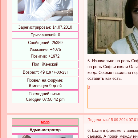
Зарегистрирован
: 14.07.2010
Приглашений:
0
Сообщений:
25389
Уважение:
+4075
Позитив:
+1972
5. Изначально на роль Со
Пол:
Женский
на роль Софьи взяли Ольг
Возраст:
49
когда Софью насильно пер
[1977-03-23]
оставить как есть.
Провел на форуме:
6 месяцев 9 дней
0
Последний визит:
Сегодня 07:50:42 pm
Поделиться
15.09.2024 07:0
Maria
Администратор
6. Если в фильме главные
съемок. А порой между ни