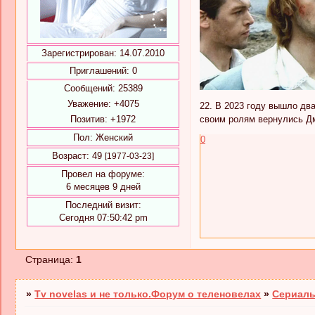
Зарегистрирован
: 14.07.2010
Приглашений:
0
Сообщений:
25389
Уважение:
+4075
22. В 2023 году вышло дв
своим ролям вернулись Д
Позитив:
+1972
Пол:
Женский
0
Возраст:
49
[1977-03-23]
Провел на форуме:
6 месяцев 9 дней
Последний визит:
Сегодня 07:50:42 pm
Страница:
1
»
Tv novelas и не только.Форум о теленовелах
»
Сериалы