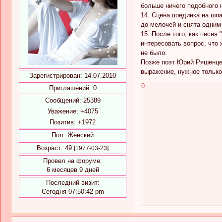
больше ничего подобного н
14. Сцена поединка на шп
до мелочей и снята одним
15. После того, как песн
интересовать вопрос, что 
не было.
Позже поэт Юрий Ряшенцев,
выражение, нужное только 
Зарегистрирован
: 14.07.2010
0
Приглашений:
0
Сообщений:
25389
Уважение:
+4075
Позитив:
+1972
Пол:
Женский
Возраст:
49
[1977-03-23]
Провел на форуме:
6 месяцев 9 дней
Последний визит:
Сегодня 07:50:42 pm