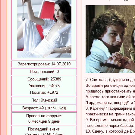
Зарегистрирован
: 14.07.2010
Приглашений:
0
Сообщений:
25389
7. Светлана Дружинина до
Во время репетиции одной
Уважение:
+4075
пришлось приостановить н
Позитив:
+1972
А после того как гипс ей 
Пол:
Женский
"Гардемарины, вперед!" и 
Возраст:
49
[1977-03-23]
8. Картину "Гардемарины в
практически на грани закр
Провел на форуме:
9. Во время съемок одной
6 месяцев 9 дней
него словно через барьер.
Последний визит:
10. Сцену, в которой де Б
Сегодня 07:50:42 pm