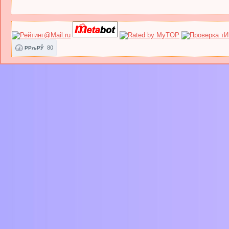
80
РРљРЎ