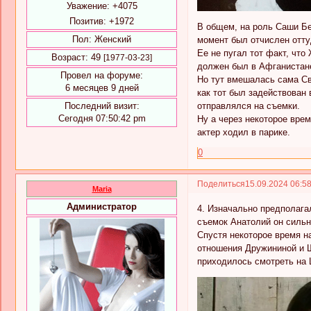
Уважение:
+4075
Позитив:
+1972
В общем, на роль Саши Бе
Пол:
Женский
момент был отчислен отту
Ее не пугал тот факт, чт
Возраст:
49
[1977-03-23]
должен был в Афганистане
Провел на форуме:
Но тут вмешалась сама Св
6 месяцев 9 дней
как тот был задействован
отправлялся на съемки.
Последний визит:
Сегодня 07:50:42 pm
Ну а через некоторое вре
актер ходил в парике.
0
Поделиться
15.09.2024 06:5
Maria
Администратор
4. Изначально предполага
съемок Анатолий он сильн
Спустя некоторое время н
отношения Дружининой и Ш
приходилось смотреть на 