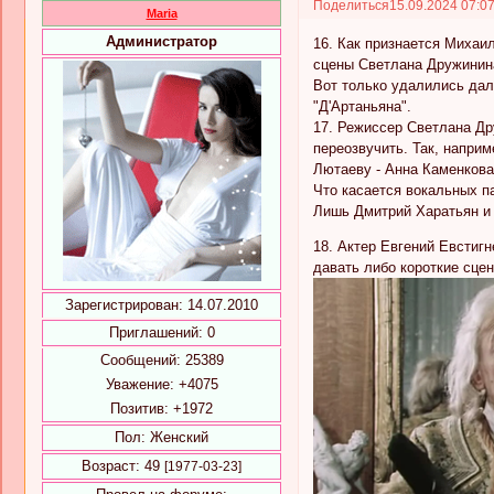
Поделиться
15.09.2024 07:0
Maria
Администратор
16. Как признается Михаил
сцены Светлана Дружинина
Вот только удалились дале
"Д'Артаньяна".
17. Режиссер Светлана Др
переозвучить. Так, напри
Лютаеву - Анна Каменкова
Что касается вокальных п
Лишь Дмитрий Харатьян и 
18. Актер Евгений Евстигн
давать либо короткие сце
Зарегистрирован
: 14.07.2010
Приглашений:
0
Сообщений:
25389
Уважение:
+4075
Позитив:
+1972
Пол:
Женский
Возраст:
49
[1977-03-23]