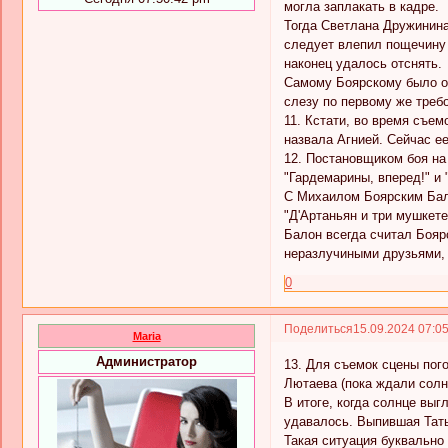
могла заплакать в кадре.
Тогда Светлана Дружинина
следует влепил пощечину 
наконец удалось отснять.
Самому Боярскому было оч
слезу по первому же треб
11. Кстати, во время съе
назвала Агнией. Сейчас ее
12. Постановщиком боя н
"Гардемарины, вперед!" и 
С Михаилом Боярским Бало
"Д'Артаньян и три мушкете
Балон всегда считал Бояр
неразлучиными друзьями, 
0
Поделиться
15.09.2024 07:0
Maria
Администратор
13. Для съемок сцены пого
Лютаева (пока ждали солн
В итоге, когда солнце выг
удавалось. Выпившая Татья
Такая ситуация буквально 