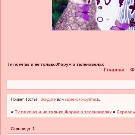
Tv novelas и не только.Форум о теленовелах
Главная
Ф
Привет, Гость!
Войдите
или
зарегистрируйтесь
.
»
Tv novelas и не только.Форум о теленовелах
»
Сериалы
Страница:
1