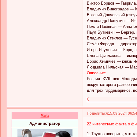
Виктор Борцов — Гаврила
Владимир Виноградов — К
Евгений Данчевский (озву
Александр Пашутин — Яко
Нелли Пшённая — Анна Б
Паул Буткевич — Бергер, 
Владимир Стеклов — Гусе
Семён Фарада — директор
Игорь Ясулович — Корн, с
Елена Цыплакова — импер
Борис Химичев — князь Ч
Людмила Нильская — Мар
Описание:
Россия. XVIII век. Молод
вокруг которого разворачи
для трех гардемаринов, во
0
Поделиться
15.09.2024 06:5
Maria
Администратор
22 интересных факта о фи
1. Трудно поверить, что т