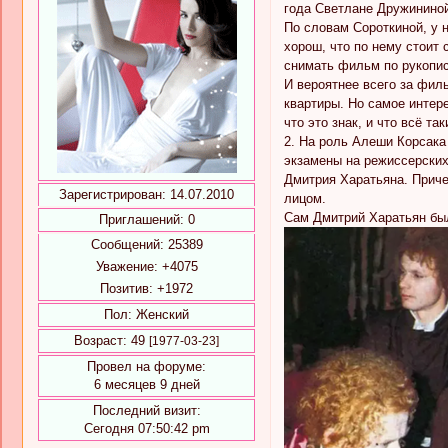
года Светлане Дружининой
По словам Сороткиной, у н
хорош, что по нему стоит 
снимать фильм по рукопис
И вероятнее всего за фил
квартиры. Но самое интер
что это знак, и что всё т
2. На роль Алеши Корсака 
экзамены на режиссерских
Дмитрия Харатьяна. Приче
Зарегистрирован
: 14.07.2010
лицом.
Сам Дмитрий Харатьян был
Приглашений:
0
Сообщений:
25389
Уважение:
+4075
Позитив:
+1972
Пол:
Женский
Возраст:
49
[1977-03-23]
Провел на форуме:
6 месяцев 9 дней
Последний визит:
Сегодня 07:50:42 pm