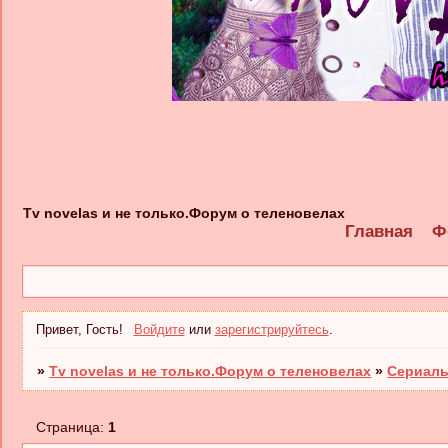
Tv novelas и не только.Форум о теленовелах
Главная
Ф
Привет, Гость!
Войдите
или
зарегистрируйтесь
.
»
Tv novelas и не только.Форум о теленовелах
»
Сериалы
Страница:
1