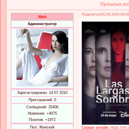
Прошлая лож
Поделиться
02.06.2024 09:0
Maria
Администратор
Зарегистрирован
: 14.07.2010
Приглашений:
0
Сообщений:
25406
Уважение:
+4075
Позитив:
+1972
Пол:
Женский
Сериал онлайн:
https://vk