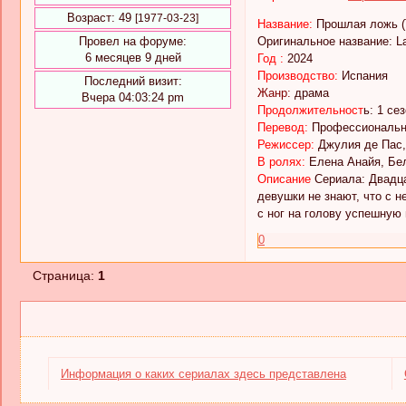
Возраст:
49
[1977-03-23]
Название:
Прошлая ложь (
Провел на форуме:
Оригинальное название: L
6 месяцев 9 дней
Год :
2024
Производство:
Испания
Последний визит:
Жанр:
драма
Вчера 04:03:24 pm
Продолжительност
ь: 1 се
Перевод:
Профессиональн
Режиссер:
Джулия де Пас,
В ролях:
Елена Анайя, Бел
Описание
Сериала: Двадца
девушки не знают, что с 
с ног на голову успешную 
0
Страница:
1
Информация о каких сериалах здесь представлена