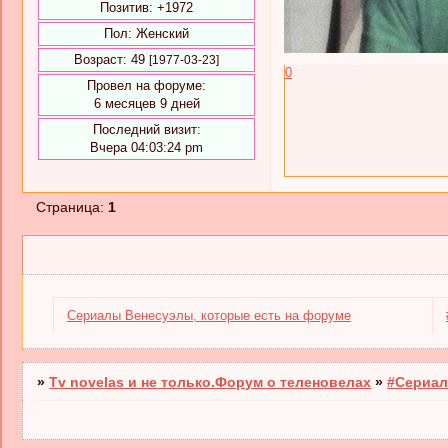
Позитив:
+1972
Пол:
Женский
Возраст:
49
[1977-03-23]
0
Провел на форуме:
6 месяцев 9 дней
Последний визит:
Вчера 04:03:24 pm
Страница:
1
Cериалы Венесуэлы, которые есть на форуме
»
Tv novelas и не только.Форум о теленовелах
»
#Сериал