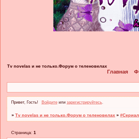
Tv novelas и не только.Форум о теленовелах
Главная
Ф
Привет, Гость!
Войдите
или
зарегистрируйтесь
.
»
Tv novelas и не только.Форум о теленовелах
»
#Сериал
Страница:
1