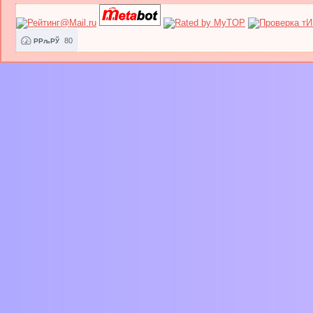
80
РРљРЎ