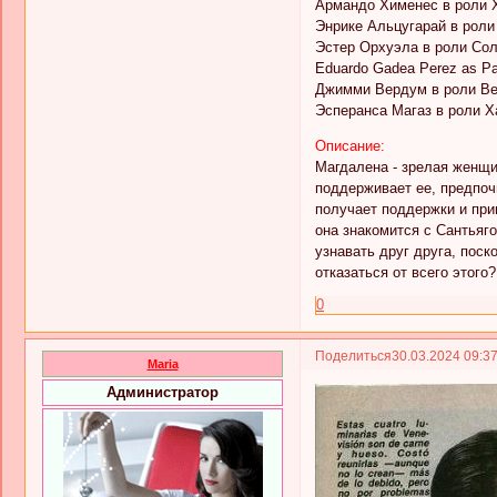
Армандо Хименес в роли 
Энрике Альцугарай в роли
Эстер Орхуэла в роли Со
Eduardo Gadea Perez as Pa
Джимми Вердум в роли В
Эсперанса Магаз в роли Х
Описание:
Магдалена - зрелая женщи
поддерживает ее, предпоч
получает поддержки и при
она знакомится с Сантьяг
узнавать друг друга, поск
отказаться от всего этого?
0
Поделиться
30.03.2024 09:3
Maria
Администратор