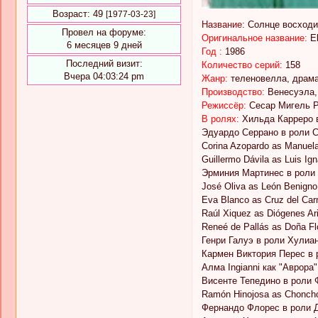
Возраст:
49
[1977-03-23]
Название:
Солнце восходи
Провел на форуме:
Оригинальное название:
E
6 месяцев 9 дней
Год :
1986
Последний визит:
Количество серий:
158
Вчера 04:03:24 pm
Жанр:
теленовелла, драм
Производство:
Венесуэла, 
Режиссёр:
Сесар Мигель 
В ролях:
Хильда Карреро 
Эдуардо Серрано в роли 
Corina Azopardo as Manuela
Guillermo Dávila as Luis Ig
Эрминия Мартинес в роли
José Oliva as León Benigno
Eva Blanco as Cruz del Car
Raúl Xiquez as Diógenes Ar
Reneé de Pallás as Doña Fl
Генри Галуэ в роли Хулиа
Кармен Виктория Перес в 
Алма Ingianni как "Аврора"
Висенте Тепедино в роли 
Ramón Hinojosa as Chonch
Фернандо Флорес в роли 