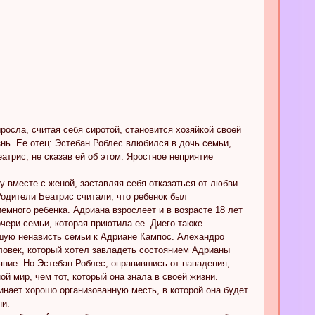
осла, считая себя сиротой, становится хозяйкой своей
знь. Ее отец: Эстебан Роблес влюбился в дочь семьи,
атрис, не сказав ей об этом. Яростное неприятие
у вместе с женой, заставляя себя отказаться от любви
Родители Беатрис считали, что ребенок был
емного ребенка. Адриана взрослеет и в возрасте 18 лет
очери семьи, которая приютила ее. Диего также
ьшую ненависть семьи к Адриане Кампос. Алехандро
ловек, который хотел завладеть состоянием Адрианы
ние. Но Эстебан Роблес, оправившись от нападения,
й мир, чем тот, который она знала в своей жизни.
инает хорошо организованную месть, в которой она будет
ни.