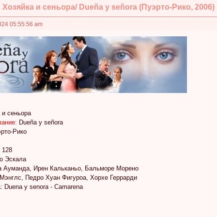
Хозяйка и сеньора/ Dueña y señora (Пуэрто-Рико, 2006)
024 05:55:56 am
 и сеньора
вание:
Dueña y señora
рто-Рико
:
128
о Эскала
а Ауманда, Ирен Кальканьо, Бальморе Морено
Мэнглс, Педро Хуан Фигуроа, Хорхе Геррарди
 Duena y senora - Camarena