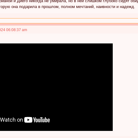
аной и Диего никогда не умирала, но в ней слишком глубоко сидят оби
торую она подарила в прошлом, полном мечтаний, наивности и надежд.
024 06:08:37 am