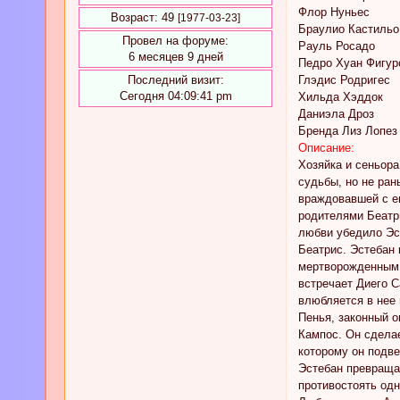
Флор Нуньес
Возраст:
49
[1977-03-23]
Браулио Кастильо
Провел на форуме:
Рауль Росадо
6 месяцев 9 дней
Педро Хуан Фигур
Последний визит:
Глэдис Родригес
Сегодня 04:09:41 pm
Хильда Хэддок
Даниэла Дроз
Бренда Лиз Лопез
Описание:
Хозяйка и сеньора
судьбы, но не ран
враждовавшей с ег
родителями Беатр
любви убедило Эст
Беатрис. Эстебан 
мертворожденным, 
встречает Диего С
влюбляется в нее
Пенья, законный 
Кампос. Он сдела
которому он подве
Эстебан превращае
противостоять одн