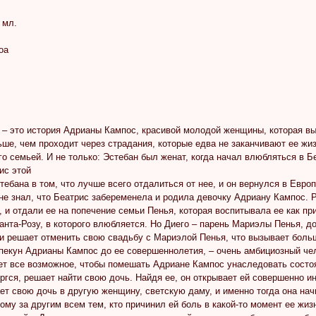
 мл.
оа
 – это история Адрианы Кампос, красивой молодой женщины, которая выр
ьше, чем проходит через страдания, которые едва не заканчивают ее жи
о семьей. И не только: Эстебан был женат, когда начал влюбляться в Бе
ис этой
ебана в том, что лучше всего отдалиться от нее, и он вернулся в Европ
не знал, что Беатрис забеременела и родила девочку Адриану Кампос. 
и отдали ее на попечение семьи Пенья, которая воспитывала ее как при
анта-Розу, в которого влюбляется. Но Диего – парень Мариэлы Пенья, д
 и решает отменить свою свадьбу с Мариэлой Пенья, что вызывает бол
опекун Адрианы Кампос до ее совершеннолетия, – очень амбициозный че
ет все возможное, чтобы помешать Адриане Кампос унаследовать состоя
ргся, решает найти свою дочь. Найдя ее, он открывает ей совершенно ино
т свою дочь в другую женщину, светскую даму, и именно тогда она нач
ому за другим всем тем, кто причинил ей боль в какой-то момент ее жиз