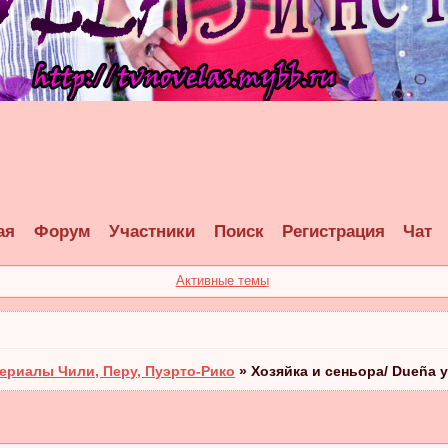
ая
Форум
Участники
Поиск
Регистрация
Чат
Активные темы
ериалы Чили, Перу, Пуэрто-Рико
»
Хозяйка и сеньора/ Dueña y