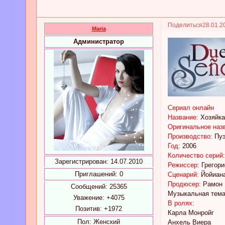
Поделиться
28.01.2
Maria
Администратор
Сериал онлайн
Название:
Хозяйка
Оригинальное наз
Производство:
Пуэ
Год:
2006
Количество серий
Зарегистрирован
: 14.07.2010
Режиссер:
Грегори
Приглашений:
0
Сценарий:
Йойиан
Продюсер:
Рамон 
Сообщений:
25365
Музыкальная тема:
Уважение:
+4075
В ролях:
Позитив:
+1972
Карла Монройг
Пол:
Женский
Анхель Виера