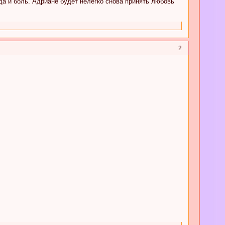
да и боль. Адриане будет нелегко снова принять любовь
2